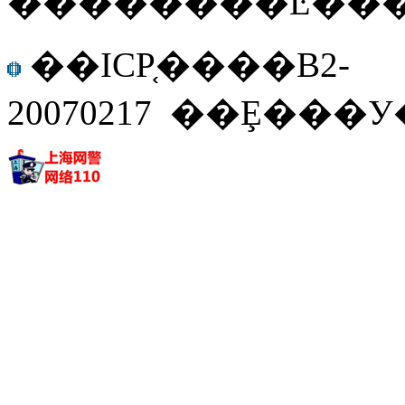
��������Ŀ����֤
��ICP֤����B2-
20070217 ��Ȩ���У