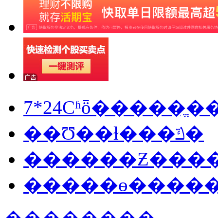
7*24Сʱȫ�����ֱ�
��Ʊ��ɫ���ݿ�
������Ƶ���
�����ѳ����