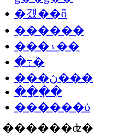
�걨��ȫ
������
���۽��
�߹ֹܳ�
���ڽ���
��ָ�ֲ�
������ȯ
������ʣ�