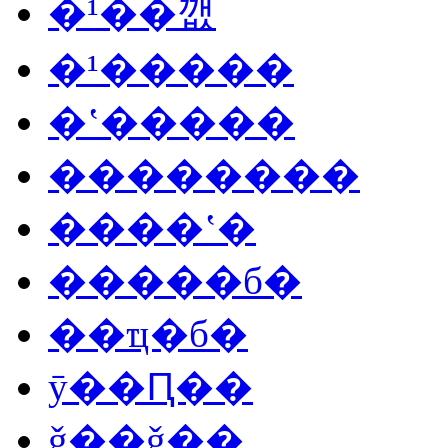
�¹��깺
�¹�����
�ʽ�����
��������
����ʽ�
�����б�
��ҵ�б�
ӯ��Ԥ��
ǧ��ǧ��