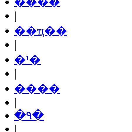
����
|
��ҵ��
|
�¹�
|
����
|
�۹�
|