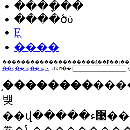
����ָ��
����ծȯ
Ȩ֤
����
���
����
����
����
����
�ǵ�
�Ƿ�
�ɽ��
��ҳ
��һҳ
��һҳ
ĩҳ
1
/
1
ҳ ת��
֣��������
�����
뱾
��վ�����޹ء������Ƹ�������֤����Ϣ�����������������֡����ݼ�ͼ����ȫ�����߲������ݵ�׼ȷ�ԡ���ʵ�ԡ������ԡ���Ч�ԡ���ʱ�ԡ�ԭ���Եȡ������Ϣ��δ��������վ֤ʵ�������������κ�Ͷ�ʽ��