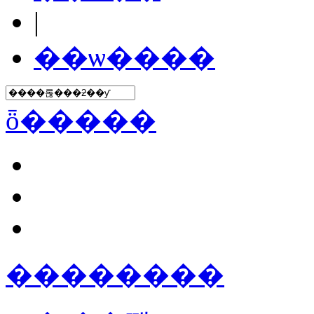
|
��ѡ����
ȫ�����
��������