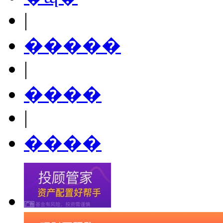
|
�����
|
����
|
����