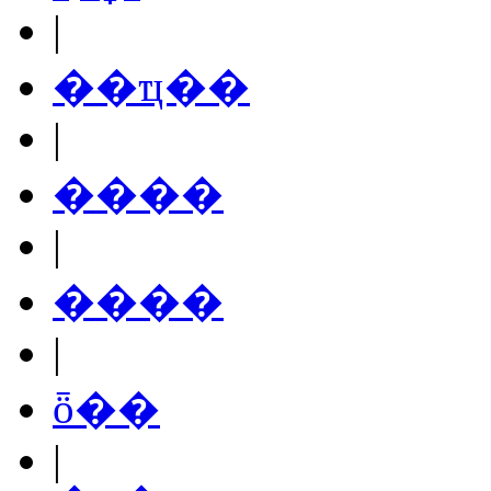
|
��ҵ��
|
����
|
����
|
ȫ��
|