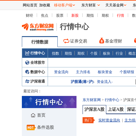
网站首页
加收藏
移动客户端
东方财富
天天基金网
财经
焦点
股票
新股
期指
期权
行情
数
行情中心
证券交易
基金理财
行情数据
行情中心
指数
期指
期权
个股
板块
行业
概念
全球股市
数据中心
资金流向
主力排名
板块资金
个股研报
沪深港通
沪股通(港>沪)
-
资金流入
-
最近访问：
东方财富网
>
行情中心
>
沪深京
沪深京A股
上证A股
深证
首页
热门
实时资金流向
|
主力排
条件选股