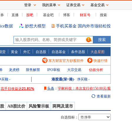
登录
我的菜单
证券交易
基金交易
债券
直播
股吧
基金吧
博客
财富号
搜索
oice数据
妙想大模型
手机买基金 国内外市场轻松投
1
期货
黄金
外汇
自选股
自选基金
条件选股
大盘星图
东方财富官方炒股软件
快速行情
券
高手日收益达
龙虎榜
21.81%
限售解禁
IPO审核
大宗交易
估值分析
高手周收益达
107.26%
净买额
高手月收益达
-
156.56%
港股通(深>港)
-
净买额
-
高手年收益达
2030.28%
头条
：
宇树科技：本次发行价150.80元/股
：
高手日收益达
21.81%
高手周收益达
107.26%
查看最新
高手月收益达
156.56%
高手年收益达
2030.28%
B股
AB股比价
风险警示板
两网及退市
自选指标：