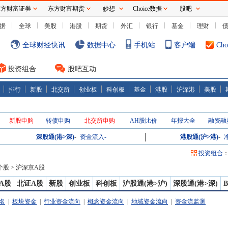
东方财富证券
东方财富期货
妙想
Choice数据
股吧
据
全球
美股
港股
期货
外汇
银行
基金
理财
全球财经快讯
数据中心
手机站
客户端
Ch
投资组合
股吧互动
排行
新股
北交所
创业板
科创板
基金
港股
沪深港
美股
新股申购
转债申购
北交所申购
AH股比价
年报大全
融资融
深股通(港>深)
-
资金流入
-
港股通(沪>港)
-
投资组合
个股
>
沪深京A股
A股
北证A股
新股
创业板
科创板
沪股通(港>沪)
深股通(港>深)
名
|
板块资金
|
行业资金流向
|
概念资金流向
|
地域资金流向
|
资金流监测