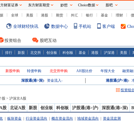
东方财富证券
东方财富期货
妙想
Choice数据
股吧
据
全球
美股
港股
期货
外汇
银行
基金
理财
全球财经快讯
数据中心
手机站
客户端
Ch
投资组合
股吧互动
排行
新股
北交所
创业板
科创板
基金
港股
沪深港
美股
新股申购
转债申购
北交所申购
AH股比价
年报大全
融资融
深股通(港>深)
-
资金流入
-
港股通(沪>港)
-
投资组
个股
>
沪深京A股
A股
北证A股
新股
创业板
科创板
沪股通(港>沪)
深股通(港>深)
名
|
板块资金
|
行业资金流向
|
概念资金流向
|
地域资金流向
|
资金流监测