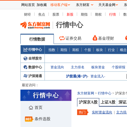
网站首页
加收藏
移动客户端
东方财富
天天基金网
财经
焦点
股票
新股
期指
期权
行情
数
行情中心
证券交易
基金理财
行情数据
行情中心
指数
期指
期权
个股
板块
行业
概念
全球股市
数据中心
资金流向
主力排名
板块资金
个股研报
沪深港通
沪股通(港>沪)
-
资金流入
-
最近访问：
东方财富网
>
行情中心
>
沪深京
沪深京A股
上证A股
深证
首页
热门
实时资金流向
|
主力排
条件选股