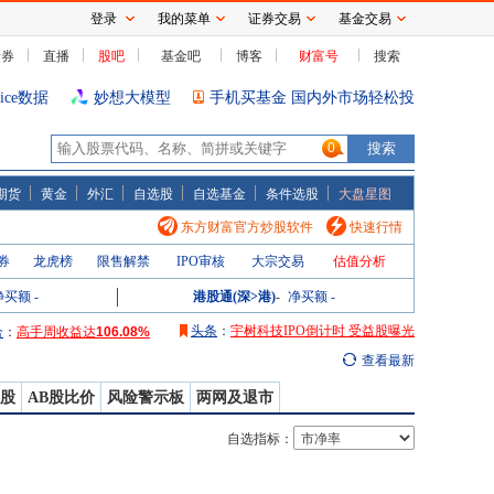
登录
我的菜单
证券交易
基金交易
债券
直播
股吧
基金吧
博客
财富号
搜索
oice数据
妙想大模型
手机买基金 国内外市场轻松投
0
期货
黄金
外汇
自选股
自选基金
条件选股
大盘星图
东方财富官方炒股软件
快速行情
券
龙虎榜
限售解禁
IPO审核
大宗交易
估值分析
净买额
-
港股通(深>港)
-
净买额
-
高手日收益达
28.06%
头条
：
宇树科技IPO倒计时 受益股曝光
合
：
高手周收益达
106.08%
高手月收益达
165.76%
查看最新
高手年收益达
2087.32%
高手日收益达
28.06%
B股
AB股比价
风险警示板
两网及退市
高手周收益达
106.08%
高手月收益达
165.76%
高手年收益达
2087.32%
自选指标：