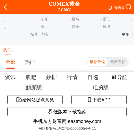
COMEX黄金
电脑版
GC00Y
今开
-
最高
-
最低
-
-
总手
-
持仓
-
日增
-
-
-
结算
-
昨结
-
更多
股吧
全部
热门
最新评论
最新发帖
资讯
股吧
数据
行情
自选
导航
触屏版
电脑版
给网站提点意见
下载APP
低版本下载指南
手机东方财富网 eastmoney.com
网站备案号:沪ICP备05006054号-11