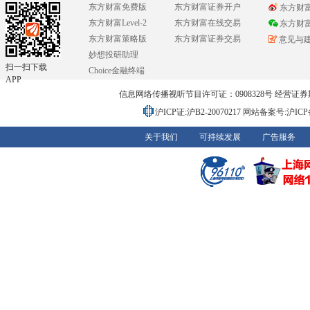
东方财富免费版
东方财富证券开户
东方财
东方财富Level-2
东方财富在线交易
东方财
东方财富策略版
东方财富证券交易
意见与
妙想投研助理
扫一扫下载
Choice金融终端
APP
信息网络传播视听节目许可证：0908328号 经营证券期货业务
沪ICP证:沪B2-20070217
网站备案号:沪ICP备0
关于我们
可持续发展
广告服务