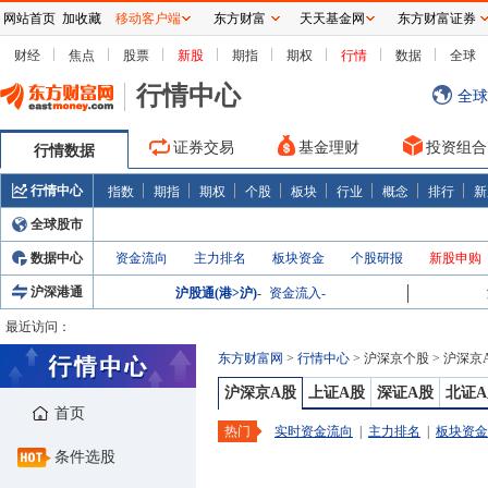
网站首页
加收藏
移动客户端
东方财富
天天基金网
东方财富证券
财经
焦点
股票
新股
期指
期权
行情
数据
全球
行情中心
全球
证券交易
基金理财
投资组合
行情数据
行情中心
指数
期指
期权
个股
板块
行业
概念
排行
新
全球股市
数据中心
资金流向
主力排名
板块资金
个股研报
新股申购
沪深港通
沪股通(港>沪)
-
资金流入
-
最近访问：
东方财富网
>
行情中心
>
沪深京个股
>
沪深京
沪深京A股
上证A股
深证A股
北证A
首页
热门
实时资金流向
|
主力排名
|
板块资金
条件选股