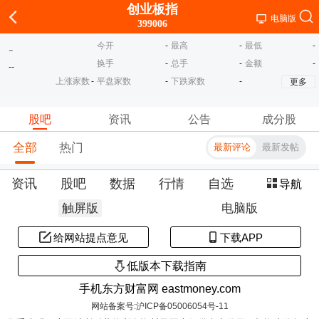
创业板指
电脑版
399006
今开
-
最高
-
最低
-
-
换手
-
总手
-
金额
-
-
-
上涨家数
-
平盘家数
-
下跌家数
-
更多
股吧
资讯
公告
成分股
全部
热门
最新评论
最新发帖
资讯
股吧
数据
行情
自选
导航
触屏版
电脑版
给网站提点意见
下载APP
低版本下载指南
手机东方财富网 eastmoney.com
网站备案号:沪ICP备05006054号-11