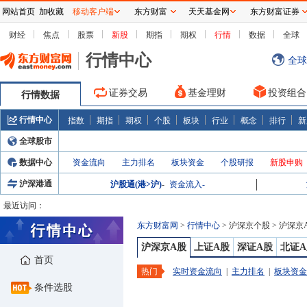
网站首页
加收藏
移动客户端
东方财富
天天基金网
东方财富证券
财经
焦点
股票
新股
期指
期权
行情
数据
全球
行情中心
全球
证券交易
基金理财
投资组合
行情数据
行情中心
指数
期指
期权
个股
板块
行业
概念
排行
新
全球股市
数据中心
资金流向
主力排名
板块资金
个股研报
新股申购
沪深港通
沪股通(港>沪)
-
资金流入
-
最近访问：
东方财富网
>
行情中心
>
沪深京个股
>
沪深京
沪深京A股
上证A股
深证A股
北证A
首页
热门
实时资金流向
|
主力排名
|
板块资金
条件选股