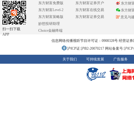
东方财富免费版
东方财富证券开户
东方财
东方财富Level-2
东方财富在线交易
东方财
东方财富策略版
东方财富证券交易
意见与
妙想投研助理
扫一扫下载
Choice金融终端
APP
信息网络传播视听节目许可证：0908328号 经营证券期货业务
沪ICP证:沪B2-20070217
网站备案号:沪ICP备0
关于我们
可持续发展
广告服务