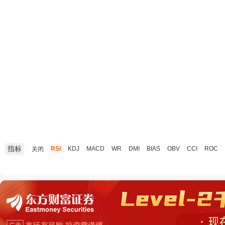
指标
RSI
KDJ
MACD
WR
DMI
BIAS
OBV
CCI
ROC
关闭