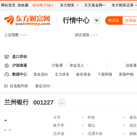
网站首页
加收藏
移动客户端
东方财富
天天基金网
东方财富证券
行情中心
概念版
经典版
上证指数
-
- -
深证成指
-
- -
盘口异动
沪深港通
沪股通
-
资金流入
-
深股通
数据中心
资金流向
主力排名
板块资金
个股研报
新股申购
自选股列表
最近访问：
兰州银行
001227
-
-
-
-
今开
昨收
最高
-
-
换手率
量比
成交
-
-
-
-
总市值
流通市值
振幅