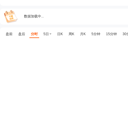
数据加载中...
盘前
盘后
分时
5日
日K
周K
月K
5分钟
15分钟
30