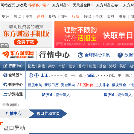
网站首页
加收藏
移动客户端
东方财富
天天基金网
东方财富证券
东方财
财经
|
焦点
|
股票
|
新股
|
期指
|
期权
|
行情
|
数据
|
全球
|
美股
|
港股
|
期
全球财经快讯
数据
行情中心
|
|
|
|
|
|
|
|
|
|
指数
期指
期权
个股
板块
排行
新股
基金
港股
美股
期
全球股市
上证
：
- - - -
(涨:
-
平:
-
跌:
-
)
深证
：
- - - -
(涨:
-
平:
-
跌:
-
)
数据中心
新股申购
新股日历
资金流向
AH股比价
主力排名
板块资金
个
沪深港通
沪股通
-
资金流入
-
深股通
-
资金流入
-
最近访问：
行情中心
盘口异动首页
盘口异动