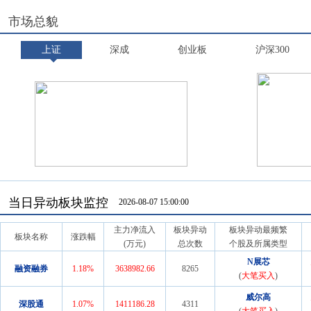
市场总貌
上证
深成
创业板
沪深300
当日异动板块监控
2026-08-07 15:00:00
主力净流入
板块异动
板块异动最频繁
板块名称
涨跌幅
(万元)
总次数
个股及所属类型
N展芯
融资融券
1.18
%
3638982.66
8265
(
大笔买入
)
威尔高
深股通
1.07
%
1411186.28
4311