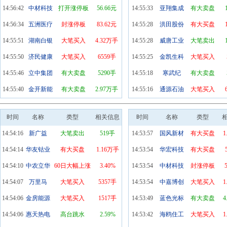
14:56:42
中材科技
打开涨停板
56.66元
14:55:33
亚翔集成
有大卖盘
14:56:34
五洲医疗
封涨停板
83.62元
14:55:28
洪田股份
有大买盘
14:55:51
湖南白银
大笔买入
4.32万手
14:55:28
威唐工业
大笔卖出
14:55:50
济民健康
大笔买入
6559手
14:55:25
金凯生科
大笔买入
14:55:46
立中集团
有大卖盘
5290手
14:55:18
寒武纪
有大卖盘
14:55:40
金开新能
有大卖盘
2.97万手
14:55:16
通源石油
大笔买入
时间
名称
类型
相关信息
时间
名称
类型
14:54:16
新广益
大笔卖出
519手
14:53:57
国风新材
有大买盘
1
14:54:14
华友钴业
有大买盘
1.16万手
14:53:54
华宏科技
有大买盘
14:54:10
中农立华
60日大幅上涨
3.40%
14:53:54
中材科技
封涨停板
14:54:07
万里马
大笔买入
5357手
14:53:54
中嘉博创
大笔买入
1
14:54:06
金房能源
大笔买入
1517手
14:53:49
蓝色光标
有大卖盘
4
14:54:06
惠天热电
高台跳水
2.59%
14:53:42
海鸥住工
大笔买入
1