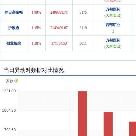
(
大笔买入
)
万邦医药
昨日高振幅
1.99
%
2499383.71
3175
(
大笔卖出
)
西部矿业
沪股通
1.15
%
2149489.87
3119
(
)
万邦医药
创业板综
1.38
%
371734.53
3011
(
大笔卖出
)
当日异动对数据对比情况
家数