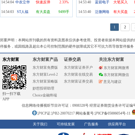
14:54:04
中农立华
快速反弹
2.33%
14:53:40
蓝箭电子
大笔买入
14:54:03
ST人福
有大卖盘
9499手
14:53:40
泛微网络
有大买盘
1
2
郑重声明：本网站所刊载的所有资料及图表仅供参考使用。投资者依据本网站提供的
停服务，或因线路及超出本公司控制范围的硬件故障或其它不可抗力而导致暂停服务
东方财富
东方财富产品
证券交易
关注东方财富
东方财富免费版
东方财富证券开户
东方财富网微博
东方财富Level-2
东方财富在线交易
东方财富网微信
东方财富策略版
东方财富证券交易
意见与建议
妙想投研助理
扫一扫下载
Choice金融终端
APP
信息网络传播视听节目许可证：0908328号 经营证券期货业务许可证编号：91310
沪ICP证:沪B2-20070217
网站备案号:沪ICP备05006054号-11
关于我们
可持续发展
广告服务
供应商平台