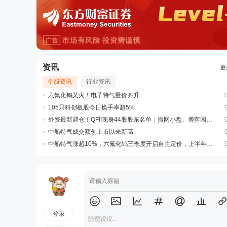
资讯
更
个股资讯
行业资讯
六氟化钨又火！电子特气量价齐升
105只科创板股今日换手率超5%
外资最新调仓！QFII现身44股股东名单：撒网小盘、博弈困境反转
中船特气成交额创上市以来新高
中船特气涨超10%，六氟化钨三季度开启自主定价，上半年营收近乎三倍增长
登录
随便说说...