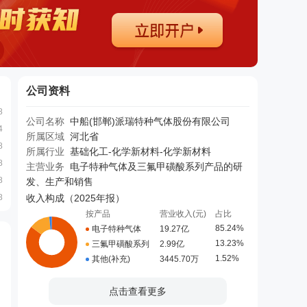
公司资料
8
公司名称
中船(邯郸)派瑞特种气体股份有限公司
4
所属区域
河北省
8
所属行业
基础化工-化学新材料-化学新材料
8
主营业务
电子特种气体及三氟甲磺酸系列产品的研
8
发、生产和销售
8
收入构成（
2025年报
）
按产品
营业收入(元)
占比
85.24%
电子特种气体
19.27亿
13.23%
三氟甲磺酸系列
2.99亿
1.52%
其他(补充)
3445.70万
点击查看更多