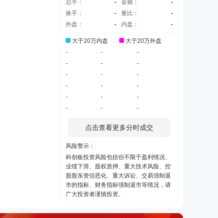
总手：
-
金额：
-
换手：
-
量比：
-
外盘：
-
内盘：
-
大于20万内盘
大于20万外盘
-
-
-
-
-
-
-
-
-
-
-
-
-
-
-
-
-
-
点击查看更多分时成交
风险警示：
科创板投资风险包括但不限于盈利情况、
业绩下滑、股权质押、重大技术风险、控
股股东资信恶化、重大诉讼、交易强制退
市的指标、财务指标强制退市等情况，请
广大投资者谨慎投资。