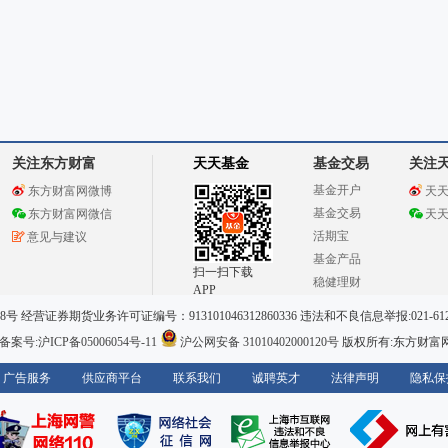
关注东方财富
天天基金
基金交易
关注
基金开户
东方财富网微博
天
基金交易
东方财富网微信
天
活期宝
意见与建议
基金产品
扫一扫下载
稳健理财
APP
 经营证券期货业务许可证编号：913101046312860336 违法和不良信息举报:021-612
案号:沪ICP备05006054号-11
沪公网安备 31010402000120号
版权所有:东方财富
广告服务
供应商平台
联系我们
诚聘英才
法律声明
隐私保