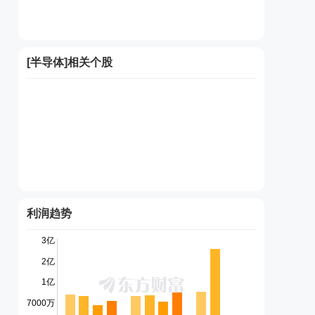
[
半导体
]相关个股
利润趋势