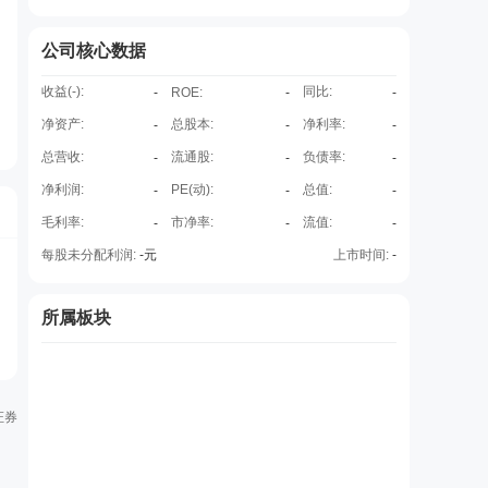
公司核心数据
收益(
-
):
同比:
-
ROE
:
-
-
净资产:
总股本:
净利率:
-
-
-
总营收:
流通股:
负债率:
-
-
-
净利润:
PE(动):
总值:
-
-
-
毛利率:
市净率:
流值:
-
-
-
每股未分配利润:
-
元
上市时间:
-
所属板块
证券