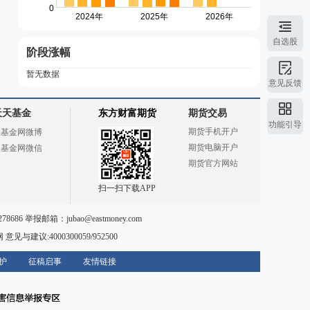
自选股
阶段涨幅
暂无数据
意见反馈
天天基金
东方财富期货
期货交易
功能引导
期货手机开户
天基金网微博
期货电脑开户
天基金网微信
期货官方网站
扫一扫下载APP
78686 举报邮箱：
jubao@eastmoney.com
网
意见与建议:4000300059/952500
护
征稿启事
友情链接