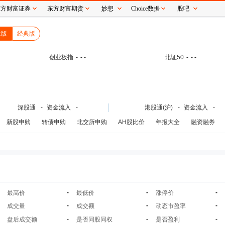
东方财富证券
东方财富期货
妙想
Choice数据
股吧
念版
经典版
创业板指
-
- -
北证50
-
- -
深股通
-
资金流入
-
港股通(沪)
-
资金流入
-
新股申购
转债申购
北交所申购
AH股比价
年报大全
融资融券
-
-
-
最高价
最低价
涨停价
-
-
-
成交量
成交额
动态市盈率
-
-
-
盘后成交额
是否同股同权
是否盈利