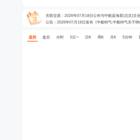
关联交易
：
2026年07月18日公布与中船蓝海星(北京)
公告
：
2026年07月18日发布《中船特气:中船特气关
限售解禁日
：
2026年10月21日预计有384440923股可
公告
：
2026年07月28日发布《中船特气:中船特气股票
盘前
盘后
分时
5日
日K
周K
月K
5分钟
龙虎榜
：
2026年07月27日因“有价格涨跌幅限制的连
机构调研
：
2026年07月24日披露公司于2026年07月2
龙虎榜
：
2026年07月20日因“有价格涨跌幅限制的日
业绩报表
：
2026年中报归属净利润3.479亿元，同比增长9
关联交易
：
2026年07月18日公布与中船汉光(其它关联
关联交易
：
2026年07月18日公布与中船重工物资贸易