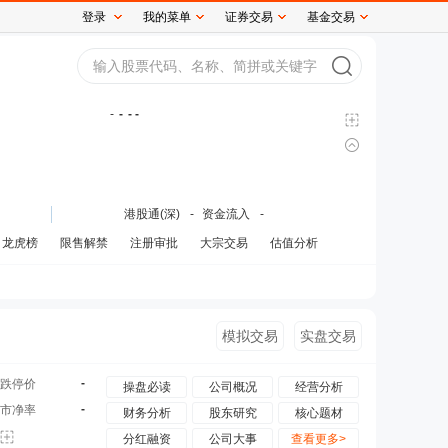
登录
我的菜单
证券交易
基金交易
-
-
- -
港股通(深)
-
资金流入
-
龙虎榜
限售解禁
注册审批
大宗交易
估值分析
模拟交易
实盘交易
-
跌停价
操盘必读
公司概况
经营分析
-
市净率
财务分析
股东研究
核心题材
分红融资
公司大事
查看更多>