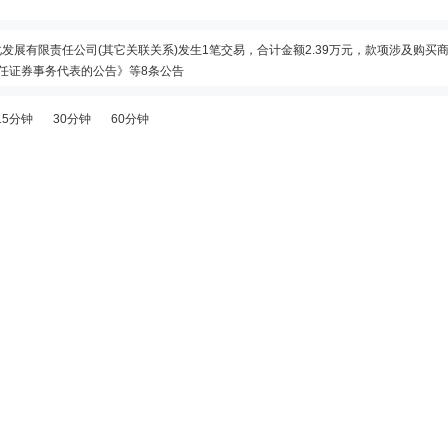
文化发展有限责任公司(其它关联关系)发生1笔交易，合计金额2.39万元，款项涉及购买
于聘任证券事务代表的公告》等8条公告
流通上市
交易异常波动公告》
15分钟
30分钟
60分钟
续3个交易日内收盘价格涨幅偏离值累计达到30%的证券”等披露龙虎榜信息
1日接待37家机构调研
收盘价格跌幅达到15%的前五只证券”披露龙虎榜信息
5.63%，基本每股收益0.66元
关系)发生1笔交易，合计金额2.76万元，款项涉及购买商品
集团有限公司(其它关联关系)发生1笔交易，合计金额3.08万元，款项涉及购买商品