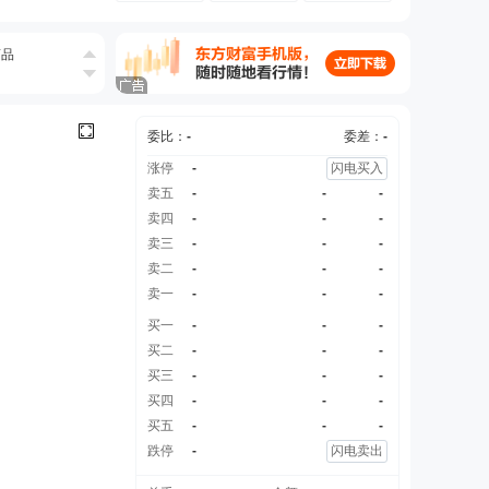
商品
委比：
-
委差：
-
涨停
-
闪电买入
卖五
-
-
-
卖四
-
-
-
卖三
-
-
-
卖二
-
-
-
卖一
-
-
-
买一
-
-
-
买二
-
-
-
买三
-
-
-
买四
-
-
-
买五
-
-
-
跌停
-
闪电卖出