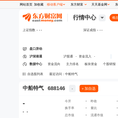
网站首页
加收藏
移动客户端
东方财富
天天基金网
行情中心
概
上证指数
-
- -
深证成指
-
- -
盘口异动
沪深港通
沪股通
-
资金流入
-
数据中心
资金流向
主力排名
板块资金
个股研报
自选股列表
最近访问：
中船特气
中船特气
688146
-
＋加自选
-
-
-
今开
昨收
-
-
换手率
量比
-
-
-
-
总市值
流通市值