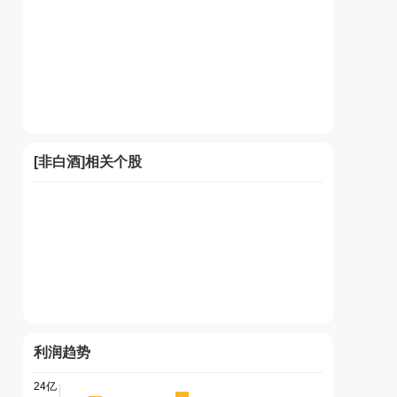
[
非白酒
]相关个股
利润趋势