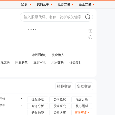
登录
我的菜单
证券交易
基金交易
-
-
- -
港股通(深)
-
资金流入
-
龙虎榜
限售解禁
注册审批
大宗交易
估值分析
模拟交易
实盘交易
-
停价
操盘必读
公司概况
经营分析
-
净率
财务分析
股东研究
核心题材
分红融资
公司大事
查看更多>