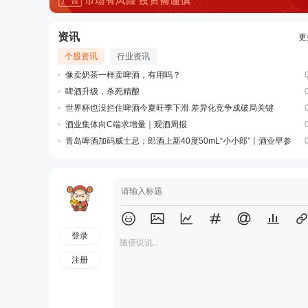
资讯
更
个股资讯
行业资讯
像卖奶茶一样卖啤酒，有用吗？
啤酒升级，杀死精酿
世界杯也没拦住啤酒今夏旺季下滑 差异化竞争成破局关键
酒业集体向C端求增量｜观酒周报
青岛啤酒加码威士忌；郎酒上新40度50mL“小小郎”丨酒业早参
登录
随便说说...
注册