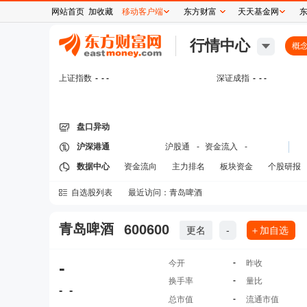
网站首页
加收藏
移动客户端
东方财富
天天基金网
行情中心
概
上证指数
-
- -
深证成指
-
- -
盘口异动
沪深港通
沪股通
-
资金流入
-
数据中心
资金流向
主力排名
板块资金
个股研报
自选股列表
最近访问：
青岛啤酒
青岛啤酒
600600
更名
-
＋加自选
-
-
今开
昨收
-
换手率
量比
-
-
-
总市值
流通市值