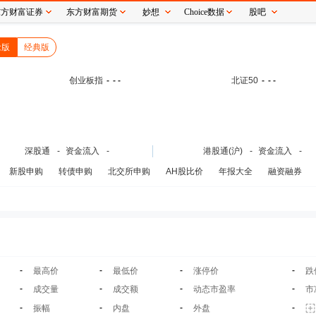
东方财富证券
东方财富期货
妙想
Choice数据
股吧
念版
经典版
创业板指
-
- -
北证50
-
- -
深股通
-
资金流入
-
港股通(沪)
-
资金流入
-
新股申购
转债申购
北交所申购
AH股比价
年报大全
融资融券
-
-
-
-
最高价
最低价
涨停价
跌
-
-
-
-
成交量
成交额
动态市盈率
市
-
-
-
-
振幅
内盘
外盘