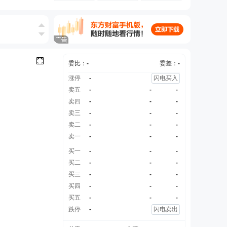
4万股
委比：
-
委差：
-
涨停
-
闪电买入
)[正式]
卖五
-
-
-
卖四
-
-
-
卖三
-
-
-
卖二
-
-
-
卖一
-
-
-
买一
-
-
-
买二
-
-
-
买三
-
-
-
买四
-
-
-
买五
-
-
-
跌停
-
闪电卖出