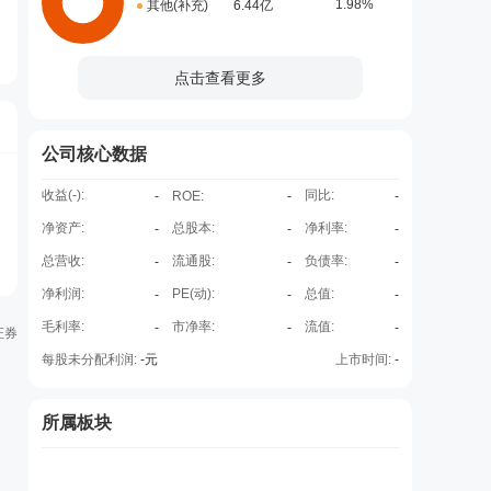
1.98%
其他(补充)
6.44亿
点击查看更多
公司核心数据
收益(
-
):
同比:
-
ROE
:
-
-
净资产:
总股本:
净利率:
-
-
-
总营收:
流通股:
负债率:
-
-
-
净利润:
PE(动):
总值:
-
-
-
毛利率:
市净率:
流值:
-
-
-
证券
每股未分配利润:
-
元
上市时间:
-
所属板块