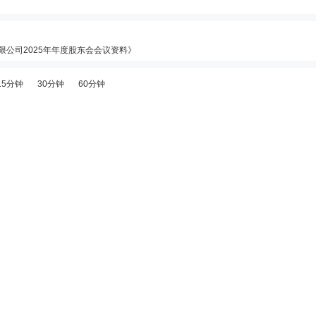
有限公司2025年年度股东会会议资料》
4日至2026年07月24日，股东青岛啤酒集团有限公司,香港鑫海盛投资发展有限公司增持1笔，增持
15分钟
30分钟
60分钟
份有限公司股东增持公司股份暨后续增持股份计划公告》
有限公司2025年年度权益分派实施公告》
6年07月15日；除权除息日：2026年07月16日；分配方案：10派23.50元(含税,扣税后21.15元
极求变，期待非啤酒业务拓展》研报
6日接待1家机构调研
份有限公司第十一届董事会2026年第二次临时会议决议公告》等6条公告