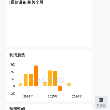
[
通信设备
]相关个股
利润趋势
自选股
阶段涨幅