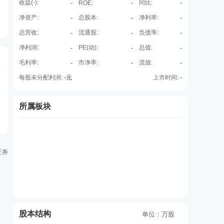
收益(
-
):
同比:
-
ROE
:
-
-
净资产:
总股本:
净利率:
-
-
-
总营收:
流通股:
负债率:
-
-
-
净利润:
PE(动):
总值:
-
-
-
毛利率:
市净率:
流值:
-
-
-
每股未分配利润:
-
元
上市时间:
-
所属板块
证券
股本结构
单位：万股