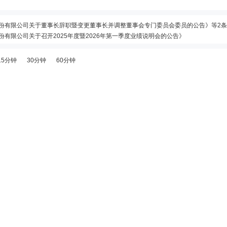
科技股份有限公司关于董事长辞职暨变更董事长并调整董事会专门委员会委员的公告》等2
股份有限公司关于召开2025年度暨2026年第一季度业绩说明会的公告》
务所(特殊普通合伙)关于烽火通信科技股份有限公司前次募集资金使用情况鉴证报告》等18
15分钟
30分钟
60分钟
收购其持有的藤仓烽火光电材料科技有限公司(以下简称“藤仓烽火”)合计60%的股权,2026年7月10日,公司与藤仓日本、藤仓中国签订《股权转让合同》,拟以现金方式按合计人民币50,024.11万元的价格收购藤仓日本、藤仓中国分别持有的藤仓烽火40%、20%股权。本次收购完成后,公司将持有藤
6年07月09日；除权除息日：2026年07月10日；分配方案：10派0.97元(含税,扣税后0.873元)
股份有限公司2025年年度权益分派实施公告》
络设备有限公司拟增资扩股事宜资产评估报告》等4条公告
1万元注册资本。烽火海洋原股东为公司及公司控股子公司武汉丰海国鑫科技发展有限公司,均放弃此次增资的优先购买权。本次增资完成后,中国信科将持股烽火海洋23.16%,烽火通信将持股62.97%,丰海国鑫将持股13.87%,公司对烽火海
收盘价格跌幅偏离值达到7%的前五只证券”披露龙虎榜信息