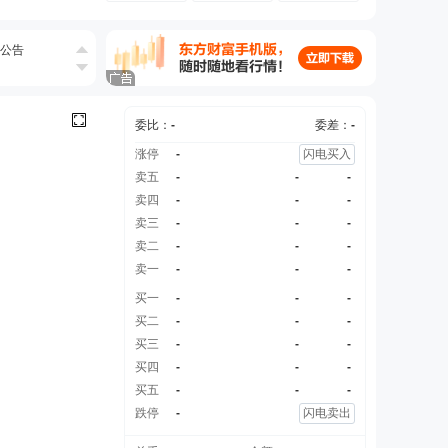
条公告
条公告
委比：
-
委差：
-
仓烽火100%股权。
涨停
-
闪电买入
[正式]
卖五
-
-
-
卖四
-
-
-
洋仍具有控制权。
卖三
-
-
-
卖二
-
-
-
卖一
-
-
-
买一
-
-
-
买二
-
-
-
买三
-
-
-
买四
-
-
-
买五
-
-
-
跌停
-
闪电卖出