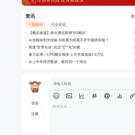
资讯
更
个股资讯
行业资讯
【概念速递】烽火通信新增“6G概念”
从光模块到光传输 AI竞赛为何离不开中国供应链？
角逐“世界光谷” 武汉“芯”“光”闪耀
暴力反弹！CPO概念领涨 上月市值蒸发2.6万亿
从上半年经济数据，看到另一个湖北
登录
随便说说...
注册