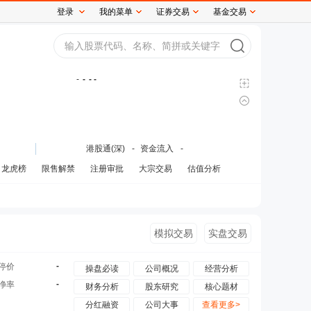
登录
我的菜单
证券交易
基金交易
-
-
- -
港股通(深)
-
资金流入
-
龙虎榜
限售解禁
注册审批
大宗交易
估值分析
模拟交易
实盘交易
-
停价
操盘必读
公司概况
经营分析
-
净率
财务分析
股东研究
核心题材
分红融资
公司大事
查看更多>