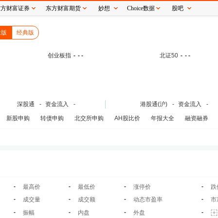
东方财富证券
东方财富期货
妙想
Choice数据
股吧
念版
经典版
创业板指
-
- -
北证50
-
- -
深股通
-
资金流入
-
港股通(沪)
-
资金流入
-
新股申购
转债申购
北交所申购
AH股比价
年报大全
融资融券
-
-
-
-
最高价
最低价
涨停价
跌
-
-
-
-
成交量
成交额
动态市盈率
市
-
-
-
-
振幅
内盘
外盘