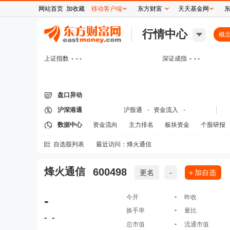
网站首页
加收藏
移动客户端
东方财富
天天基金网
行情中心
概
上证指数
-
- -
深证成指
-
- -
盘口异动
沪深港通
沪股通
-
资金流入
-
数据中心
资金流向
主力排名
板块资金
个股研报
自选股列表
最近访问：
烽火通信
烽火通信
600498
更名
-
＋加自选
-
-
今开
昨收
-
换手率
量比
-
-
-
总市值
流通市值