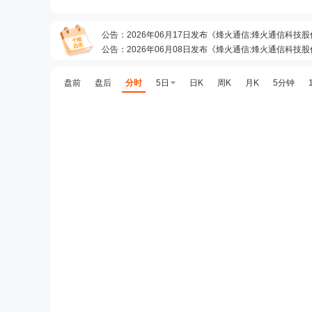
公告
：
2026年06月17日发布《烽火通信:烽火通信
公告
：
2026年06月08日发布《烽火通信:烽火通信科技
预约披露日
：
2026年半年报预约2026年08月27日披露
公告
：
2026年07月11日发布《烽火通信:致同会计师事
盘前
盘后
分时
5日
日K
周K
月K
5分钟
并购重组
：
烽火通信科技股份有限公司(以下简称“烽火通信”、“公司”、“上市公司”)向株式会社藤仓(以下简称“藤仓日本”)及藤仓(中国)有限公司(以下简称“藤仓中国”)
分红
：
2026年07月03日公布2025年年报分红，股权登记日：202
公告
：
2026年07月03日发布《烽火通信:烽火通信科技
公告
：
2026年06月30日发布《烽火通信:烽火海洋网
并购重组
：
为进一步完善公司在海洋领域的产业布局,烽火海洋拟引入中国信科对其增资,本次增资金额为20,000万元,认购新增的15,48
龙虎榜
：
2026年06月26日因“有价格涨跌幅限制的日