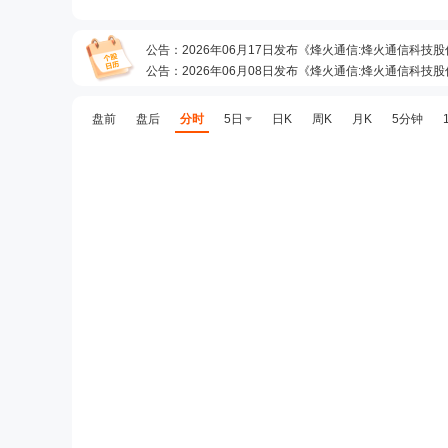
公告
：
2026年06月17日发布《烽火通信:烽火通信
公告
：
2026年06月08日发布《烽火通信:烽火通信科技
预约披露日
：
2026年半年报预约2026年08月27日披露
公告
：
2026年07月11日发布《烽火通信:致同会计师事
盘前
盘后
分时
5日
日K
周K
月K
5分钟
并购重组
：
烽火通信科技股份有限公司(以下简称“烽火通信”、“公司”、“上市公司”)向株式会社藤仓(以下简称“藤仓日本”)及藤仓(中国)有限公司(以下简称“藤仓中国”)
分红
：
2026年07月03日公布2025年年报分红，股权登记日：202
公告
：
2026年07月03日发布《烽火通信:烽火通信科技
公告
：
2026年06月30日发布《烽火通信:烽火海洋网
并购重组
：
为进一步完善公司在海洋领域的产业布局,烽火海洋拟引入中国信科对其增资,本次增资金额为20,000万元,认购新增的15,48
龙虎榜
：
2026年06月26日因“有价格涨跌幅限制的日