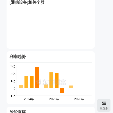
[
通信设备
]相关个股
利润趋势
自选股
阶段涨幅