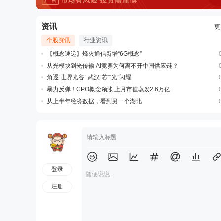
资讯
更
个股资讯
行业资讯
【概念速递】烽火通信新增“6G概念”
从光模块到光传输 AI竞赛为何离不开中国供应链？
角逐“世界光谷” 武汉“芯”“光”闪耀
暴力反弹！CPO概念领涨 上月市值蒸发2.6万亿
从上半年经济数据，看到另一个湖北
登录
随便说说...
注册