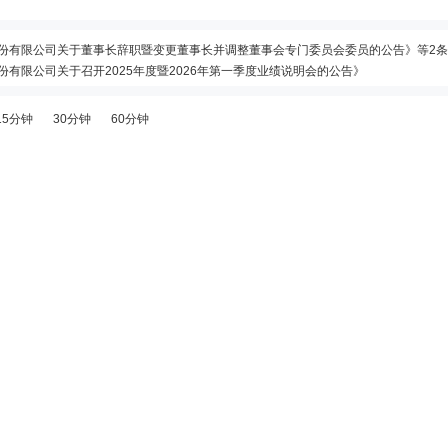
科技股份有限公司关于董事长辞职暨变更董事长并调整董事会专门委员会委员的公告》等2
股份有限公司关于召开2025年度暨2026年第一季度业绩说明会的公告》
务所(特殊普通合伙)关于烽火通信科技股份有限公司前次募集资金使用情况鉴证报告》等18
15分钟
30分钟
60分钟
收购其持有的藤仓烽火光电材料科技有限公司(以下简称“藤仓烽火”)合计60%的股权,2026年7月10日,公司与藤仓日本、藤仓中国签订《股权转让合同》,拟以现金方式按合计人民币50,024.11万元的价格收购藤仓日本、藤仓中国分别持有的藤仓烽火40%、20%股权。本次收购完成后,公司将持有藤
6年07月09日；除权除息日：2026年07月10日；分配方案：10派0.97元(含税,扣税后0.873元)
股份有限公司2025年年度权益分派实施公告》
络设备有限公司拟增资扩股事宜资产评估报告》等4条公告
1万元注册资本。烽火海洋原股东为公司及公司控股子公司武汉丰海国鑫科技发展有限公司,均放弃此次增资的优先购买权。本次增资完成后,中国信科将持股烽火海洋23.16%,烽火通信将持股62.97%,丰海国鑫将持股13.87%,公司对烽火海
收盘价格跌幅偏离值达到7%的前五只证券”披露龙虎榜信息