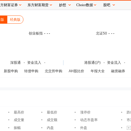
东方财富证券
东方财富期货
妙想
Choice数据
股吧
念版
经典版
创业板指
-
- -
北证50
-
- -
深股通
-
资金流入
-
港股通(沪)
-
资金流入
-
新股申购
转债申购
北交所申购
AH股比价
年报大全
融资融券
-
-
-
-
最高价
最低价
涨停价
跌
-
-
-
-
成交量
成交额
动态市盈率
市
-
-
-
-
振幅
内盘
外盘