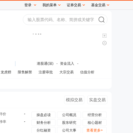
登录
我的菜单
证券交易
基金交易
-
-
- -
港股通(深)
-
资金流入
-
龙虎榜
限售解禁
注册审批
大宗交易
估值分析
模拟交易
实盘交易
-
停价
操盘必读
公司概况
经营分析
-
净率
财务分析
股东研究
核心题材
分红融资
公司大事
查看更多>