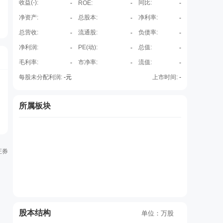
收益(
-
):
同比:
-
ROE
:
-
-
净资产:
总股本:
净利率:
-
-
-
总营收:
流通股:
负债率:
-
-
-
净利润:
PE(动):
总值:
-
-
-
毛利率:
市净率:
流值:
-
-
-
每股未分配利润:
-
元
上市时间:
-
所属板块
证券
股本结构
单位：万股