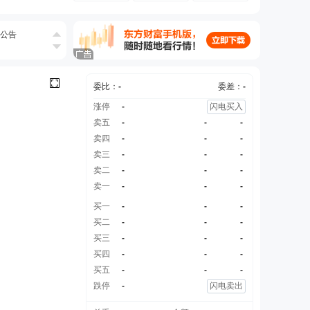
条公告
条公告
委比：
-
委差：
-
仓烽火100%股权。
涨停
-
闪电买入
[正式]
卖五
-
-
-
卖四
-
-
-
洋仍具有控制权。
卖三
-
-
-
卖二
-
-
-
卖一
-
-
-
买一
-
-
-
买二
-
-
-
买三
-
-
-
买四
-
-
-
买五
-
-
-
跌停
-
闪电卖出