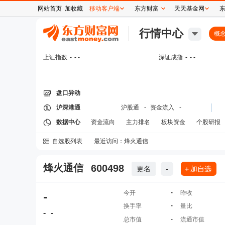
网站首页
加收藏
移动客户端
东方财富
天天基金网
行情中心
概
上证指数
-
- -
深证成指
-
- -
盘口异动
沪深港通
沪股通
-
资金流入
-
数据中心
资金流向
主力排名
板块资金
个股研报
自选股列表
最近访问：
烽火通信
烽火通信
600498
更名
-
＋加自选
-
-
今开
昨收
-
换手率
量比
-
-
-
总市值
流通市值