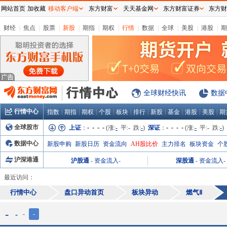
网站首页
加收藏
移动客户端
东方财富
天天基金网
东方财富证券
东方财
财经
|
焦点
|
股票
|
新股
|
期指
|
期权
|
行情
|
数据
|
全球
|
美股
|
港股
|
期
全球财经快讯
数据
行情中心
|
|
|
|
|
|
|
|
|
|
指数
期指
期权
个股
板块
排行
新股
基金
港股
美股
期
全球股市
上证
：
- - - -
(涨:
-
平:
-
跌:
-
)
深证
：
- - - -
(涨:
-
平:
-
跌:
-
)
数据中心
新股申购
新股日历
资金流向
AH股比价
主力排名
板块资金
个
沪深港通
沪股通
-
资金流入
-
深股通
-
资金流入
-
最近访问：
行情中心
盘口异动首页
板块异动
燃气Ⅱ
-
-
-
-