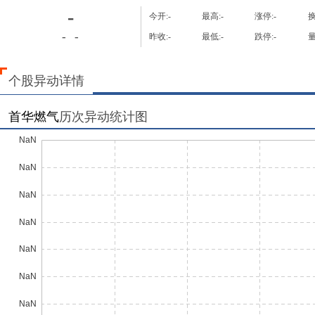
-
今开:
-
最高:
-
涨停:
-
换
-
-
昨收:
-
最低:
-
跌停:
-
量
个股异动详情
首华燃气
历次异动统计图