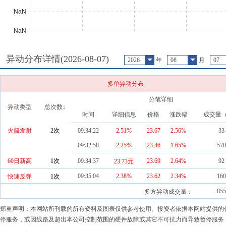
异动分布详情(
2026-08-07
)
2026
年
08
月
07
多单异动分布
分笔详细
异动类型
总次数↓
时间
详细信息
价格
涨跌幅
成交量
火箭发射
2
次
09:34:22
2.51%
23.67
2.56
%
33
09:32:58
2.25%
23.46
1.65
%
570
60日新高
1
次
09:34:37
23.69
2.64
%
92
23.73元
09:35:04
2.38%
23.62
2.34
%
160
快速反弹
1
次
855
多方异动成交量：
郑重声明：本网站所刊载的所有资料及图表仅供参考使用。投资者依据本网站提供的
停服务，或因线路及超出本公司控制范围的硬件故障或其它不可抗力而导致暂停服务