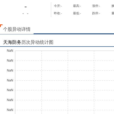
-
今开:
-
最高:
-
涨停:
-
换
-
-
昨收:
-
最低:
-
跌停:
-
量
个股异动详情
天海防务
历次异动统计图