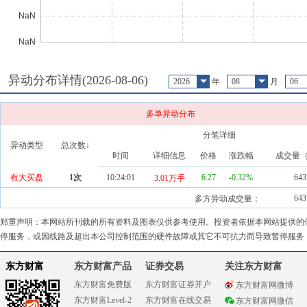
异动分布详情(
2026-08-06
)
2026
年
08
月
06
多单异动分布
分笔详细
异动类型
总次数↓
时间
详细信息
价格
涨跌幅
成交量
有大买盘
1
次
10:24:01
6.27
-0.32
%
643
3.01万手
643
多方异动成交量：
郑重声明：本网站所刊载的所有资料及图表仅供参考使用。投资者依据本网站提供的
停服务，或因线路及超出本公司控制范围的硬件故障或其它不可抗力而导致暂停服务
东方财富
东方财富产品
证券交易
关注东方财富
东方财富免费版
东方财富证券开户
东方财富网微博
东方财富Level-2
东方财富在线交易
东方财富网微信