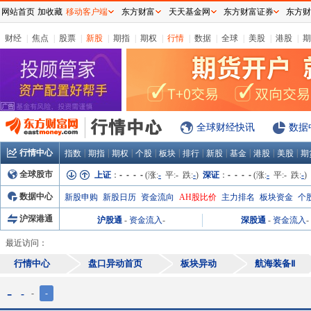
网站首页
加收藏
移动客户端
东方财富
天天基金网
东方财富证券
东方财
财经
|
焦点
|
股票
|
新股
|
期指
|
期权
|
行情
|
数据
|
全球
|
美股
|
港股
|
期
全球财经快讯
数据
行情中心
|
|
|
|
|
|
|
|
|
|
指数
期指
期权
个股
板块
排行
新股
基金
港股
美股
期
全球股市
上证
：
- - - -
(涨:
-
平:
-
跌:
-
)
深证
：
- - - -
(涨:
-
平:
-
跌:
-
)
数据中心
新股申购
新股日历
资金流向
AH股比价
主力排名
板块资金
个
沪深港通
沪股通
-
资金流入
-
深股通
-
资金流入
-
最近访问：
行情中心
盘口异动首页
板块异动
航海装备Ⅱ
-
-
-
-