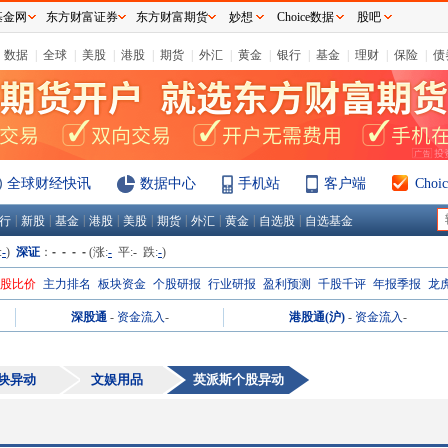
基金网
东方财富证券
东方财富期货
妙想
Choice数据
股吧
数据
|
全球
|
美股
|
港股
|
期货
|
外汇
|
黄金
|
银行
|
基金
|
理财
|
保险
|
债
全球财经快讯
数据中心
手机站
客户端
Cho
|
|
|
|
|
|
|
|
|
行
新股
基金
港股
美股
期货
外汇
黄金
自选股
自选基金
:
-
)
深证
：
- - - -
(涨:
-
平:
-
跌:
-
)
H股比价
主力排名
板块资金
个股研报
行业研报
盈利预测
千股千评
年报季报
龙
深股通
-
资金流入
-
港股通(沪)
-
资金流入
-
块异动
文娱用品
英派斯
个股异动