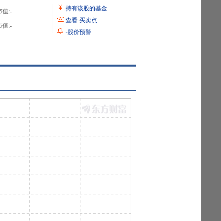
持有该股的基金
值:
-
查看
-
买卖点
值:
-
-
股价预警