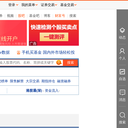
登录
我的菜单
证券交易
基金交易
券
|
视频
|
股吧
|
基金吧
|
博客
|
财富号
|
搜索
动态
ice数据
手机买基金 国内外市场轻松投
个人
0
自选
虎榜单
限售解禁
大宗交易
期指持仓
融资融券
港股通(深)
-
资金流入
-
消息
搜索