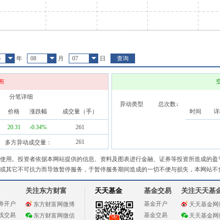
6
年
08
月
07
日
查询
布
分笔详细
异动类型
总次数↓
价格
涨跌幅
成交量（手）
时间
详
20.31
-0.34
%
261
261
多方异动成交量：
使用。投资者依据本网站提供的信息、资料及图表进行金融、证券等投资所造成的盈
或其它不可抗力而导致暂停服务，于暂停服务期间造成的一切不便与损失，本网站不
关注东方财富
天天基金
基金交易
关注天天基
券开户
基金开户
东方财富网微博
天天基金网
线交易
基金交易
东方财富网微信
天天基金网