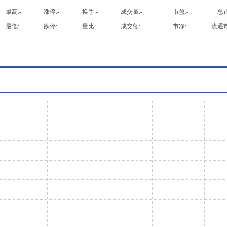
最高:
-
涨停:
-
换手:
-
成交量:
-
市盈:
-
总市
最低:
-
跌停:
-
量比:
-
成交额:
-
市净:
-
流通市