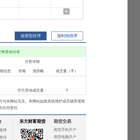
按类型排序
按时间排序
空单异动分布
分笔详细
细信息
价格
涨跌幅
成交量（手）
0
空方异动成交量：
亏与本网站无关。本网站如因系统维护或升级而需暂
负任何责任。
金
东方财富期货
期货交易
期货手机开户
微博
期货电脑开户
微信