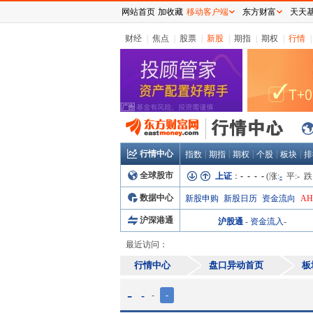
网站首页
加收藏
移动客户端
东方财富
天天
财经
|
焦点
|
股票
|
新股
|
期指
|
期权
|
行情
|
行情中心
|
|
|
|
|
指数
期指
期权
个股
板块
排
全球股市
上证
：
- - - -
(涨:
-
平:
-
跌
数据中心
新股申购
新股日历
资金流向
A
沪深港通
沪股通
-
资金流入
-
最近访问：
行情中心
盘口异动首页
板
-
-
-
-