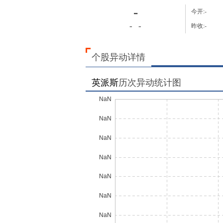
-
今开:
-
-
-
昨收:
-
个股异动详情
英派斯
历次异动统计图