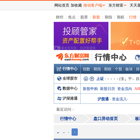
网站首页
加收藏
移动客户端
东方财富
天天
财经
|
焦点
|
股票
|
新股
|
期指
|
期权
|
行情
|
行情中心
|
|
|
|
|
指数
期指
期权
个股
板块
排
全球股市
上证
：
- - - -
(涨:
-
平:
-
跌
数据中心
新股申购
新股日历
资金流向
A
沪深港通
沪股通
-
资金流入
-
最近访问：
行情中心
盘口异动首页
板
-
-
-
-