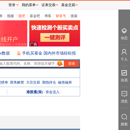
登录
我的菜单
证券交易
基金交易
券
|
视频
|
股吧
|
基金吧
|
博客
|
财富号
|
搜索
动态
ice数据
手机买基金 国内外市场轻松投
个人
2
自选
虎榜单
限售解禁
大宗交易
期指持仓
融资融券
港股通(深)
-
资金流入
-
消息
搜索