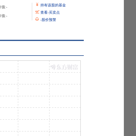
持有该股的基金
值:
-
查看
-
买卖点
值:
-
-
股价预警