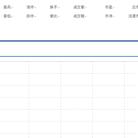
最高:
-
涨停:
-
换手:
-
成交量:
-
市盈:
-
总市
最低:
-
跌停:
-
量比:
-
成交额:
-
市净:
-
流通市