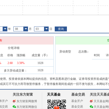
6
年
08
月
03
日
查询
布
分笔详细
异动类型
总次数↓
信息
价格
涨跌幅
成交量（手）
时间
详
%
2.60
3.59
%
1028
1028
多方异动成交量：
使用。投资者依据本网站提供的信息、资料及图表进行金融、证券等投资所造成的盈
或其它不可抗力而导致暂停服务，于暂停服务期间造成的一切不便与损失，本网站不
关注东方财富
天天基金
基金交易
关注天天基
券开户
基金开户
东方财富网微博
天天基金网
线交易
基金交易
东方财富网微信
天天基金网