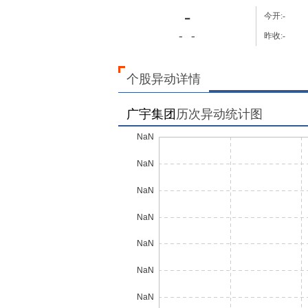
-
今开:
-
-
-
昨收:
-
个股异动详情
广宇集团
历次异动统计图