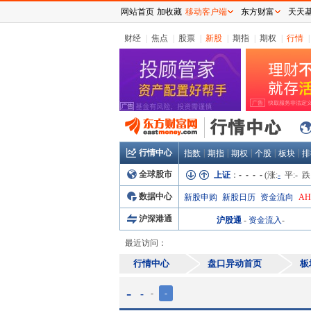
网站首页
加收藏
移动客户端
东方财富
天天
财经
|
焦点
|
股票
|
新股
|
期指
|
期权
|
行情
|
行情中心
|
|
|
|
|
指数
期指
期权
个股
板块
排
全球股市
上证
：
- - - -
(涨:
-
平:
-
跌
数据中心
新股申购
新股日历
资金流向
A
沪深港通
沪股通
-
资金流入
-
最近访问：
行情中心
盘口异动首页
板
-
-
-
-