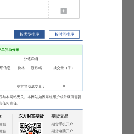
按类型排序
按时间排序
空单异动分布
分笔详细
细信息
价格
涨跌幅
成交量（手）
0
空方异动成交量：
亏与本网站无关。本网站如因系统维护或升级而需暂
负任何责任。
金
东方财富期货
期货交易
期货手机开户
微博
期货电脑开户
微信