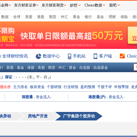
基金网
东方财富证券
东方财富期货
妙想
Choice数据
股吧
数据
|
全球
|
美股
|
港股
|
期货
|
外汇
|
黄金
|
银行
|
基金
|
理财
|
保险
|
债
全球财经快讯
数据中心
手机站
客户端
Cho
|
|
|
|
|
|
|
|
|
行
新股
基金
港股
美股
期货
外汇
黄金
自选股
自选基金
:
-
)
深证
：
- - - -
(涨:
-
平:
-
跌:
-
)
H股比价
主力排名
板块资金
个股研报
行业研报
盈利预测
千股千评
年报季报
龙
深股通
-
资金流入
-
港股通(沪)
-
资金流入
-
块异动
房地产开发
广宇集团
个股异动