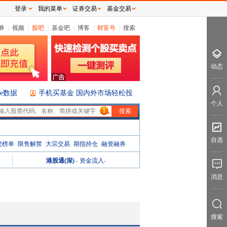
登录
我的菜单
证券交易
基金交易
券
|
视频
|
股吧
|
基金吧
|
博客
|
财富号
|
搜索
动态
ice数据
手机买基金 国内外市场轻松投
个人
1
自选
虎榜单
限售解禁
大宗交易
期指持仓
融资融券
港股通(深)
-
资金流入
-
消息
搜索