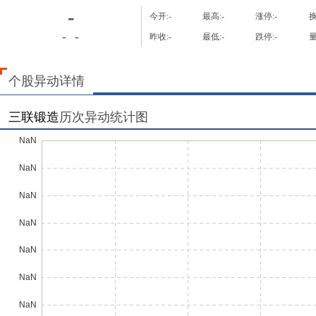
-
今开:
-
最高:
-
涨停:
-
换
-
-
昨收:
-
最低:
-
跌停:
-
量
个股异动详情
三联锻造
历次异动统计图