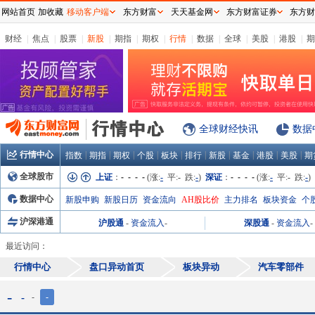
网站首页
加收藏
移动客户端
东方财富
天天基金网
东方财富证券
东方财
财经
|
焦点
|
股票
|
新股
|
期指
|
期权
|
行情
|
数据
|
全球
|
美股
|
港股
|
期
全球财经快讯
数据
行情中心
|
|
|
|
|
|
|
|
|
|
指数
期指
期权
个股
板块
排行
新股
基金
港股
美股
期
全球股市
上证
：
- - - -
(涨:
-
平:
-
跌:
-
)
深证
：
- - - -
(涨:
-
平:
-
跌:
-
)
数据中心
新股申购
新股日历
资金流向
AH股比价
主力排名
板块资金
个
沪深港通
沪股通
-
资金流入
-
深股通
-
资金流入
-
最近访问：
行情中心
盘口异动首页
板块异动
汽车零部件
-
-
-
-