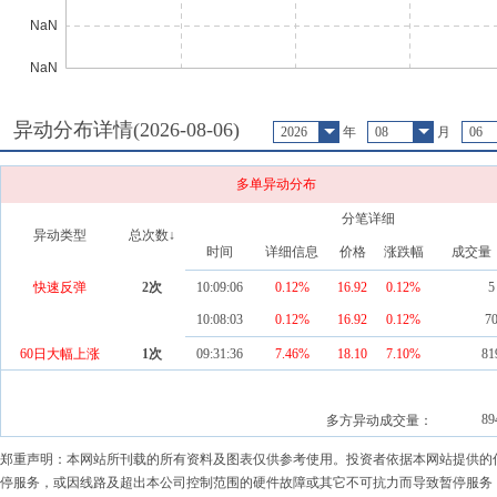
异动分布详情(
2026-08-06
)
2026
年
08
月
06
多单异动分布
分笔详细
异动类型
总次数↓
时间
详细信息
价格
涨跌幅
成交量
快速反弹
2
次
10:09:06
0.12%
16.92
0.12
%
5
10:08:03
0.12%
16.92
0.12
%
7
60日大幅上涨
1
次
09:31:36
7.46%
18.10
7.10
%
81
89
多方异动成交量：
郑重声明：本网站所刊载的所有资料及图表仅供参考使用。投资者依据本网站提供的
停服务，或因线路及超出本公司控制范围的硬件故障或其它不可抗力而导致暂停服务