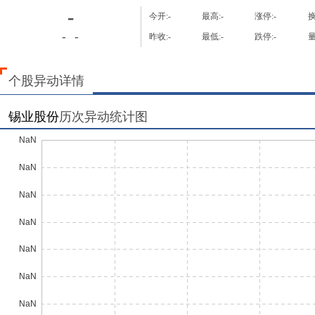
-
今开:
-
最高:
-
涨停:
-
换
-
-
昨收:
-
最低:
-
跌停:
-
量
个股异动详情
锡业股份
历次异动统计图