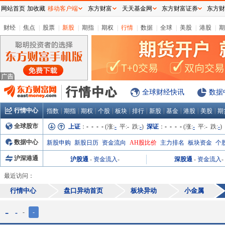
网站首页
加收藏
移动客户端
东方财富
天天基金网
东方财富证券
东方财
财经
|
焦点
|
股票
|
新股
|
期指
|
期权
|
行情
|
数据
|
全球
|
美股
|
港股
|
期
全球财经快讯
数据
行情中心
|
|
|
|
|
|
|
|
|
|
指数
期指
期权
个股
板块
排行
新股
基金
港股
美股
期
全球股市
上证
：
- - - -
(涨:
-
平:
-
跌:
-
)
深证
：
- - - -
(涨:
-
平:
-
跌:
-
)
数据中心
新股申购
新股日历
资金流向
AH股比价
主力排名
板块资金
个
沪深港通
沪股通
-
资金流入
-
深股通
-
资金流入
-
最近访问：
行情中心
盘口异动首页
板块异动
小金属
-
-
-
-