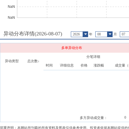
异动分布详情(
2026-08-07
)
2026
年
08
月
07
多单异动分布
分笔详细
异动类型
总次数↓
时间
详细信息
价格
涨跌幅
成交量（
0
多方异动成交量：
郑重声明：本网站所刊载的所有资料及图表仅供参考使用。投资者依据本网站提供的