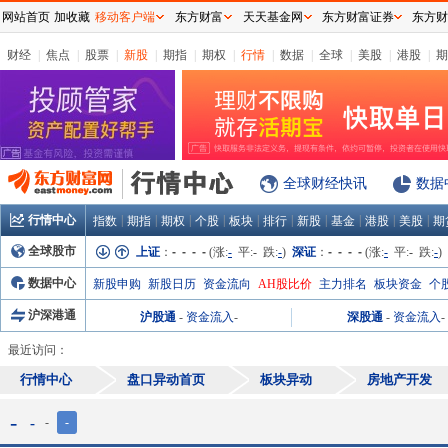
网站首页
加收藏
移动客户端
东方财富
天天基金网
东方财富证券
东方财
财经
|
焦点
|
股票
|
新股
|
期指
|
期权
|
行情
|
数据
|
全球
|
美股
|
港股
|
期
全球财经快讯
数据
行情中心
|
|
|
|
|
|
|
|
|
|
指数
期指
期权
个股
板块
排行
新股
基金
港股
美股
期
全球股市
上证
：
- - - -
(涨:
-
平:
-
跌:
-
)
深证
：
- - - -
(涨:
-
平:
-
跌:
-
)
数据中心
新股申购
新股日历
资金流向
AH股比价
主力排名
板块资金
个
沪深港通
沪股通
-
资金流入
-
深股通
-
资金流入
-
最近访问：
行情中心
盘口异动首页
板块异动
房地产开发
-
-
-
-