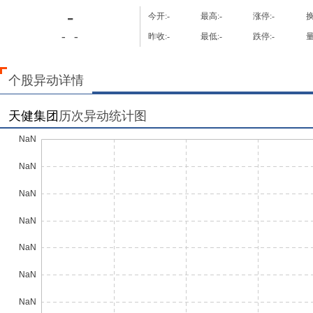
-
今开:
-
最高:
-
涨停:
-
换
-
-
昨收:
-
最低:
-
跌停:
-
量
个股异动详情
天健集团
历次异动统计图