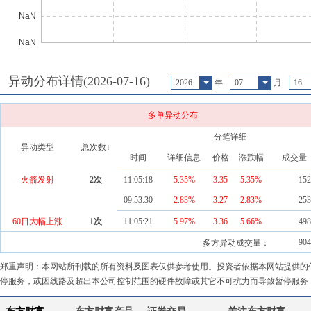
异动分布详情(
2026-07-16
)
2026
年
07
月
16
多单异动分布
分笔详细
异动类型
总次数↓
时间
详细信息
价格
涨跌幅
成交量
火箭发射
2
次
11:05:18
5.35%
3.35
5.35
%
152
09:53:30
2.83%
3.27
2.83
%
253
60日大幅上涨
1
次
11:05:21
5.97%
3.36
5.66
%
498
904
多方异动成交量：
郑重声明：本网站所刊载的所有资料及图表仅供参考使用。投资者依据本网站提供的
停服务，或因线路及超出本公司控制范围的硬件故障或其它不可抗力而导致暂停服务