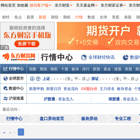
网站首页
加收藏
移动客户端
东方财富
天天基金网
东方财富证券
东方财
财经
|
焦点
|
股票
|
新股
|
期指
|
期权
|
行情
|
数据
|
全球
|
美股
|
港股
|
期
全球财经快讯
数据
行情中心
|
|
|
|
|
|
|
|
|
|
指数
期指
期权
个股
板块
排行
新股
基金
港股
美股
期
全球股市
上证
：
- - - -
(涨:
-
平:
-
跌:
-
)
深证
：
- - - -
(涨:
-
平:
-
跌:
-
)
数据中心
新股申购
新股日历
资金流向
AH股比价
主力排名
板块资金
个
沪深港通
沪股通
-
资金流入
-
深股通
-
资金流入
-
最近访问：
行情中心
盘口异动首页
板块异动
专业工程
-
-
-
-