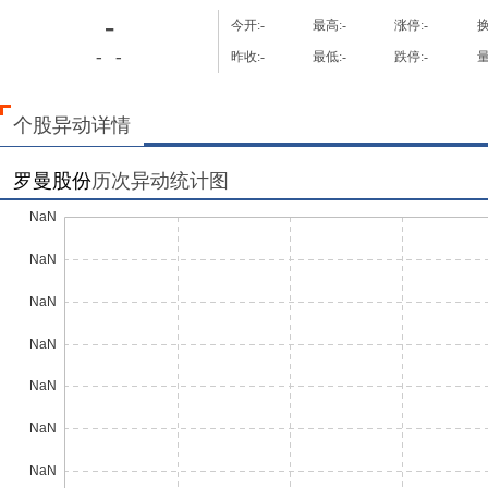
-
今开:
-
最高:
-
涨停:
-
换
-
-
昨收:
-
最低:
-
跌停:
-
量
个股异动详情
罗曼股份
历次异动统计图