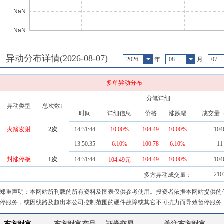
异动分布详情(
2026-08-07
)
2026
年
08
月
07
多单异动分布
分笔详细
异动类型
总次数↓
时间
详细信息
价格
涨跌幅
成交量
火箭发射
2
次
14:31:44
10.00%
104.49
10.00
%
104
13:50:35
6.10%
100.78
6.10
%
11
封涨停板
1
次
14:31:44
104.49
10.00
%
104
104.49元
210
多方异动成交量：
郑重声明：本网站所刊载的所有资料及图表仅供参考使用。投资者依据本网站提供的
停服务，或因线路及超出本公司控制范围的硬件故障或其它不可抗力而导致暂停服务