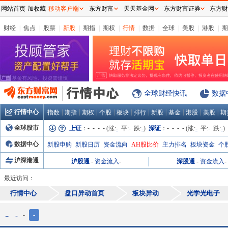
网站首页
加收藏
移动客户端
东方财富
天天基金网
东方财富证券
东方财
财经
|
焦点
|
股票
|
新股
|
期指
|
期权
|
行情
|
数据
|
全球
|
美股
|
港股
|
期
全球财经快讯
数据
行情中心
|
|
|
|
|
|
|
|
|
|
指数
期指
期权
个股
板块
排行
新股
基金
港股
美股
期
全球股市
上证
：
- - - -
(涨:
-
平:
-
跌:
-
)
深证
：
- - - -
(涨:
-
平:
-
跌:
-
)
数据中心
新股申购
新股日历
资金流向
AH股比价
主力排名
板块资金
个
沪深港通
沪股通
-
资金流入
-
深股通
-
资金流入
-
最近访问：
行情中心
盘口异动首页
板块异动
光学光电子
-
-
-
-