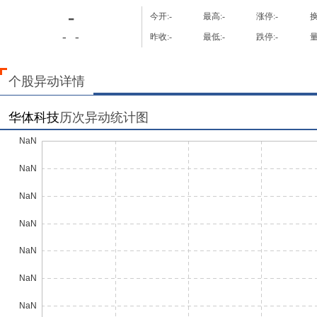
-
今开:
-
最高:
-
涨停:
-
换
-
-
昨收:
-
最低:
-
跌停:
-
量
个股异动详情
华体科技
历次异动统计图