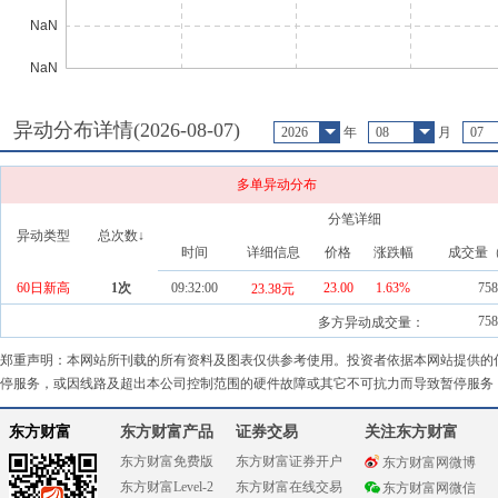
异动分布详情(
2026-08-07
)
2026
年
08
月
07
多单异动分布
分笔详细
异动类型
总次数↓
时间
详细信息
价格
涨跌幅
成交量
60日新高
1
次
09:32:00
23.00
1.63
%
758
23.38元
758
多方异动成交量：
郑重声明：本网站所刊载的所有资料及图表仅供参考使用。投资者依据本网站提供的
停服务，或因线路及超出本公司控制范围的硬件故障或其它不可抗力而导致暂停服务
东方财富
东方财富产品
证券交易
关注东方财富
东方财富免费版
东方财富证券开户
东方财富网微博
东方财富Level-2
东方财富在线交易
东方财富网微信