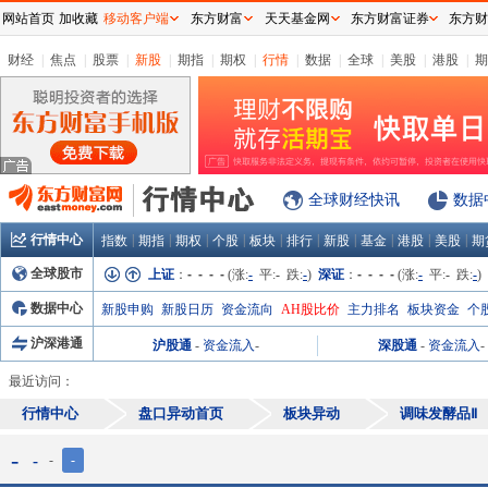
网站首页
加收藏
移动客户端
东方财富
天天基金网
东方财富证券
东方财
财经
|
焦点
|
股票
|
新股
|
期指
|
期权
|
行情
|
数据
|
全球
|
美股
|
港股
|
期
全球财经快讯
数据
行情中心
|
|
|
|
|
|
|
|
|
|
指数
期指
期权
个股
板块
排行
新股
基金
港股
美股
期
全球股市
上证
：
- - - -
(涨:
-
平:
-
跌:
-
)
深证
：
- - - -
(涨:
-
平:
-
跌:
-
)
数据中心
新股申购
新股日历
资金流向
AH股比价
主力排名
板块资金
个
沪深港通
沪股通
-
资金流入
-
深股通
-
资金流入
-
最近访问：
行情中心
盘口异动首页
板块异动
调味发酵品Ⅱ
-
-
-
-