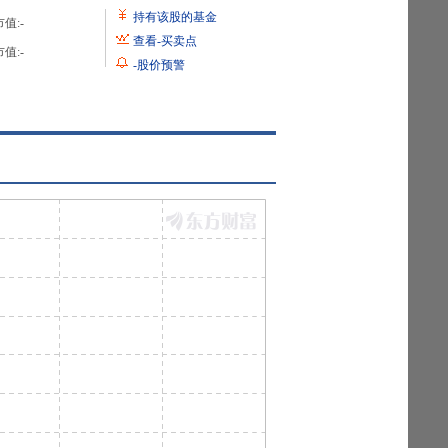
持有该股的基金
值:
-
查看
-
买卖点
值:
-
-
股价预警