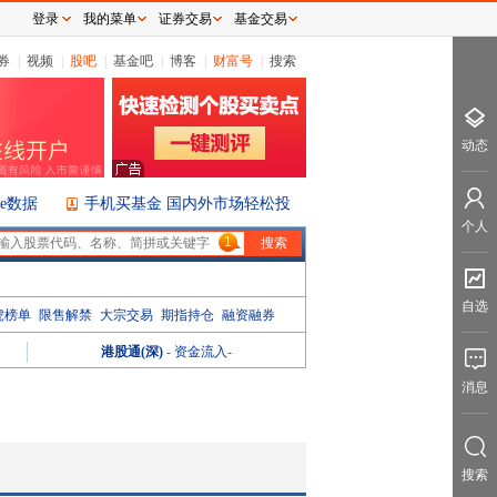
登录
我的菜单
证券交易
基金交易
券
|
视频
|
股吧
|
基金吧
|
博客
|
财富号
|
搜索
动态
ice数据
手机买基金 国内外市场轻松投
个人
1
自选
虎榜单
限售解禁
大宗交易
期指持仓
融资融券
港股通(深)
-
资金流入
-
消息
搜索