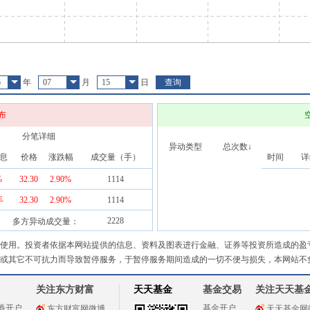
6
年
07
月
15
日
查询
布
分笔详细
异动类型
总次数↓
息
价格
涨跌幅
成交量（手）
时间
详
%
32.30
2.90
%
1114
32.30
2.90
%
1114
手
2228
多方异动成交量：
使用。投资者依据本网站提供的信息、资料及图表进行金融、证券等投资所造成的盈
或其它不可抗力而导致暂停服务，于暂停服务期间造成的一切不便与损失，本网站不
关注东方财富
天天基金
基金交易
关注天天基
券开户
基金开户
东方财富网微博
天天基金网