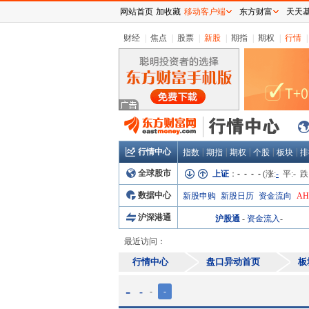
网站首页
加收藏
移动客户端
东方财富
天天
财经
|
焦点
|
股票
|
新股
|
期指
|
期权
|
行情
|
行情中心
|
|
|
|
|
指数
期指
期权
个股
板块
排
全球股市
上证
：
- - - -
(涨:
-
平:
-
跌
数据中心
新股申购
新股日历
资金流向
A
沪深港通
沪股通
-
资金流入
-
最近访问：
行情中心
盘口异动首页
板
-
-
-
-