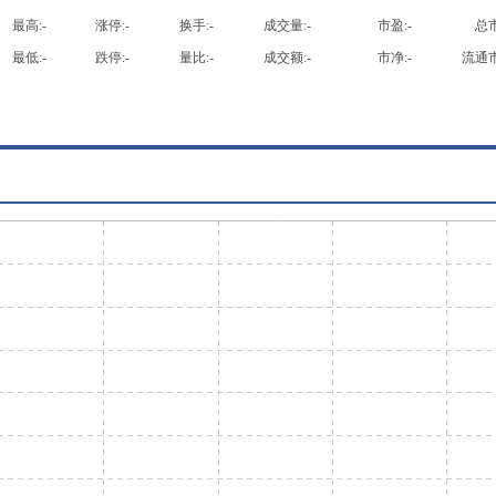
最高:
-
涨停:
-
换手:
-
成交量:
-
市盈:
-
总市
最低:
-
跌停:
-
量比:
-
成交额:
-
市净:
-
流通市