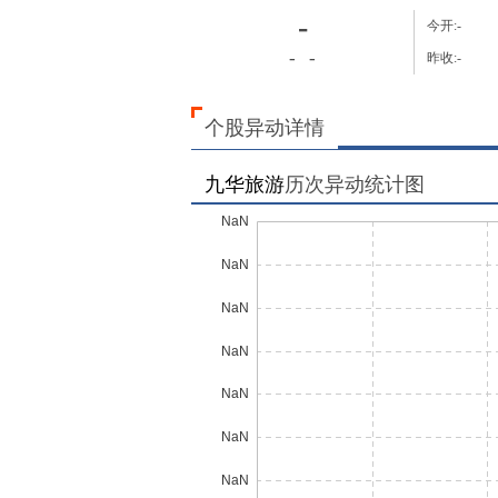
-
今开:
-
-
-
昨收:
-
个股异动详情
九华旅游
历次异动统计图