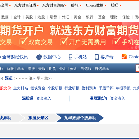
基金网
东方财富证券
东方财富期货
妙想
Choice数据
股吧
数据
|
全球
|
美股
|
港股
|
期货
|
外汇
|
黄金
|
银行
|
基金
|
理财
|
保险
|
债
全球财经快讯
数据中心
手机站
客户端
Cho
|
|
|
|
|
|
|
|
|
行
新股
基金
港股
美股
期货
外汇
黄金
自选股
自选基金
:
-
)
深证
：
- - - -
(涨:
-
平:
-
跌:
-
)
H股比价
主力排名
板块资金
个股研报
行业研报
盈利预测
千股千评
年报季报
龙
深股通
-
资金流入
-
港股通(沪)
-
资金流入
-
块异动
旅游及景区
九华旅游
个股异动