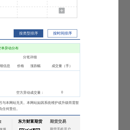
按类型排序
按时间排序
空单异动分布
分笔详细
细信息
价格
涨跌幅
成交量（手）
0
空方异动成交量：
亏与本网站无关。本网站如因系统维护或升级而需暂
负任何责任。
金
东方财富期货
期货交易
期货手机开户
微博