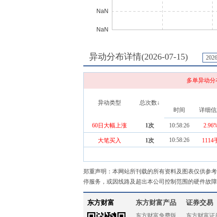
异动分布详情(
2026-07-15
)
202
多单异动分
异动类型
总次数↓
时间
详细信
60日大幅上涨
1
次
10:58:26
2.96
10:58:26
大笔买入
1
次
1114
郑重声明：本网站所刊载的所有资料及图表仅供参考
停服务，或因线路及超出本公司控制范围的硬件故障
东方财富
东方财富产品
证券交易
东方财富免费版
东方财富证