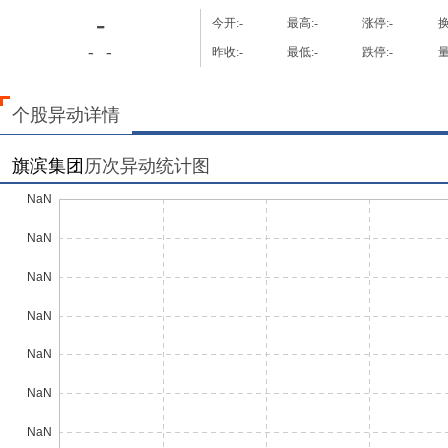
-
今开:
-
最高:
-
涨停:
-
换
-
-
昨收:
-
最低:
-
跌停:
-
量
个股异动详情
旗滨集团
历次异动统计图