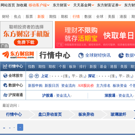
网站首页
加收藏
移动客户端
东方财富
天天基金网
东方财富证券
东方财
财经
|
焦点
|
股票
|
新股
|
期指
|
期权
|
行情
|
数据
|
全球
|
美股
|
港股
|
期
全球财经快讯
数据
行情中心
|
|
|
|
|
|
|
|
|
|
指数
期指
期权
个股
板块
排行
新股
基金
港股
美股
期
全球股市
上证
：
- - - -
(涨:
-
平:
-
跌:
-
)
深证
：
- - - -
(涨:
-
平:
-
跌:
-
)
数据中心
新股申购
新股日历
资金流向
AH股比价
主力排名
板块资金
个
沪深港通
沪股通
-
资金流入
-
深股通
-
资金流入
-
最近访问：
行情中心
盘口异动首页
板块异动
玻璃玻纤
-
-
-
-