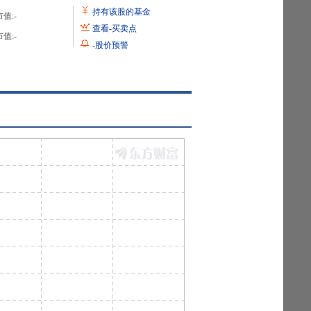
持有该股的基金
值:
-
查看
-
买卖点
值:
-
-
股价预警