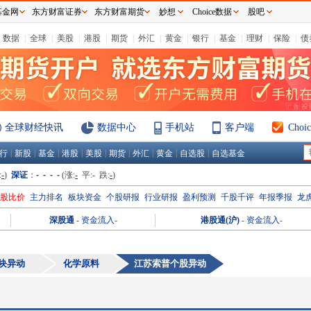
基金网
东方财富证券
东方财富期货
妙想
Choice数据
股吧
数据
|
全球
|
美股
|
港股
|
期货
|
外汇
|
黄金
|
银行
|
基金
|
理财
|
保险
|
债
全球财经快讯
数据中心
手机站
客户端
Cho
|
|
|
|
|
|
|
|
|
行
新股
基金
港股
美股
期货
外汇
黄金
自选股
自选基金
:
-
)
深证
：
- - - -
(涨:
-
平:
-
跌:
-
)
H股比价
主力排名
板块资金
个股研报
行业研报
盈利预测
千股千评
年报季报
龙
深股通
-
资金流入
-
港股通(沪)
-
资金流入
-
块异动
化学原料
江苏索普
个股异动