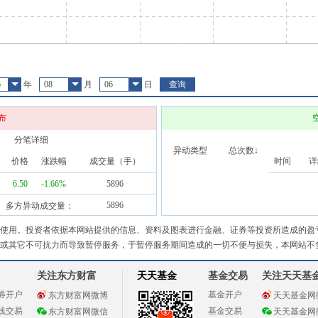
6
年
08
月
06
日
查询
布
分笔详细
异动类型
总次数↓
价格
涨跌幅
成交量（手）
时间
详
6.50
-1.66
%
5896
5896
多方异动成交量：
使用。投资者依据本网站提供的信息、资料及图表进行金融、证券等投资所造成的盈
或其它不可抗力而导致暂停服务，于暂停服务期间造成的一切不便与损失，本网站不
关注东方财富
天天基金
基金交易
关注天天基
券开户
基金开户
东方财富网微博
天天基金网
线交易
基金交易
东方财富网微信
天天基金网