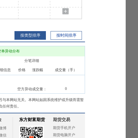
按类型排序
按时间排序
空单异动分布
分笔详细
细信息
价格
涨跌幅
成交量（手）
0
空方异动成交量：
亏与本网站无关。本网站如因系统维护或升级而需暂
负任何责任。
金
东方财富期货
期货交易
期货手机开户
微博
期货电脑开户
微信