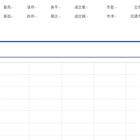
最高:
-
涨停:
-
换手:
-
成交量:
-
市盈:
-
总市
最低:
-
跌停:
-
量比:
-
成交额:
-
市净:
-
流通市