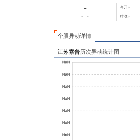
-
今开:
-
-
-
昨收:
-
个股异动详情
江苏索普
历次异动统计图