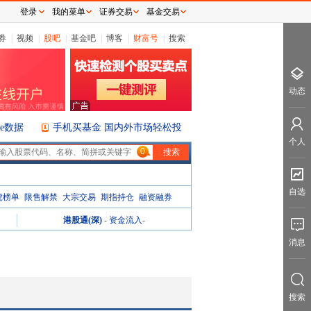
登录
我的菜单
证券交易
基金交易
券
|
视频
|
股吧
|
基金吧
|
博客
|
财富号
|
搜索
动态
ice数据
手机买基金 国内外市场轻松投
个人
0
自选
虎榜单
限售解禁
大宗交易
期指持仓
融资融券
港股通(深)
-
资金流入
-
消息
搜索