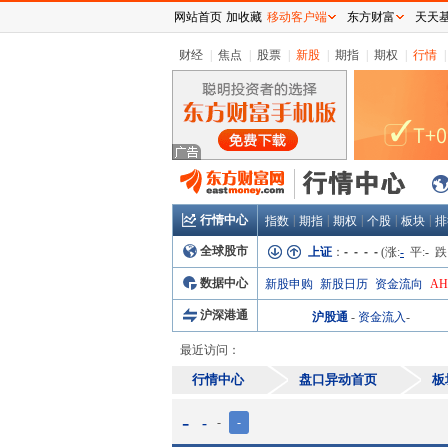
网站首页
加收藏
移动客户端
东方财富
天天
财经
|
焦点
|
股票
|
新股
|
期指
|
期权
|
行情
|
行情中心
|
|
|
|
|
指数
期指
期权
个股
板块
排
全球股市
上证
：
- - - -
(涨:
-
平:
-
跌
数据中心
新股申购
新股日历
资金流向
A
沪深港通
沪股通
-
资金流入
-
最近访问：
行情中心
盘口异动首页
板
-
-
-
-