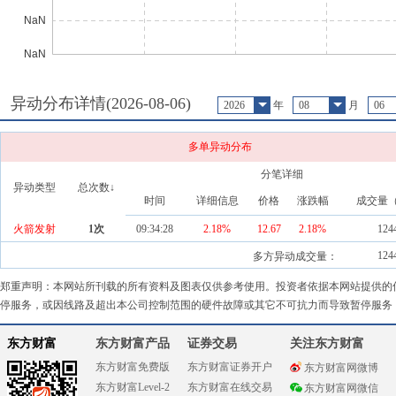
异动分布详情(
2026-08-06
)
2026
年
08
月
06
多单异动分布
分笔详细
异动类型
总次数↓
时间
详细信息
价格
涨跌幅
成交量
火箭发射
1
次
09:34:28
2.18%
12.67
2.18
%
124
124
多方异动成交量：
郑重声明：本网站所刊载的所有资料及图表仅供参考使用。投资者依据本网站提供的
停服务，或因线路及超出本公司控制范围的硬件故障或其它不可抗力而导致暂停服务
东方财富
东方财富产品
证券交易
关注东方财富
东方财富免费版
东方财富证券开户
东方财富网微博
东方财富Level-2
东方财富在线交易
东方财富网微信