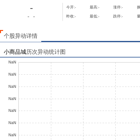
-
今开:
-
最高:
-
涨停:
-
换
-
-
昨收:
-
最低:
-
跌停:
-
量
个股异动详情
小商品城
历次异动统计图