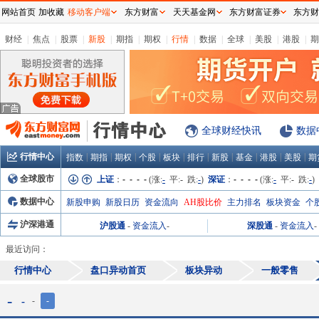
网站首页
加收藏
移动客户端
东方财富
天天基金网
东方财富证券
东方财
财经
|
焦点
|
股票
|
新股
|
期指
|
期权
|
行情
|
数据
|
全球
|
美股
|
港股
|
期
全球财经快讯
数据
行情中心
|
|
|
|
|
|
|
|
|
|
指数
期指
期权
个股
板块
排行
新股
基金
港股
美股
期
全球股市
上证
：
- - - -
(涨:
-
平:
-
跌:
-
)
深证
：
- - - -
(涨:
-
平:
-
跌:
-
)
数据中心
新股申购
新股日历
资金流向
AH股比价
主力排名
板块资金
个
沪深港通
沪股通
-
资金流入
-
深股通
-
资金流入
-
最近访问：
行情中心
盘口异动首页
板块异动
一般零售
-
-
-
-