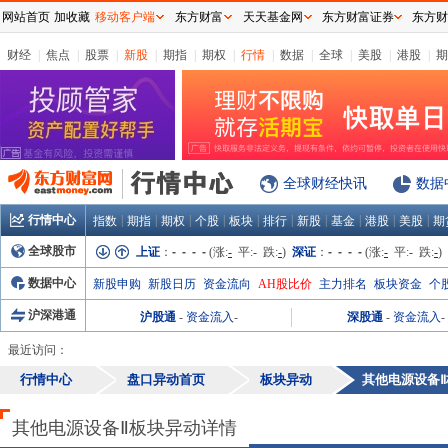
网站首页
加收藏
移动客户端
东方财富
天天基金网
东方财富证券
东方财
财经
|
焦点
|
股票
|
新股
|
期指
|
期权
|
行情
|
数据
|
全球
|
美股
|
港股
|
期
全球财经快讯
数据
行情中心
|
|
|
|
|
|
|
|
|
|
指数
期指
期权
个股
板块
排行
新股
基金
港股
美股
期
全球股市
上证
：
- - - -
(涨:
-
平:
-
跌:
-
)
深证
：
- - - -
(涨:
-
平:
-
跌:
-
)
数据中心
新股申购
新股日历
资金流向
AH股比价
主力排名
板块资金
个
沪深港通
沪股通
-
资金流入
-
深股通
-
资金流入
-
最近访问：
行情中心
盘口异动首页
板块异动
其他电源设备Ⅱ
其他电源设备Ⅱ板块异动详情