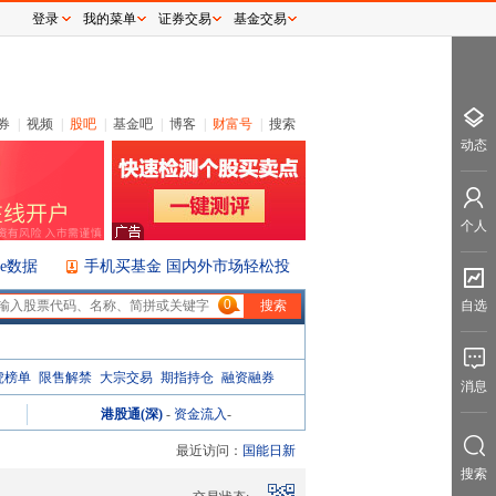
登录
我的菜单
证券交易
基金交易
券
|
视频
|
股吧
|
基金吧
|
博客
|
财富号
|
搜索
动态
个人
ice数据
手机买基金 国内外市场轻松投
0
自选
虎榜单
限售解禁
大宗交易
期指持仓
融资融券
消息
港股通(深)
-
资金流入
-
最近访问：
国能日新
搜索