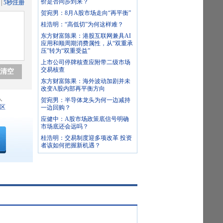
价是否同步到来？
|
5秒注册
贺宛男：8月A股市场走向“再平衡”
桂浩明：“高低切”为何这样难？
东方财富陈果：港股互联网兼具AI
应用和顺周期消费属性，从“双重承
压”转为“双重受益”
上市公司停牌核查应附带二级市场
交易核查
清空
东方财富陈果：海外波动加剧并未
改变A股内部再平衡方向
人
贺宛男：半导体龙头为何一边减持
区
一边回购？
应健中：A股市场政策底信号明确
市场底还会远吗？
桂浩明：交易制度迎多项改革 投资
者该如何把握新机遇？