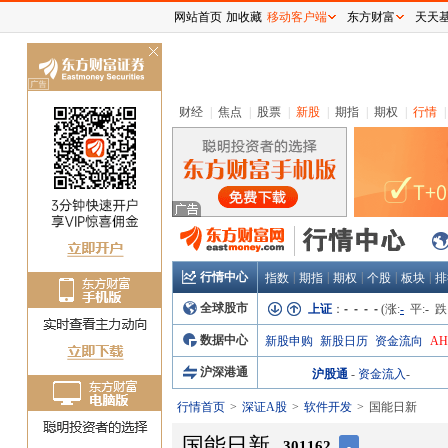
网站首页
加收藏
移动客户端
东方财富
天天
关
闭
财经
|
焦点
|
股票
|
新股
|
期指
|
期权
|
行情
|
行情中心
|
|
|
|
|
指数
期指
期权
个股
板块
排
全球股市
上证
：
- - - -
(涨:
-
平:
-
跌
数据中心
新股申购
新股日历
资金流向
A
沪深港通
沪股通
-
资金流入
-
行情首页
深证A股
软件开发
国能日新
国能日新
301162
-