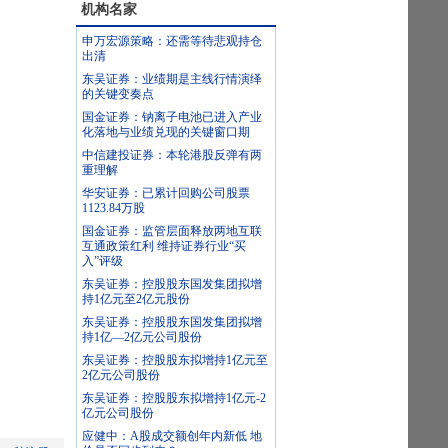
机构名家
申万宏源策略：还需等待悲观持仓
出清
东吴证券：业绩期是主线行情演绎
的关键变奏点
国金证券：钠离子电池已进入产业
化落地与业绩兑现的关键窗口期
中信建投证券：本轮港股反弹有两
重理解
华安证券：已累计回购公司股票
1123.84万股
国金证券：监管层面释放两地互联
互通政策红利 维持证券行业“买
入”评级
东吴证券：控股股东国发集团拟增
持1亿元至2亿元股份
东吴证券：控股股东国发集团拟增
持1亿—2亿元公司股份
东吴证券：控股股东拟增持1亿元至
2亿元公司股份
东吴证券：控股股东拟增持1亿元-2
亿元公司股份
应健中：A股成交额创年内新低 地