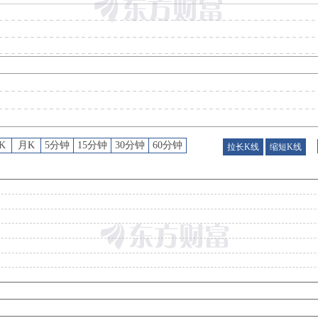
预约披露日
：
2026年半年报预约2026年08月15日披露
股权质押
：
截止2026年08月07日质押总比例12.41%，质押总股数2315.88万股，质押总笔数
股权质押
：
截止2026年07月31日质押总比例12.41%，质押总股数2315.88万股，质押总笔数
公告
：
2026年07月30日发布《国能日新:关于为子公司提供担保的进展公告》
K
月K
5分钟
15分钟
30分钟
60分钟
拉长K线
缩短K线