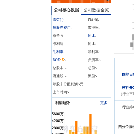
能日新:关于为子公司提供
担保的进展公告》
公司核心数据
公司数据全览
收益(
-
)
:
-
PE(动):
-
每股净资产
:
-
市净率:
-
总营收:
-
同比
:
-
净利润:
-
同比:
-
毛利率
:
-
净利率:
-
ROE
:
-
负债率:
-
总股本:
-
总值:
-
国能日
流通股:
-
流值:
-
每股未分配利润:
-
元
软件开
上市时间:
-
(行业平
利润趋势
更多
行业排
四分位属