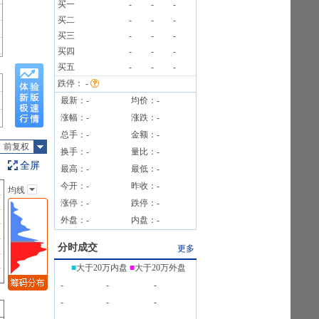
买一
-
-
-
买二
-
-
-
3笔
买三
-
-
-
3笔
买四
-
-
-
买五
-
-
-
跌停：
-
最新：
-
均价：
-
涨幅：
-
涨跌：
-
总手：
-
金额：
-
前复权
换手：
-
量比：
-
全屏
最高：
-
最低：
-
今开：
-
昨收：
-
均线
主图指标
涨停：
-
跌停：
-
无
外盘：
-
内盘：
-
均线
EXPMA
分时成交
更多
SAR
■
大于20万内盘
■
大于20万外盘
BOLL
-
-
-
BBI
-
-
-