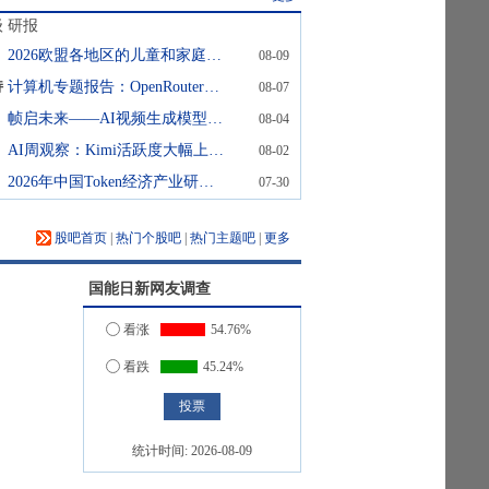
级
研报
2026欧盟各地区的儿童和家庭如何看待人工智能
08-09
持
计算机专题报告：OpenRouter视角下的大模型与AI应用趋势-中国模型加速崛起，应用端入口价值凸显
08-07
帧启未来——AI视频生成模型爆发式增长背后的算力革命与内容范式重构 头豹词条报告系列
08-04
AI周观察：Kimi活跃度大幅上升，6月手机市场增速回暖
08-02
2026年中国Token经济产业研究：Token成为新信息单位，谁将掌握AI时代的产业控制点？
07-30
股吧首页
|
热门个股吧
|
热门主题吧
|
更多
国能日新
网友调查
看涨
54.76%
看跌
45.24%
统计时间:
2026-08-09