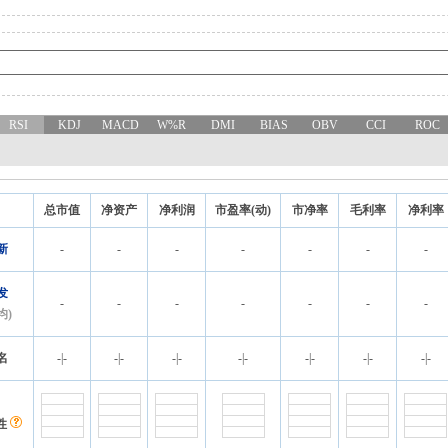
RSI
KDJ
MACD
W%R
DMI
BIAS
OBV
CCI
ROC
总市值
净资产
净利润
市盈率(动)
市净率
毛利率
净利率
新
-
-
-
-
-
-
-
发
-
-
-
-
-
-
-
均)
名
-
|
-
-
|
-
-
|
-
-
|
-
-
|
-
-
|
-
-
|
-
性