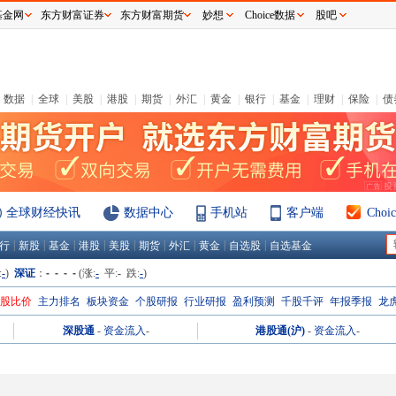
基金网
东方财富证券
东方财富期货
妙想
Choice数据
股吧
数据
|
全球
|
美股
|
港股
|
期货
|
外汇
|
黄金
|
银行
|
基金
|
理财
|
保险
|
债
全球财经快讯
数据中心
手机站
客户端
Cho
|
|
|
|
|
|
|
|
|
行
新股
基金
港股
美股
期货
外汇
黄金
自选股
自选基金
:
-
)
深证
：
- - - -
(涨:
-
平:
-
跌:
-
)
H股比价
主力排名
板块资金
个股研报
行业研报
盈利预测
千股千评
年报季报
龙
深股通
-
资金流入
-
港股通(沪)
-
资金流入
-