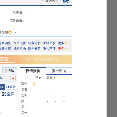
-
交易状态:
-
总市值：
-
流通市值：
-
成交额
：
-
分红融资
资本运作
行业分析
关联个股
更多
最新业绩
机构持仓
限售解禁
重大事项
更多
行情报价
资金流向
3笔
委比：
-
委差：
-
涨停：
-
3笔
图版
极速版
卖五
-
-
-
3笔
全屏
卖四
-
-
-
卖三
-
-
-
3笔
卖二
-
-
-
卖一
-
-
-