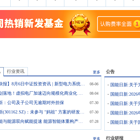
-
-
-
-
-
-
-
讯
行业资讯
公告
更多
【中证快报】8月6日中证投资资讯 | 新型电力系统核心载体虚拟电厂应用加速推进
08-06
国能日新:关于
重磅规划落地！虚拟电厂加速迈向规模化商业化 多股业绩倍增可期(名单)
08-04
国能日新:202
新：公司及子公司无逾期对外担保
07-30
国能日新:关于
国能日新(301162.SZ)：未参与 “妈祖” 方案的研发工作
07-30
国能日新:20
人工智能与能源双向赋能提速 能源智能体重构产业新生态
07-28
行业研报
更多