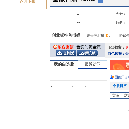
-
今开：
-
-
-
昨收：
-
创业板特色指标
是否注册制
：
-
协议
F10档案：
操
特色数据：
资
我的自选股
最近访问
-
-
-
国能日新
个股日历
-
-
-
盘前
盘
-
-
-
-
-
-
-
-
-