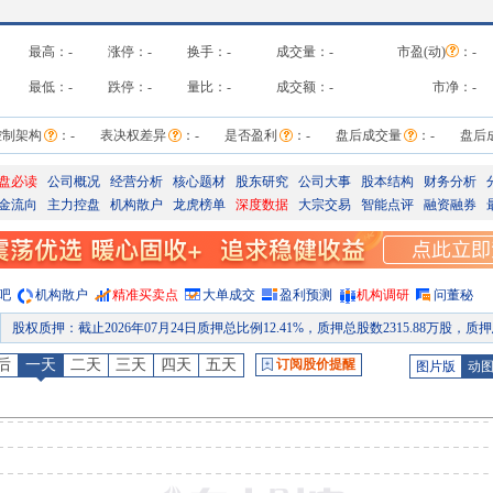
最高：
-
涨停：
-
换手：
-
成交量：
-
市盈(动)
：
-
最低：
-
跌停：
-
量比：
-
成交额：
-
市净：
-
控制架构
：
-
表决权差异
：
-
是否盈利
：
-
盘后成交量
：
-
盘后
盘必读
公司概况
经营分析
核心题材
股东研究
公司大事
股本结构
财务分析
金流向
主力控盘
机构散户
龙虎榜单
深度数据
大宗交易
智能点评
融资融券
吧
机构散户
精准买卖点
大单成交
盈利预测
机构调研
问董秘
股权质押
：
截止2026年07月24日质押总比例12.41%，质押总股数2315.88万股，质押总笔数
股权质押
：
截止2026年07月17日质押总比例12.41%，质押总股数2315.88万股，质押总笔数
后
一天
二天
三天
四天
五天
订阅股价提醒
图片版
动
股权质押
：
截止2026年07月10日质押总比例12.41%，质押总股数2315.88万股，质押总笔数
机构调研
：
2026年07月08日披露公司于2026年07月08日接待32家机构调研
股权质押
：
截止2026年07月03日质押总比例12.41%，质押总股数2315.88万股，质押总笔数
公告
：
2026年07月02日发布《国能日新:关于完成工商变更登记的公告》