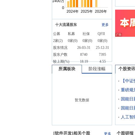
十大流通股东
更多
公募
私募
社保
QFII
2
家(
2
)
0
家(
0
)
0
家(
0
)
0
家(
0
)
股东情况
26-03-31
25-12-31
股东户数
8740
7395
较上期(%)
18.19
4.55
所属板块
阶段涨幅
个股资
国能日
暂无数据
[
软件开发
]相关个股
个股研报
更多