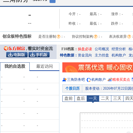
-
今开：
-
最高：
-
涨停：
-
-
-
昨收：
-
最低：
-
跌停：
-
创业板特色指标
是否注册制
：
-
协议控制架构
：
-
表决权差异
F10档案：
操盘必读
公司概况
经营分析
核
特色数据：
资金流向
主力控盘
机构散户
龙
我的自选股
最近访问
-
-
-
三角防务
吧
机构散户
精准买卖点
个股日历
股本变动
：
2026年07月22
-
-
-
股东增减持日
：
2026年07月22日公布2
盘前
盘后
一天
二天
三天
四
-
-
-
公告
：
2026年07月22日发布《三角
股权质押
：
截止2026年07月17
-
-
-
公告
：
2026年07月15日发布《三角防
-
-
-
委托理财
：
2026年07月15日公布上市公司于202