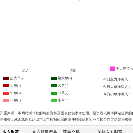
主力净流
流入
流出
超大单(
-
)
超大单(
-
)
今日主力净流入：
大单(
-
)
大单(
-
)
今日大单净流入：
中单(
-
)
中单(
-
)
今日小单净流入：
小单(
-
)
小单(
-
)
郑重声明：本网站所刊载的所有资料及图表仅供参考使用。投资者依据本网站提供的
停服务，或因线路及超出本公司控制范围的硬件故障或其它不可抗力而导致暂停服务
东方财富
东方财富产品
证券交易
关注东方财富