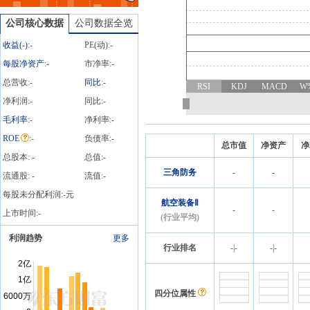
总比例8.18%，质押总股数
4477.00万股，质押总笔数
公司核心数据
公司数据全览
10笔
收益(
-
)
:
-
PE(动):
-
每股净资产
:
-
市净率:
-
总营收:
-
同比
:
-
RSI
KDJ
MACD
W
净利润:
-
同比:
-
毛利率
:
-
净利率:
-
ROE
:
-
负债率:
-
总市值
净资产
净
总股本:
-
总值:
-
三角防务
-
-
流通股:
-
流值:
-
每股未分配利润:
-
元
航空装备Ⅱ
-
-
上市时间:
-
(行业平均)
利润趋势
更多
行业排名
-
|
-
-
|
-
四分位属性