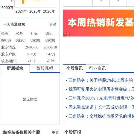
-
-
十大流通股东
更多
公募
私募
社保
QFII
0
家(
0
)
0
家(
0
)
0
家(
0
)
0
家(
0
)
股东情况
26-06-30
26-06-18
股东户数
5.36万
5.42万
较上期(%)
-1.12
-2.76
所属板块
阶段涨幅
个股资讯
行业资讯
暂无数据
[
航空装备Ⅱ
]相关个股
个股研报
更多