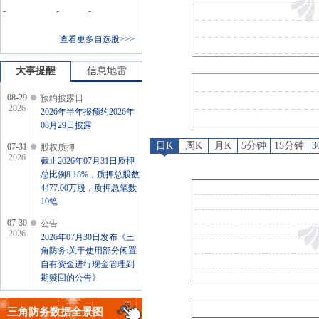
预约披露日
：
2026年半年报预约
-
-
-
股权质押
：
截止2026年07月31
查看更多自选股>>>
公告
：
2026年07月30日发布
股权质押
：
截止2026年07月24
大事提醒
信息地雷
08-29
预约披露日
2026
2026年半年报预约2026年
08月29日披露
日K
周K
月K
5分钟
15分钟
07-31
股权质押
2026
截止2026年07月31日质押
总比例8.18%，质押总股数
4477.00万股，质押总笔数
10笔
07-30
公告
2026
2026年07月30日发布《三
角防务:关于使用部分闲置
自有资金进行现金管理到
期赎回的公告》
07-24
股权质押
2026
三角防务
数据全景图
截止2026年07月24日质押