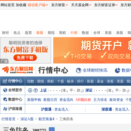
网站首页
加收藏
移动客户端
东方财富
天天基金网
东方财富证券
东方财
财经
|
焦点
|
股票
|
新股
|
期指
|
期权
|
行情
|
数据
|
全球
|
美股
|
港股
|
期
全球财经快讯
数据
行情中心
|
|
|
|
|
|
|
|
|
|
指数
期指
期权
个股
板块
排行
新股
基金
港股
美股
期
全球股市
上证
：
- - - -
(涨:
-
平:
-
跌:
-
)
深证
：
- - - -
(涨:
-
平:
-
跌:
-
)
数据中心
新股申购
新股日历
资金流向
AH股比价
主力排名
板块资金
个
沪深港通
沪股通
-
资金流入
-
深股通
-
资金流入
-
行情首页
深证A股
航空装备Ⅱ
三角防务
三角防务
300775
-