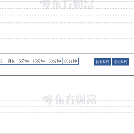
股东大会
：
于2026-08-12召开2026年第一次临时股东大会
公告
：
2026年08月06日发布《宁德时代:H股公告(截至2026年7月31日止股份发行人的证券变动月报
大宗交易
：
2026年08月06日共有2笔大宗交易信息，总成交量121万股，总成交额46923.58
研报
：
2026年08月06日发布《公司动态研究：电船拓展应用空间，回购及分红增强信心》
K
月K
5分钟
15分钟
30分钟
60分钟
拉长K线
缩短K线