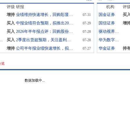
评级
研报
机构
评
增持
业绩维持快速增长，回购彰显发展信心
国金证券
买
07-31
买入
中报业绩符合预期，拟推出200-400亿元回购计划
国信证券
增
07-29
买入
2026年半年报点评：回购股份夯实信心，业绩持续增长，符合预期
驱动视界(北京)技术
07-28
银国际证券
买入
2季度出货超预期，关注盈利修复节奏及供需变化；维持买入
华为数字能源技术
07-28
增持
公司半年报业绩快速增长，拟回购A股股份，建议“买进”
华金证券
持
07-27
全览