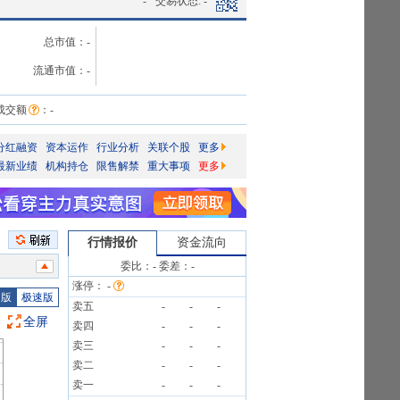
-
交易状态:
-
总市值：
-
流通市值：
-
成交额
：
-
分红融资
资本运作
行业分析
关联个股
更多
最新业绩
机构持仓
限售解禁
重大事项
更多
行情报价
资金流向
委比：
-
委差：
-
涨停：
-
)[正式]
图版
极速版
卖五
-
-
-
全屏
卖四
-
-
-
卖三
-
-
-
6笔
卖二
-
-
-
告》
卖一
-
-
-