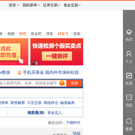
登录
我的菜单
证券交易
基金交易
券
|
视频
|
股吧
|
基金吧
|
博客
|
财富号
|
搜索
动态
个人
ice数据
手机买基金 国内外市场轻松投
0
自选
虎榜单
限售解禁
大宗交易
期指持仓
融资融券
消息
港股通(深)
-
资金流入
-
最近访问：
宁德时代
搜索