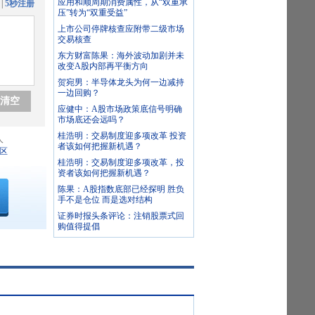
应用和顺周期消费属性，从“双重承
|
5秒注册
压”转为“双重受益”
上市公司停牌核查应附带二级市场
交易核查
东方财富陈果：海外波动加剧并未
改变A股内部再平衡方向
贺宛男：半导体龙头为何一边减持
一边回购？
清空
应健中：A股市场政策底信号明确
市场底还会远吗？
桂浩明：交易制度迎多项改革 投资
人
者该如何把握新机遇？
区
桂浩明：交易制度迎多项改革，投
资者该如何把握新机遇？
陈果：A股指数底部已经探明 胜负
手不是仓位 而是选对结构
证券时报头条评论：注销股票式回
购值得提倡