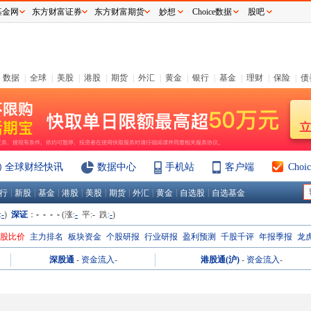
基金网
东方财富证券
东方财富期货
妙想
Choice数据
股吧
数据
|
全球
|
美股
|
港股
|
期货
|
外汇
|
黄金
|
银行
|
基金
|
理财
|
保险
|
债
全球财经快讯
数据中心
手机站
客户端
Cho
|
|
|
|
|
|
|
|
|
行
新股
基金
港股
美股
期货
外汇
黄金
自选股
自选基金
:
-
)
深证
：
- - - -
(涨:
-
平:
-
跌:
-
)
H股比价
主力排名
板块资金
个股研报
行业研报
盈利预测
千股千评
年报季报
龙
深股通
-
资金流入
-
港股通(沪)
-
资金流入
-