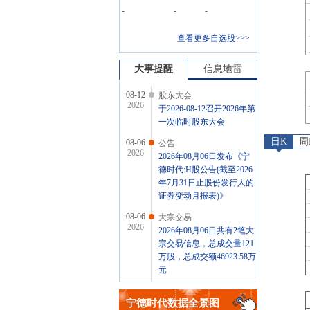
-
-
-
查看更多自选股>>>
大事提醒
信息地雷
08-12
股东大会
2026
于2026-08-12召开2026年第
一次临时股东大会
日K
周
08-06
公告
2026
2026年08月06日发布《宁
德时代:H股公告(截至2026
年7月31日止股份发行人的
证券变动月报表)》
08-06
大宗交易
2026
2026年08月06日共有2笔大
宗交易信息，总成交量121
万股，总成交额46923.58万
元
08-06
研报
2026
宁德时代
数据全景图
2026年08月06日发布《公