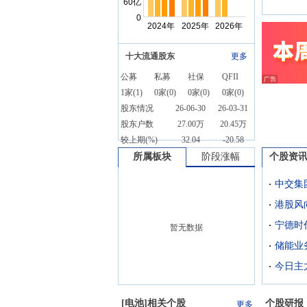
十大流通股东
更多
公募
私募
社保
QFII
1
家(
1
)
0
家(
0
)
0
家(
0
)
0
家(
0
)
股东情况
26-06-30
26-03-31
股东户数
27.00万
20.45万
较上期(%)
32.04
-20.58
所属板块
阶段涨幅
个股资
暂无数据
[
电池
]相关个股
个股研报
更多