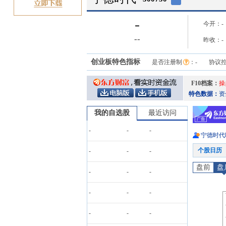
-
今开：
-
-
-
昨收：
-
创业板特色指标
是否注册制
：
-
协议
F10档案：
操
特色数据：
资
我的自选股
最近访问
-
-
-
宁德时代
个股日历
-
-
-
盘前
盘
-
-
-
-
-
-
-
-
-