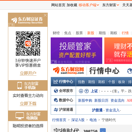
网站首页
加收藏
移动客户端
东方财富
天天
关
闭
财经
|
焦点
|
股票
|
新股
|
期指
|
期权
|
行情
|
行情中心
|
|
|
|
|
指数
期指
期权
个股
板块
排
全球股市
上证
：
- - - -
(涨:
-
平:
-
跌
数据中心
新股申购
新股日历
资金流向
A
沪深港通
沪股通
-
资金流入
-
行情首页
深证A股
电池
宁德时代
宁德时代
300750
-