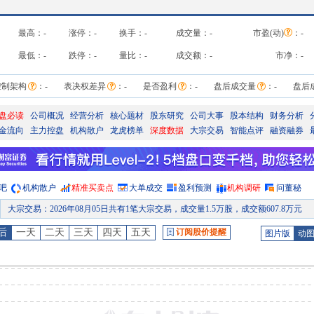
最高：
-
涨停：
-
换手：
-
成交量：
-
市盈(动)
：
-
最低：
-
跌停：
-
量比：
-
成交额：
-
市净：
-
控制架构
：
-
表决权差异
：
-
是否盈利
：
-
盘后成交量
：
-
盘后
盘必读
公司概况
经营分析
核心题材
股东研究
公司大事
股本结构
财务分析
金流向
主力控盘
机构散户
龙虎榜单
深度数据
大宗交易
智能点评
融资融券
吧
机构散户
精准买卖点
大单成交
盈利预测
机构调研
问董秘
大宗交易
：
2026年08月05日共有1笔大宗交易，成交量1.5万股，成交额607.8万元
分红
：
2026年08月04日公布2026年年报分红，股权登记日：2026年08月07日；除权除息日：2026年08月10日；分配方案：10派14.11元(含税,扣税后12.699元
后
一天
二天
三天
四天
五天
订阅股价提醒
图片版
动
公告
：
2026年08月04日发布《宁德时代:2026年中期分红A股实施公告》
大宗交易
：
2026年07月31日共有1笔大宗交易，成交量1万股，成交额395.3万元
股权质押
：
截止2026年07月31日质押总比例0.48%，质押总股数2102.00万股，质押总笔数
公告
：
2026年07月30日发布《宁德时代:关于回购股份事项前十名股东和前十名无限售条件股东持股情况的公