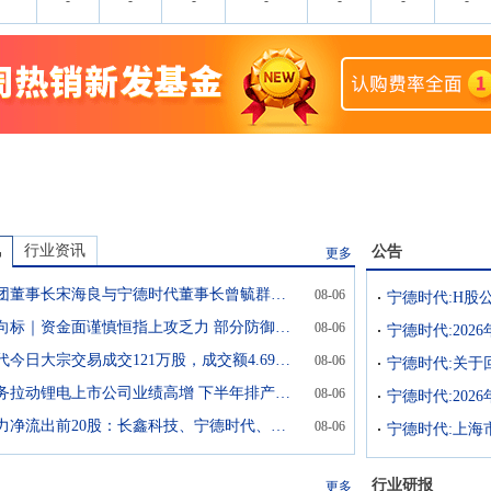
-
-
-
-
-
-
-
讯
行业资讯
公告
更多
中交集团董事长宋海良与宁德时代董事长曾毓群举行会谈
08-06
港股风向标｜资金面谨慎恒指上攻乏力 部分防御资产再度走高
08-06
宁德时代:20
宁德时代今日大宗交易成交121万股，成交额4.69亿元
08-06
储能业务拉动锂电上市公司业绩高增 下半年排产回暖
08-06
宁德时代:202
今日主力净流出前20股：长鑫科技、宁德时代、风华高科位列前三
08-06
行业研报
更多