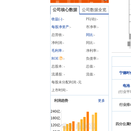
司动态研究：电船拓展应
用空间，回购及分红增强
公司核心数据
公司数据全览
信心》研报
收益(
-
)
:
-
PE(动):
-
每股净资产
:
-
市净率:
-
总营收:
-
同比
:
-
净利润:
-
同比:
-
毛利率
:
-
净利率:
-
ROE
:
-
负债率:
-
总股本:
-
总值:
-
宁德时
流通股:
-
流值:
-
每股未分配利润:
-
元
电池
上市时间:
-
(行业平
利润趋势
更多
行业排
四分位属