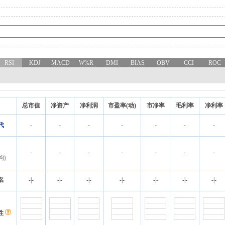
RSI
KDJ
MACD
W%R
DMI
BIAS
OBV
CCI
ROC
总市值
净资产
净利润
市盈率(动)
市净率
毛利率
净利率
代
-
-
-
-
-
-
-
-
-
-
-
-
-
-
均)
名
-
|
-
-
|
-
-
|
-
-
|
-
-
|
-
-
|
-
-
|
-
性