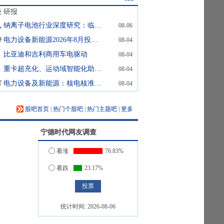
级
研报
入
钠离子电池行业深度研究：临产业化拐点，启新能源宏图
08-06
持
电力设备新能源2026年8月投资策略：国内风电需求逐步复苏，电网投资确定性凸显
08-04
比亚迪和吉利商用车电驱动
08-04
重卡超充化、运动域智能化助力电动汽车产业高质量发展
08-04
有
电力设备及新能源：核电核准常态化推进，产业链景气持续回升
08-04
股吧首页
|
热门个股吧
|
热门主题吧
|
更多
宁德时代
网友调查
看涨
76.83%
看跌
23.17%
统计时间:
2026-08-06