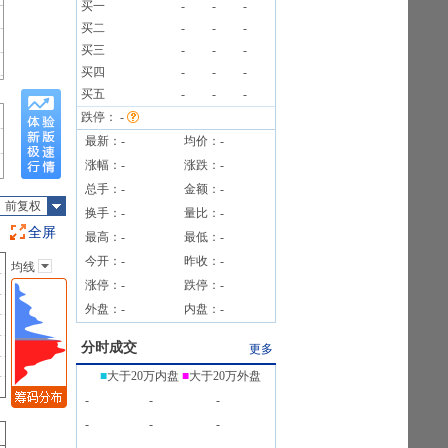
买一
-
-
-
买二
-
-
-
表)》
买三
-
-
-
万元
买四
-
-
-
研报
买五
-
-
-
跌停：
-
最新：
-
均价：
-
涨幅：
-
涨跌：
-
总手：
-
金额：
-
前复权
换手：
-
量比：
-
全屏
最高：
-
最低：
-
今开：
-
昨收：
-
均线
主图指标
涨停：
-
跌停：
-
无
外盘：
-
内盘：
-
均线
EXPMA
分时成交
更多
SAR
■
大于20万内盘
■
大于20万外盘
BOLL
-
-
-
BBI
-
-
-