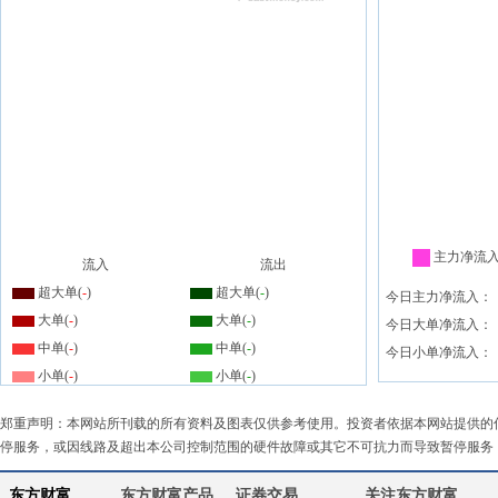
主力净流
流入
流出
超大单(
-
)
超大单(
-
)
今日主力净流入：
大单(
-
)
大单(
-
)
今日大单净流入：
中单(
-
)
中单(
-
)
今日小单净流入：
小单(
-
)
小单(
-
)
郑重声明：本网站所刊载的所有资料及图表仅供参考使用。投资者依据本网站提供的
停服务，或因线路及超出本公司控制范围的硬件故障或其它不可抗力而导致暂停服务
东方财富
东方财富产品
证券交易
关注东方财富