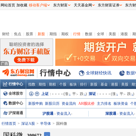
网站首页
加收藏
移动客户端
东方财富
天天基金网
东方财富证券
东方财
财经
|
焦点
|
股票
|
新股
|
期指
|
期权
|
行情
|
数据
|
全球
|
美股
|
港股
|
期
全球财经快讯
数据
行情中心
|
|
|
|
|
|
|
|
|
|
指数
期指
期权
个股
板块
排行
新股
基金
港股
美股
期
全球股市
上证
：
- - - -
(涨:
-
平:
-
跌:
-
)
深证
：
- - - -
(涨:
-
平:
-
跌:
-
)
数据中心
新股申购
新股日历
资金流向
AH股比价
主力排名
板块资金
个
沪深港通
沪股通
-
资金流入
-
深股通
-
资金流入
-
行情首页
深证A股
半导体
国科微
国科微
300672
-