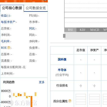
681.70万股，质押总笔数4
笔
公司核心数据
公司数据全览
收益(
-
)
:
-
PE(动):
-
每股净资产
:
-
市净率:
-
总营收:
-
同比
:
-
RSI
KDJ
MACD
W
净利润:
-
同比:
-
毛利率
:
-
净利率:
-
ROE
:
-
负债率:
-
总市值
净资产
净
总股本:
-
总值:
-
国科微
-
-
流通股:
-
流值:
-
每股未分配利润:
-
元
半导体
-
-
上市时间:
-
(行业平均)
利润趋势
更多
行业排名
-
|
-
-
|
-
四分位属性