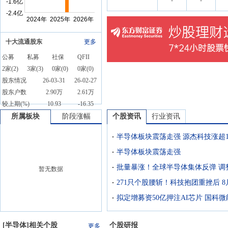
-
-
十大流通股东
更多
公募
私募
社保
QFII
2
家(
2
)
3
家(
3
)
0
家(
0
)
0
家(
0
)
股东情况
26-03-31
26-02-27
股东户数
2.90万
2.61万
较上期(%)
10.93
-16.35
所属板块
阶段涨幅
个股资讯
行业资讯
半导体板块震荡走强 源杰科技涨超1
半导体板块震荡走强
批量暴涨！全球半导体集体反弹 调
暂无数据
[
半导体
]相关个股
个股研报
更多