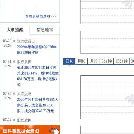
股权质押
：
截止2026年07月3
-
-
-
大宗交易
：
2026年07月30日
查看更多自选股>>>
股权质押
：
截止2026年07月2
公告
：
2026年07月23日发
大事提醒
信息地雷
08-29
预约披露日
2026
2026年半年报预约2026年
08月29日披露
日K
周K
月K
5分钟
15分钟
07-31
股权质押
2026
截止2026年07月31日质押
总比例3.14%，质押总股数
681.70万股，质押总笔数4
笔
07-30
大宗交易
2026
2026年07月30日共有1笔大
宗交易，成交量30.75万
股，成交额3748.73万元
07-24
股权质押
2026
截止2026年07月24日质押
国科微
数据全景图
总比例3.14%，质押总股数