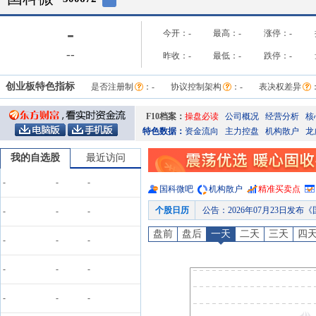
-
今开：
-
最高：
-
涨停：
-
-
-
昨收：
-
最低：
-
跌停：
-
创业板特色指标
是否注册制
：
-
协议控制架构
：
-
表决权差异
F10档案：
操盘必读
公司概况
经营分析
核
特色数据：
资金流向
主力控盘
机构散户
龙
我的自选股
最近访问
-
-
-
国科微
吧
机构散户
精准买卖点
公告
：
2026年07月23日发
个股日历
股权质押
：
截止2026年07月1
-
-
-
公告
：
2026年07月17日发布《国科
盘前
盘后
一天
二天
三天
四
-
-
-
公告
：
2026年07月10日发
股权质押
：
湖南国科控股有限公司自2026-07-09起质
-
-
-
股权质押
：
截止2026年07月1
-
-
-
预约披露日
：
2026年半年报预约