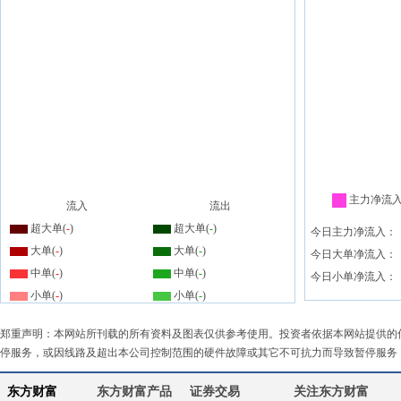
主力净流
流入
流出
超大单(
-
)
超大单(
-
)
今日主力净流入：
大单(
-
)
大单(
-
)
今日大单净流入：
中单(
-
)
中单(
-
)
今日小单净流入：
小单(
-
)
小单(
-
)
郑重声明：本网站所刊载的所有资料及图表仅供参考使用。投资者依据本网站提供的
停服务，或因线路及超出本公司控制范围的硬件故障或其它不可抗力而导致暂停服务
东方财富
东方财富产品
证券交易
关注东方财富