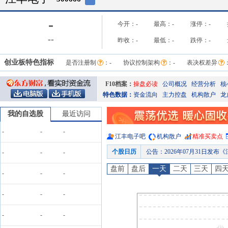
-
今开：
-
最高：
-
涨停：
-
-
-
昨收：
-
最低：
-
跌停：
-
创业板特色指标
是否注册制
：
-
协议控制架构
：
-
表决权差异
F10档案：
操盘必读
公司概况
经营分析
核
特色数据：
资金流向
主力控盘
机构散户
龙
我的自选股
最近访问
-
-
-
江丰电子
吧
机构散户
精准买卖点
个股日历
公告
：
2026年07月31日发
-
-
-
股权质押
：
截止2026年07月31
盘前
盘后
一天
二天
三天
四
-
-
-
并购重组
：
为了整合平板显示靶材业务,实现产业资源优化配置及技术与市场协同升级,打造全球领先的平板显示靶材专业运营主体,宁波江丰电子材料股份有限公司参股公司北京丰科晶晟电子材料有限公司拟以增资扩股形式引入员工持股平台北京丰科同创信息咨询服务中
股东户数
：
2026年07月30日公
-
-
-
股权质押
：
截止2026年07月24
-
-
-
股东户数
：
2026年07月17日公