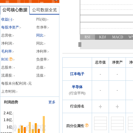
限公司(以下简称“公司”)于
2026年8月4日与芯联私募
公司核心数据
公司数据全览
基金管理(杭州)合伙企业
收益(
-
)
:
-
PE(动):
-
(有限合伙)(以下简称“芯联
私募基金”)、芯联股权投资
每股净资产
:
-
市净率:
-
(杭州)有限公司(以下简
总营收:
-
同比
:
-
RSI
KDJ
MACD
W
称“芯联股权投资”)、上海
申和投资有限公司(以下简
净利润:
-
同比:
-
称“上海申和”)共同发起设
毛利率
:
-
净利率:
-
立上海芯联启辰二期私募
ROE
:
-
负债率:
-
投资基金合伙企业(有限合
总市值
净资产
净
伙)(以下简称“芯联启辰二
总股本:
-
总值:
-
期基金”、“合伙企业”或“基
江丰电子
-
-
流通股:
-
流值:
-
金”)。芯联启辰二期基金认
缴出资总额为人民币78,100
每股未分配利润:
-
元
半导体
万元,公司拟作为有限合伙
-
-
上市时间:
-
(行业平均)
人以自有资金认缴出资人
民币5,000万元,占合伙企业
利润趋势
更多
认缴出资总额的6.40%。
行业排名
-
|
-
-
|
-
四分位属性