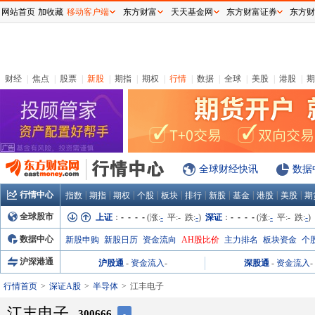
网站首页
加收藏
移动客户端
东方财富
天天基金网
东方财富证券
东方财
财经
|
焦点
|
股票
|
新股
|
期指
|
期权
|
行情
|
数据
|
全球
|
美股
|
港股
|
期
全球财经快讯
数据
行情中心
|
|
|
|
|
|
|
|
|
|
指数
期指
期权
个股
板块
排行
新股
基金
港股
美股
期
全球股市
上证
：
- - - -
(涨:
-
平:
-
跌:
-
)
深证
：
- - - -
(涨:
-
平:
-
跌:
-
)
数据中心
新股申购
新股日历
资金流向
AH股比价
主力排名
板块资金
个
沪深港通
沪股通
-
资金流入
-
深股通
-
资金流入
-
行情首页
深证A股
半导体
江丰电子
江丰电子
300666
-