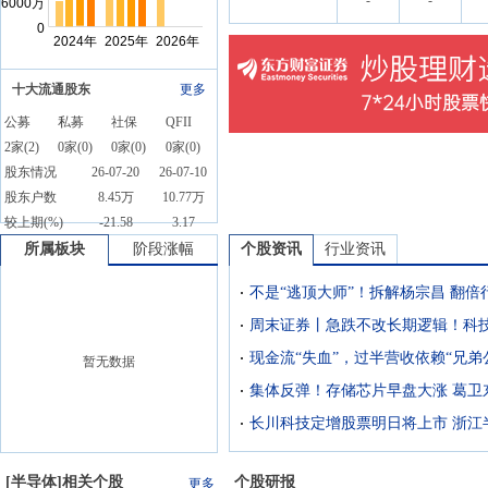
-
-
十大流通股东
更多
公募
私募
社保
QFII
2
家(
2
)
0
家(
0
)
0
家(
0
)
0
家(
0
)
股东情况
26-07-20
26-07-10
股东户数
8.45万
10.77万
较上期(%)
-21.58
3.17
所属板块
阶段涨幅
个股资讯
行业资讯
暂无数据
集体反弹！存储芯片早盘大涨 葛卫
[
半导体
]相关个股
个股研报
更多