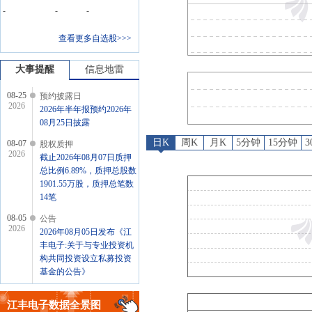
预约披露日
：
2026年半年报预约
-
-
-
股权质押
：
截止2026年08月07
查看更多自选股>>>
公告
：
2026年08月05日发布
并购重组
：
宁波江丰电子材料股份有限公司(以下简称“公司”)于2026年8月4日与芯联私募基金管理(杭州)合伙企业(有限合伙)(以下简称“芯联私
大事提醒
信息地雷
08-25
预约披露日
2026
2026年半年报预约2026年
08月25日披露
日K
周K
月K
5分钟
15分钟
08-07
股权质押
2026
截止2026年08月07日质押
总比例6.89%，质押总股数
1901.55万股，质押总笔数
14笔
08-05
公告
2026
2026年08月05日发布《江
丰电子:关于与专业投资机
构共同投资设立私募投资
基金的公告》
08-05
并购重组
2026
江丰电子
数据全景图
宁波江丰电子材料股份有