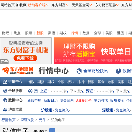
网站首页
加收藏
移动客户端
东方财富
天天基金网
东方财富证券
东方财
财经
|
焦点
|
股票
|
新股
|
期指
|
期权
|
行情
|
数据
|
全球
|
美股
|
港股
|
期
全球财经快讯
数据
行情中心
|
|
|
|
|
|
|
|
|
|
指数
期指
期权
个股
板块
排行
新股
基金
港股
美股
期
全球股市
上证
：
- - - -
(涨:
-
平:
-
跌:
-
)
深证
：
- - - -
(涨:
-
平:
-
跌:
-
)
数据中心
新股申购
新股日历
资金流向
AH股比价
主力排名
板块资金
个
沪深港通
沪股通
-
资金流入
-
深股通
-
资金流入
-
行情首页
深证A股
元件
弘信电子
弘信电子
300657
-