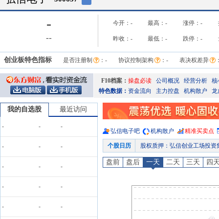
-
今开：
-
最高：
-
涨停：
-
-
-
昨收：
-
最低：
-
跌停：
-
创业板特色指标
是否注册制
：
-
协议控制架构
：
-
表决权差异
F10档案：
操盘必读
公司概况
经营分析
核
特色数据：
资金流向
主力控盘
机构散户
龙
我的自选股
最近访问
-
-
-
弘信电子
吧
机构散户
精准买卖点
个股日历
股权质押
：
弘信创业工场投资集团股份有限公司自2026-01
-
-
-
股权质押
：
截止2026年07月3
盘前
盘后
一天
二天
三天
四
-
-
-
公告
：
2026年07月30日
股权质押
：
截止2026年07月2
-
-
-
股权质押
：
弘信创业工场投资集团股份有限公司于2026-
-
-
-
公告
：
2026年07月23日