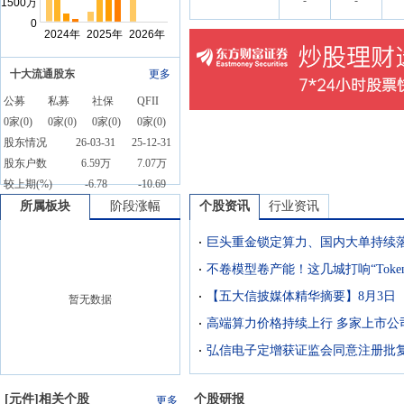
-
-
十大流通股东
更多
公募
私募
社保
QFII
0
家(
0
)
0
家(
0
)
0
家(
0
)
0
家(
0
)
股东情况
26-03-31
25-12-31
股东户数
6.59万
7.07万
较上期(%)
-6.78
-10.69
所属板块
阶段涨幅
个股资讯
行业资讯
不卷模型卷产能！这几城打响“Toke
【五大信披媒体精华摘要】8月3日
暂无数据
弘信电子定增获证监会同意注册批
[
元件
]相关个股
个股研报
更多