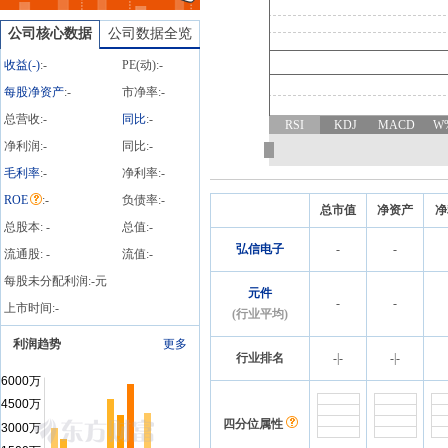
2026
2026年08月01日发布《弘
信电子:关于向特定对象发
公司核心数据
公司数据全览
行股票申请获得中国证监
收益(
-
)
:
-
PE(动):
-
会同意注册批复的公告》
等3条公告
每股净资产
:
-
市净率:
-
总营收:
-
同比
:
-
RSI
KDJ
MACD
W
净利润:
-
同比:
-
毛利率
:
-
净利率:
-
ROE
:
-
负债率:
-
总市值
净资产
净
总股本:
-
总值:
-
弘信电子
-
-
流通股:
-
流值:
-
每股未分配利润:
-
元
元件
-
-
上市时间:
-
(行业平均)
利润趋势
更多
行业排名
-
|
-
-
|
-
四分位属性