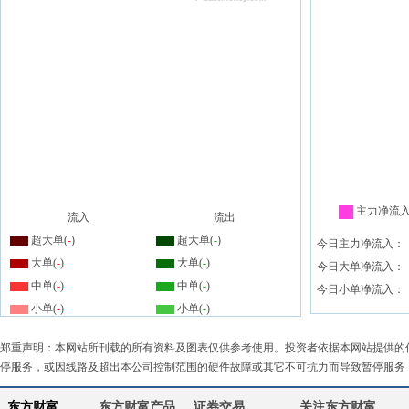
主力净流
流入
流出
超大单(
-
)
超大单(
-
)
今日主力净流入：
大单(
-
)
大单(
-
)
今日大单净流入：
中单(
-
)
中单(
-
)
今日小单净流入：
小单(
-
)
小单(
-
)
郑重声明：本网站所刊载的所有资料及图表仅供参考使用。投资者依据本网站提供的
停服务，或因线路及超出本公司控制范围的硬件故障或其它不可抗力而导致暂停服务
东方财富
东方财富产品
证券交易
关注东方财富