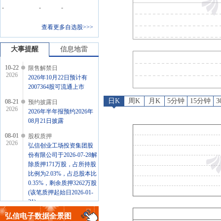
限售解禁日
：
2026年10月22
-
-
-
预约披露日
：
2026年半年报预约
查看更多自选股>>>
股权质押
：
弘信创业工场投资集团股份有限公司于2026-
公告
：
2026年08月01日发布《弘信
大事提醒
信息地雷
10-22
限售解禁日
2026
2026年10月22日预计有
2007364股可流通上市
日K
周K
月K
5分钟
15分钟
08-21
预约披露日
2026
2026年半年报预约2026年
08月21日披露
08-01
股权质押
2026
弘信创业工场投资集团股
份有限公司于2026-07-28解
除质押171万股，占所持股
比例为2.03%，占总股本比
0.35%，剩余质押3262万股
(该笔质押起始日2026-01-
21)
弘信电子
数据全景图
08-01
公告