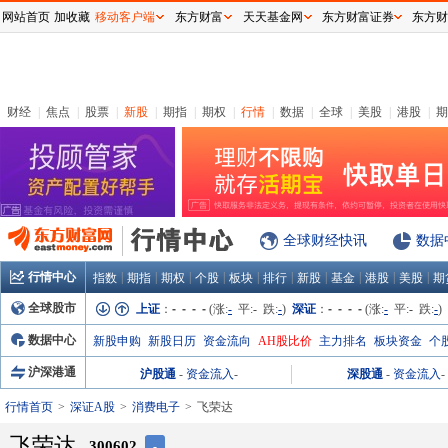
网站首页
加收藏
移动客户端
东方财富
天天基金网
东方财富证券
东方财
财经
|
焦点
|
股票
|
新股
|
期指
|
期权
|
行情
|
数据
|
全球
|
美股
|
港股
|
期
全球财经快讯
数据
行情中心
|
|
|
|
|
|
|
|
|
|
指数
期指
期权
个股
板块
排行
新股
基金
港股
美股
期
全球股市
上证
：
- - - -
(涨:
-
平:
-
跌:
-
)
深证
：
- - - -
(涨:
-
平:
-
跌:
-
)
数据中心
新股申购
新股日历
资金流向
AH股比价
主力排名
板块资金
个
沪深港通
沪股通
-
资金流入
-
深股通
-
资金流入
-
行情首页
深证A股
消费电子
飞荣达
飞荣达
300602
-