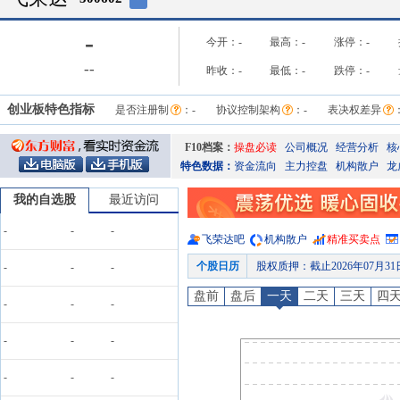
-
今开：
-
最高：
-
涨停：
-
-
-
昨收：
-
最低：
-
跌停：
-
创业板特色指标
是否注册制
：
-
协议控制架构
：
-
表决权差异
F10档案：
操盘必读
公司概况
经营分析
核
特色数据：
资金流向
主力控盘
机构散户
龙
我的自选股
最近访问
-
-
-
飞荣达
吧
机构散户
精准买卖点
个股日历
股权质押
：
截止2026年07月3
-
-
-
股权质押
：
截止2026年07月2
盘前
盘后
一天
二天
三天
四
-
-
-
股东户数
：
2026年07月20日
股权质押
：
截止2026年07月1
-
-
-
公告
：
2026年07月13日发布
-
-
-
业绩预告
：
2026年07月13日预告