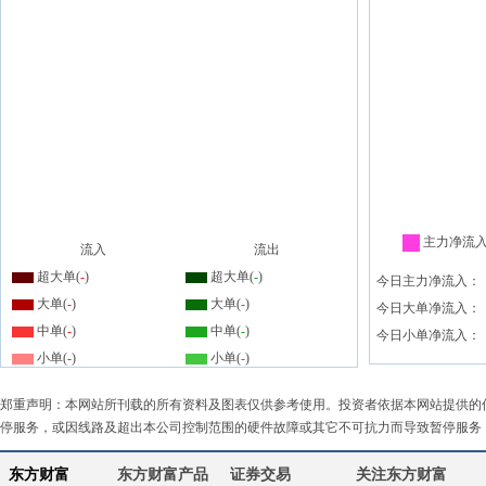
主力净流
流入
流出
超大单(
-
)
超大单(
-
)
今日主力净流入：
大单(
-
)
大单(
-
)
今日大单净流入：
中单(
-
)
中单(
-
)
今日小单净流入：
小单(
-
)
小单(
-
)
郑重声明：本网站所刊载的所有资料及图表仅供参考使用。投资者依据本网站提供的
停服务，或因线路及超出本公司控制范围的硬件故障或其它不可抗力而导致暂停服务
东方财富
东方财富产品
证券交易
关注东方财富