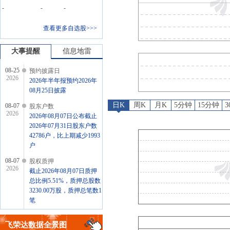
预约披露日
：
2026年半年报预约
-
-
-
股东户数
：
2026年08月07日
查看更多自选股>>>
股权质押
：
截止2026年08月0
公告
：
2026年07月31日发布
大事提醒
信息地雷
08-25
预约披露日
2026
2026年半年报预约2026年
08月25日披露
日K
周K
月K
5分钟
15分钟
08-07
股东户数
2026
2026年08月07日公布截止
2026年07月31日股东户数
42786户，比上期减少1993
户
08-07
股权质押
2026
截止2026年08月07日质押
总比例5.51%，质押总股数
3230.00万股，质押总笔数1
笔
07-31
公告
2026
飞荣达
数据全景图
2026年07月31日发布《飞