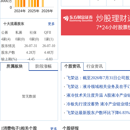
-
-
十大流通股东
更多
公募
私募
社保
QFII
4
家(
4
)
0
家(
0
)
0
家(
0
)
1
家(
1
)
股东情况
26-07-31
26-07-10
股东户数
4.28万
4.48万
较上期(%)
-4.45
-6.83
所属板块
阶段涨幅
个股资讯
行业资讯
暂无数据
冷板先行浸没蓄势 液冷产业链业绩
飞荣达最新股东户数环比下降6.83%
[
消费电子
]相关个股
个股研报
更多