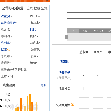
荣达:关于提前归还部分暂
时补充流动资金的闲置募
公司核心数据
公司数据全览
集资金的公告》
收益(
-
)
:
-
PE(动):
-
每股净资产
:
-
市净率:
-
总营收:
-
同比
:
-
RSI
KDJ
MACD
W
净利润:
-
同比:
-
毛利率
:
-
净利率:
-
ROE
:
-
负债率:
-
总市值
净资产
净
总股本:
-
总值:
-
飞荣达
-
-
流通股:
-
流值:
-
每股未分配利润:
-
元
消费电子
-
-
上市时间:
-
(行业平均)
利润趋势
更多
行业排名
-
|
-
-
|
-
四分位属性