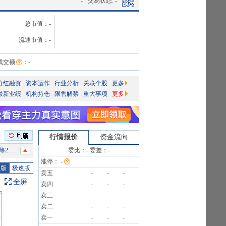
-
交易状态:
-
总市值：
-
流通市值：
-
成交额
：
-
分红融资
资本运作
行业分析
关联个股
更多
最新业绩
机构持仓
限售解禁
重大事项
更多
行情报价
资金流向
公告
委比：
-
委差：
-
涨停：
-
公告
图版
极速版
卖五
-
-
-
全屏
卖四
-
-
-
告》
卖三
-
-
-
公告
卖二
-
-
-
卖一
-
-
-