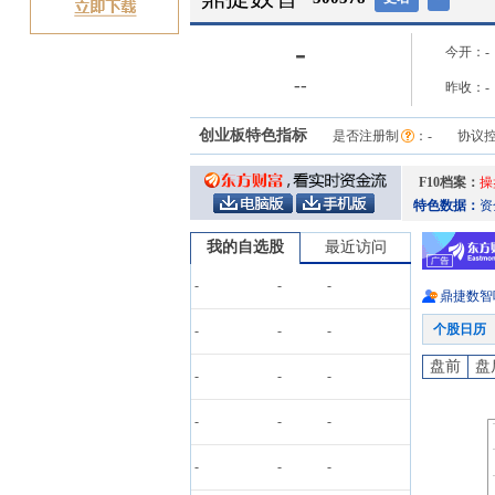
-
今开：
-
-
-
昨收：
-
创业板特色指标
是否注册制
：
-
协议
F10档案：
操
特色数据：
资
我的自选股
最近访问
-
-
-
鼎捷数智
个股日历
-
-
-
盘前
盘
-
-
-
-
-
-
-
-
-