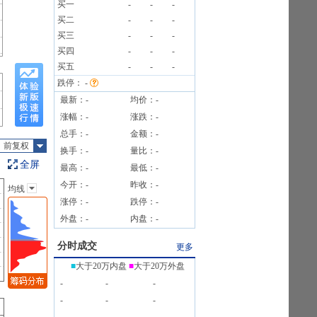
买一
-
-
-
买二
-
-
-
买三
-
-
-
告》
买四
-
-
-
00户
买五
-
-
-
跌停：
-
最新：
-
均价：
-
涨幅：
-
涨跌：
-
总手：
-
金额：
-
前复权
换手：
-
量比：
-
全屏
最高：
-
最低：
-
今开：
-
昨收：
-
均线
主图指标
涨停：
-
跌停：
-
无
外盘：
-
内盘：
-
均线
EXPMA
分时成交
更多
SAR
■
大于20万内盘
■
大于20万外盘
BOLL
-
-
-
BBI
-
-
-