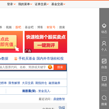
登录
我的菜单
证券交易
基金交易
券
|
视频
|
股吧
|
基金吧
|
博客
|
财富号
|
搜索
动态
个人
ice数据
手机买基金 国内外市场轻松投
0
自选
虎榜单
限售解禁
大宗交易
期指持仓
融资融券
消息
港股通(深)
-
资金流入
-
最近访问：
鼎捷数智
搜索