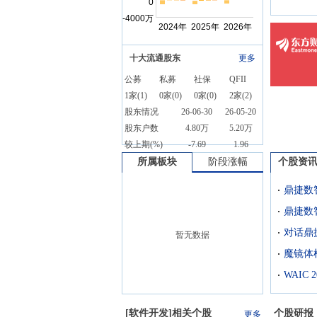
十大流通股东
更多
公募
私募
社保
QFII
1
家(
1
)
0
家(
0
)
0
家(
0
)
2
家(
2
)
股东情况
26-06-30
26-05-20
股东户数
4.80万
5.20万
较上期(%)
-7.69
1.96
所属板块
阶段涨幅
个股资
鼎捷数智
暂无数据
[
软件开发
]相关个股
个股研报
更多