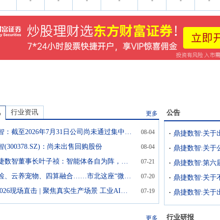
-
-
-
-
-
-
-
讯
行业资讯
公告
更多
鼎捷数智：截至2026年7月31日公司尚未通过集中竞价交易方式出售回购股份
08-04
鼎捷数智:关于
(300378.SZ)：尚未出售回购股份
08-04
对话鼎捷数智董事长叶子祯：智能体各自为阵，企业如何走出“AI工具化”的陷阱？
07-21
鼎捷数智:第六
魔镜体检、云养宠物、四算融合……市北这座“微型AI城市”藏着多少黑科技
07-20
鼎捷数智:关于
WAIC 2026现场直击 | 聚焦真实生产场景 工业AI加速落地
07-19
鼎捷数智:关于
行业研报
更多