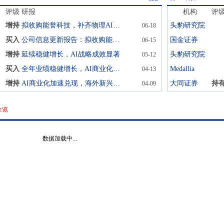
评级
研报
机构
评
增持
拟收购能誉科技，补齐物理AI闭环能力
头豹研究院
06-18
买入
公司信息更新报告：拟收购能誉科技，布局智慧能源及工业AI
国金证券
06-15
增持
延续稳健增长，AI战略成效显著
头豹研究院
05-12
买入
全年业绩稳健增长，AI商业化落地持续加速
Medallia
04-13
增持
AI商业化加速兑现，海外新兴市场取得突破
大同证券
持
04-09
全览