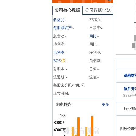
48000户，比上期减少4000
户
公司核心数据
公司数据全览
收益(
-
)
:
-
PE(动):
-
每股净资产
:
-
市净率:
-
总营收:
-
同比
:
-
净利润:
-
同比:
-
毛利率
:
-
净利率:
-
ROE
:
-
负债率:
-
总股本:
-
总值:
-
鼎捷数
流通股:
-
流值:
-
每股未分配利润:
-
元
软件开
上市时间:
-
(行业平
利润趋势
更多
行业排
四分位属