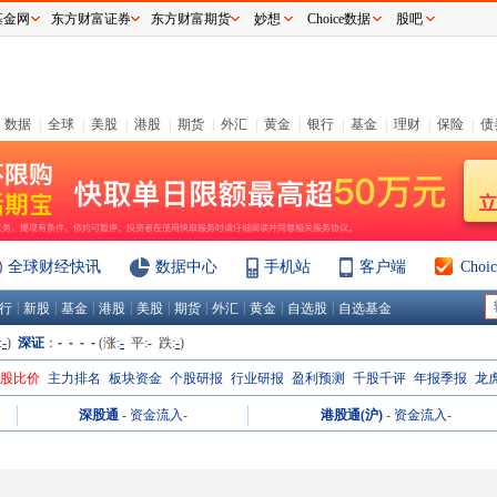
基金网
东方财富证券
东方财富期货
妙想
Choice数据
股吧
数据
|
全球
|
美股
|
港股
|
期货
|
外汇
|
黄金
|
银行
|
基金
|
理财
|
保险
|
债
全球财经快讯
数据中心
手机站
客户端
Cho
|
|
|
|
|
|
|
|
|
行
新股
基金
港股
美股
期货
外汇
黄金
自选股
自选基金
:
-
)
深证
：
- - - -
(涨:
-
平:
-
跌:
-
)
H股比价
主力排名
板块资金
个股研报
行业研报
盈利预测
千股千评
年报季报
龙
深股通
-
资金流入
-
港股通(沪)
-
资金流入
-