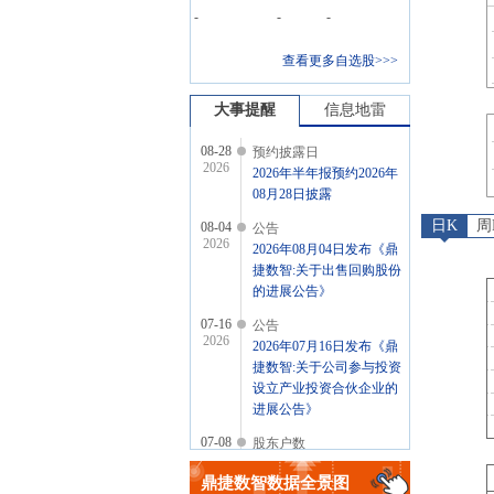
-
-
-
查看更多自选股>>>
大事提醒
信息地雷
08-28
预约披露日
2026
2026年半年报预约2026年
08月28日披露
日K
周
08-04
公告
2026
2026年08月04日发布《鼎
捷数智:关于出售回购股份
的进展公告》
07-16
公告
2026
2026年07月16日发布《鼎
捷数智:关于公司参与投资
设立产业投资合伙企业的
进展公告》
07-08
股东户数
2026
2026年07月08日公布截止
鼎捷数智
数据全景图
2026年06月30日股东户数