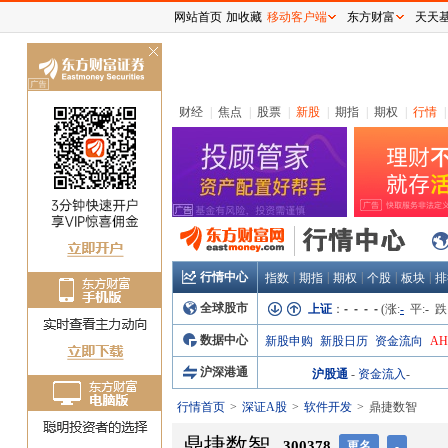
网站首页
加收藏
移动客户端
东方财富
天天
关
闭
财经
|
焦点
|
股票
|
新股
|
期指
|
期权
|
行情
|
行情中心
|
|
|
|
|
指数
期指
期权
个股
板块
排
全球股市
上证
：
- - - -
(涨:
-
平:
-
跌
数据中心
新股申购
新股日历
资金流向
A
沪深港通
沪股通
-
资金流入
-
行情首页
深证A股
软件开发
鼎捷数智
鼎捷数智
300378
更名
-