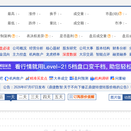
最高：
-
涨停：
-
换手：
-
成交量：
-
市盈(动)
：
-
最低：
-
跌停：
-
量比：
-
成交额：
-
市净：
-
控制架构
：
-
表决权差异
：
-
是否盈利
：
-
盘后成交量
：
-
盘后
盘必读
公司概况
经营分析
核心题材
股东研究
公司大事
股本结构
财务分析
金流向
主力控盘
机构散户
龙虎榜单
深度数据
大宗交易
智能点评
融资融券
吧
机构散户
精准买卖点
大单成交
盈利预测
机构调研
问董秘
公告
：
2026年07月07日发布《鼎捷数智:关于不向下修正鼎捷转债转股价格的公告》等2条
公告
：
2026年07月02日发布《鼎捷数智:关于2026年第二季度可转换公司债券转股情况的公告》等2条
后
一天
二天
三天
四天
五天
订阅股价提醒
图片版
动
股本变动
：
2026年06月30日因债转股上市原因发生股本变动
公告
：
2026年06月29日发布《鼎捷数智:关于鼎捷转债预计触发转股价格向下修正条件的提示性公
公告
：
2026年06月27日发布《鼎捷数智:兴业证券关于鼎捷数智股份有限公司向不特定对象发行可转换公司债券受托管理事务报告(2025年度)》等2条
研报
：
2026年06月18日发布《拟收购能誉科技，补齐物理AI闭环能力》研报