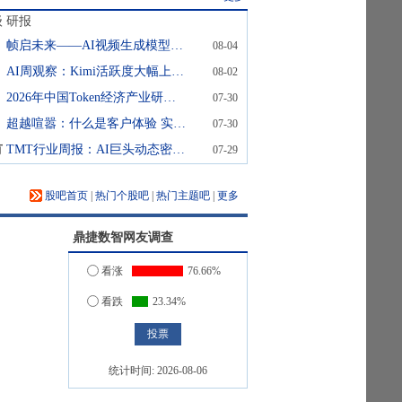
级
研报
帧启未来——AI视频生成模型爆发式增长背后的算力革命与内容范式重构 头豹词条报告系列
08-04
AI周观察：Kimi活跃度大幅上升，6月手机市场增速回暖
08-02
2026年中国Token经济产业研究：Token成为新信息单位，谁将掌握AI时代的产业控制点？
07-30
超越喧嚣：什么是客户体验 实践者 认真思考人工智能
07-30
有
TMT行业周报：AI巨头动态密集，关注算力、HBM及端侧AI三大方向
07-29
股吧首页
|
热门个股吧
|
热门主题吧
|
更多
鼎捷数智
网友调查
看涨
76.66%
看跌
23.34%
统计时间:
2026-08-06