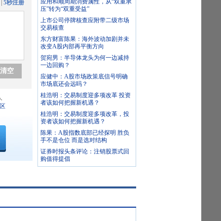
应用和顺周期消费属性，从“双重承
|
5秒注册
压”转为“双重受益”
上市公司停牌核查应附带二级市场
交易核查
东方财富陈果：海外波动加剧并未
改变A股内部再平衡方向
贺宛男：半导体龙头为何一边减持
一边回购？
清空
应健中：A股市场政策底信号明确
市场底还会远吗？
桂浩明：交易制度迎多项改革 投资
人
者该如何把握新机遇？
区
桂浩明：交易制度迎多项改革，投
资者该如何把握新机遇？
陈果：A股指数底部已经探明 胜负
手不是仓位 而是选对结构
证券时报头条评论：注销股票式回
购值得提倡