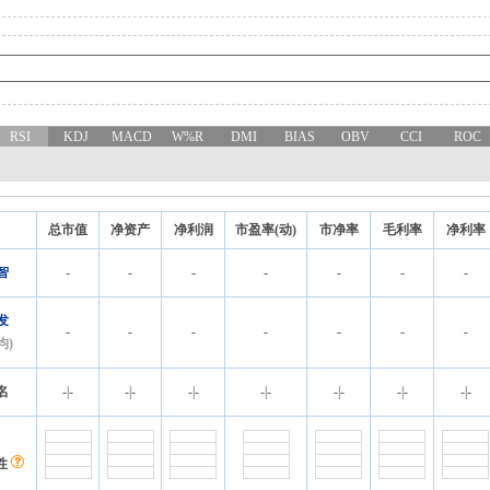
RSI
KDJ
MACD
W%R
DMI
BIAS
OBV
CCI
ROC
总市值
净资产
净利润
市盈率(动)
市净率
毛利率
净利率
智
-
-
-
-
-
-
-
发
-
-
-
-
-
-
-
均)
名
-
|
-
-
|
-
-
|
-
-
|
-
-
|
-
-
|
-
-
|
-
性