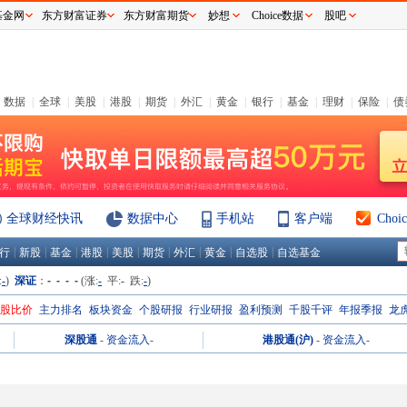
基金网
东方财富证券
东方财富期货
妙想
Choice数据
股吧
数据
|
全球
|
美股
|
港股
|
期货
|
外汇
|
黄金
|
银行
|
基金
|
理财
|
保险
|
债
全球财经快讯
数据中心
手机站
客户端
Cho
|
|
|
|
|
|
|
|
|
行
新股
基金
港股
美股
期货
外汇
黄金
自选股
自选基金
:
-
)
深证
：
- - - -
(涨:
-
平:
-
跌:
-
)
H股比价
主力排名
板块资金
个股研报
行业研报
盈利预测
千股千评
年报季报
龙
深股通
-
资金流入
-
港股通(沪)
-
资金流入
-