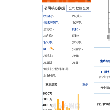
4946.00万股，质押总笔数
13笔
公司核心数据
公司数据全览
收益(
-
)
:
-
PE(动):
-
每股净资产
:
-
市净率:
-
总营收:
-
同比
:
-
净利润:
-
同比:
-
毛利率
:
-
净利率:
-
ROE
:
-
负债率:
-
总股本:
-
总值:
-
润和软
流通股:
-
流值:
-
每股未分配利润:
-
元
IT服务
上市时间:
-
(行业平
利润趋势
更多
行业排
四分位属