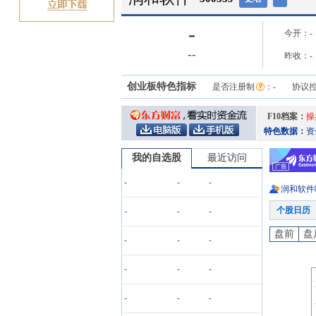
-
今开：
-
-
-
昨收：
-
创业板特色指标
是否注册制
：
-
协议
F10档案：
操
特色数据：
资
我的自选股
最近访问
-
-
-
润和软件
个股日历
-
-
-
盘前
盘
-
-
-
-
-
-
-
-
-