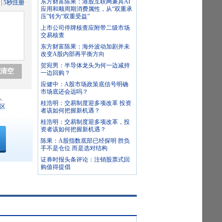
东方财富陈果：港股互联网兼具AI
|
5秒注册
应用和顺周期消费属性，从“双重承
压”转为“双重受益”
上市公司停牌核查应附带二级市场
交易核查
东方财富陈果：海外波动加剧并未
改变A股内部再平衡方向
贺宛男：半导体龙头为何一边减持
清空
一边回购？
应健中：A股市场政策底信号明确
市场底还会远吗？
人
桂浩明：交易制度迎多项改革 投资
区
者该如何把握新机遇？
桂浩明：交易制度迎多项改革，投
资者该如何把握新机遇？
陈果：A股指数底部已经探明 胜负
手不是仓位 而是选对结构
证券时报头条评论：注销股票式回
购值得提倡