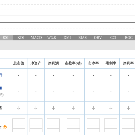
RSI
KDJ
MACD
W%R
DMI
BIAS
OBV
CCI
ROC
总市值
净资产
净利润
市盈率(动)
市净率
毛利率
净利率
件
-
-
-
-
-
-
-
Ⅱ
-
-
-
-
-
-
-
均)
名
-
|
-
-
|
-
-
|
-
-
|
-
-
|
-
-
|
-
-
|
-
性