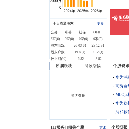
十大流通股东
更多
公募
私募
社保
QFII
6
家(
6
)
0
家(
0
)
0
家(
0
)
0
家(
0
)
股东情况
26-03-31
25-12-31
股东户数
19.83万
21.29万
较上期(%)
-6.82
-8.82
所属板块
阶段涨幅
个股资
暂无数据
华为欧
润和软件
[
IT服务Ⅱ
]相关个股
个股研报
更多