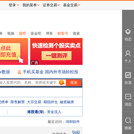
登录
我的菜单
证券交易
基金交易
券
|
视频
|
股吧
|
基金吧
|
博客
|
财富号
|
搜索
动态
个人
ice数据
手机买基金 国内外市场轻松投
0
自选
虎榜单
限售解禁
大宗交易
期指持仓
融资融券
消息
港股通(深)
-
资金流入
-
最近访问：
润和软件
搜索