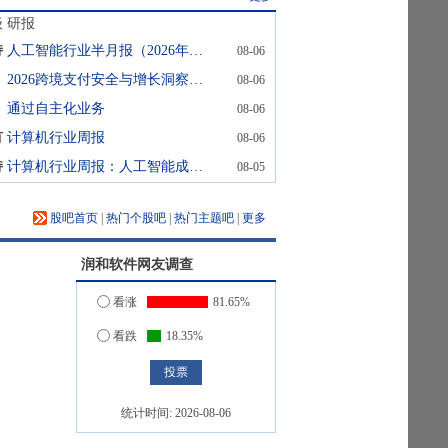
级
研报
持
人工智能行业半月报（2026年7月第2期）：Kimi K3发布，引领开源大模型发展
08-06
2026跨境支付安全与增长洞察报告：风控驱动
08-06
通过自主化业务
08-06
有
计算机行业周报
08-06
持
计算机行业周报：人工智能成为经济增长动力源，国内大模型持续升级
08-05
股吧首页
|
热门个股吧
|
热门主题吧
|
更多
润和软件
网友调查
看涨
81.65%
看跌
18.35%
统计时间:
2026-08-06