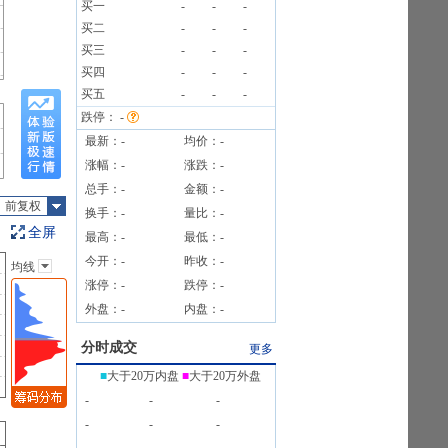
买一
-
-
-
买二
-
-
-
13笔
买三
-
-
-
13笔
买四
-
-
-
公告
买五
-
-
-
跌停：
-
最新：
-
均价：
-
涨幅：
-
涨跌：
-
总手：
-
金额：
-
前复权
换手：
-
量比：
-
全屏
最高：
-
最低：
-
今开：
-
昨收：
-
均线
主图指标
涨停：
-
跌停：
-
无
外盘：
-
内盘：
-
均线
EXPMA
分时成交
更多
SAR
■
大于20万内盘
■
大于20万外盘
BOLL
-
-
-
BBI
-
-
-