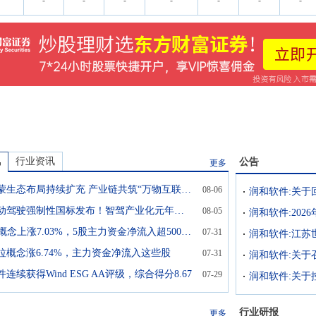
-
-
-
-
-
-
-
讯
行业资讯
公告
更多
华为鸿蒙生态布局持续扩充 产业链共筑“万物互联”新底座
08-06
润和软件:关于
高阶自动驾驶强制性国标发布！智驾产业化元年或加速兑现(附股)
08-05
润和软件:20
MLOps概念上涨7.03%，5股主力资金净流入超5000万元
07-31
拉概念涨6.74%，主力资金净流入这些股
07-31
连续获得Wind ESG AA评级，综合得分8.67
07-29
润和软件:关于
行业研报
更多