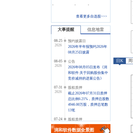
-
-
-
查看更多自选股>>>
大事提醒
信息地雷
08-25
预约披露日
2026
2026年半年报预约2026年
08月25日披露
日K
周
08-05
公告
2026
2026年08月05日发布《润
和软件:关于回购股份集中
竞价减持的进展公告》
07-31
股权质押
2026
截止2026年07月31日质押
总比例6.21%，质押总股数
4946.00万股，质押总笔数
13笔
07-24
股权质押
2026
截止2026年07月24日质押
润和软件
数据全景图
总比例6.21%，质押总股数