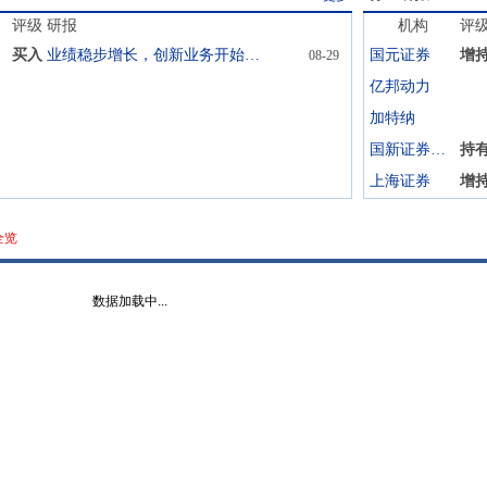
评级
研报
机构
评
买入
业绩稳步增长，创新业务开始放量
国元证券
增
08-29
亿邦动力
加特纳
国新证券股份
持
上海证券
增
全览