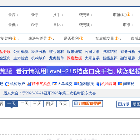
最高：
-
涨停：
-
换手：
-
成交量：
-
市盈(动)
：
-
最低：
-
跌停：
-
量比：
-
成交额：
-
市净：
-
控制架构
：
-
表决权差异
：
-
是否盈利
：
-
盘后成交量
：
-
盘后
盘必读
公司概况
经营分析
核心题材
股东研究
公司大事
股本结构
财务分析
金流向
主力控盘
机构散户
龙虎榜单
深度数据
大宗交易
智能点评
融资融券
吧
机构散户
精准买卖点
大单成交
盈利预测
机构调研
问董秘
股东大会
：
于2026-07-21召开2026年第二次临时股东大会
公告
：
2026年07月17日发布《润和软件:关于召开2026年第二次临时股东会的提示性公告》等2条
后
一天
二天
三天
四天
五天
订阅股价提醒
图片版
动
股权质押
：
江苏润和科技投资集团有限公司自2026-07-16起质押135万股，占所持股比例为3.82%，占总股本比0.17%，累计质押3133万股，占所持股比例为88.63%，占总股本比
股权质押
：
截止2026年07月17日质押总比例6.21%，质押总股数4946.00万股，质押总笔数
股权质押
：
截止2026年07月10日质押总比例6.04%，质押总股数4811.00万股，质押总笔数
预约披露日
：
2026年半年报预约2026年08月25日披露