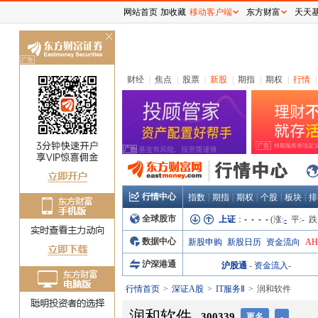
网站首页
加收藏
移动客户端
东方财富
天天
关
闭
财经
|
焦点
|
股票
|
新股
|
期指
|
期权
|
行情
|
行情中心
|
|
|
|
|
指数
期指
期权
个股
板块
排
全球股市
上证
：
- - - -
(涨:
-
平:
-
跌
数据中心
新股申购
新股日历
资金流向
A
沪深港通
沪股通
-
资金流入
-
行情首页
深证A股
IT服务Ⅱ
润和软件
润和软件
300339
更名
-