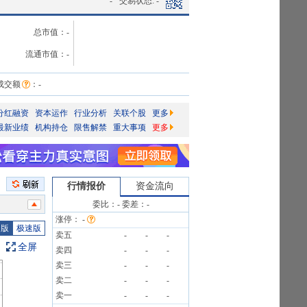
-
交易状态:
-
总市值：
-
流通市值：
-
成交额
：
-
分红融资
资本运作
行业分析
关联个股
更多
最新业绩
机构持仓
限售解禁
重大事项
更多
行情报价
资金流向
委比：
-
委差：
-
涨停：
-
公告
图版
极速版
卖五
-
-
-
3.93%
全屏
卖四
-
-
-
13笔
卖三
-
-
-
12笔
卖二
-
-
-
卖一
-
-
-