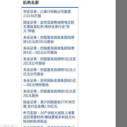
机构名家
华安证券：已累计回购公司股票
1123.84万股
国金证券：监管层面释放两地互联
互通政策红利 维持证券行业“买
入”评级
东吴证券：控股股东国发集团拟增
持1亿元至2亿元股份
东吴证券：控股股东国发集团拟增
持1亿—2亿元公司股份
东吴证券：控股股东拟增持1亿元至
2亿元公司股份
东吴证券：控股股东拟增持1亿元-2
亿元公司股份
东吴证券：苏州国际发展集团拟1亿
—2亿元增持股份
东吴证券：控股股东拟增持1亿元至
2亿元股份
国金证券：累计回购股份1739.96万
股 支付总金额1.50亿元
申万宏源：AI产业链大波段上涨重
启仍需要时间 继续重视非科技方向
轮动的投资机会