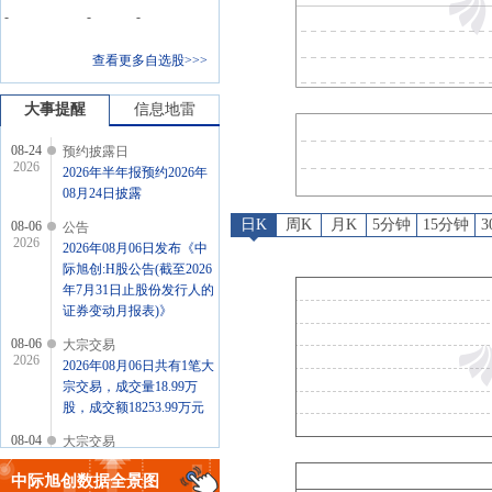
预约披露日
：
2026年半年报预约
-
-
-
公告
：
2026年08月06日发布《中
查看更多自选股>>>
大宗交易
：
2026年08月06日
大宗交易
：
2026年08月04日
大事提醒
信息地雷
08-24
预约披露日
2026
2026年半年报预约2026年
08月24日披露
日K
周K
月K
5分钟
15分钟
08-06
公告
2026
2026年08月06日发布《中
际旭创:H股公告(截至2026
年7月31日止股份发行人的
证券变动月报表)》
08-06
大宗交易
2026
2026年08月06日共有1笔大
宗交易，成交量18.99万
股，成交额18253.99万元
08-04
大宗交易
2026
2026年08月04日共有2笔大
中际旭创
数据全景图
宗交易信息，总成交量0.83