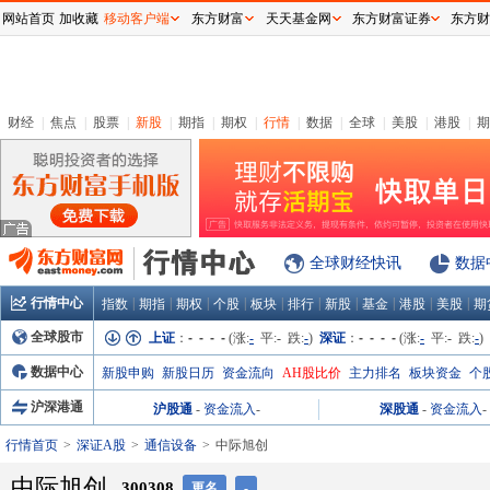
网站首页
加收藏
移动客户端
东方财富
天天基金网
东方财富证券
东方财
财经
|
焦点
|
股票
|
新股
|
期指
|
期权
|
行情
|
数据
|
全球
|
美股
|
港股
|
期
全球财经快讯
数据
行情中心
|
|
|
|
|
|
|
|
|
|
指数
期指
期权
个股
板块
排行
新股
基金
港股
美股
期
全球股市
上证
：
- - - -
(涨:
-
平:
-
跌:
-
)
深证
：
- - - -
(涨:
-
平:
-
跌:
-
)
数据中心
新股申购
新股日历
资金流向
AH股比价
主力排名
板块资金
个
沪深港通
沪股通
-
资金流入
-
深股通
-
资金流入
-
行情首页
深证A股
通信设备
中际旭创
中际旭创
300308
更名
-