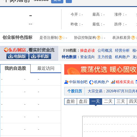
-
今开：
-
最高：
-
涨停：
-
-
-
昨收：
-
最低：
-
跌停：
-
创业板特色指标
是否注册制
：
-
协议控制架构
：
-
表决权差异
F10档案：
操盘必读
公司概况
经营分析
核
特色数据：
资金流向
主力控盘
机构散户
龙
我的自选股
最近访问
-
-
-
中际旭创
吧
机构散户
精准买卖点
个股日历
大宗交易
：
2026年07月31日
-
-
-
股权质押
：
截止2026年07月31
盘前
盘后
一天
二天
三天
四
-
-
-
股本变动
：
2026年07月30
公告
：
2026年07月30日发布《中际
-
-
-
大宗交易
：
2026年07月30日
-
-
-
大宗交易
：
2026年07月29日