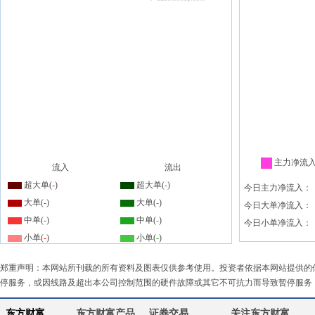
主力净流
流入
流出
超大单(
-
)
超大单(
-
)
今日主力净流入：
大单(
-
)
大单(
-
)
今日大单净流入：
中单(
-
)
中单(
-
)
今日小单净流入：
小单(
-
)
小单(
-
)
郑重声明：本网站所刊载的所有资料及图表仅供参考使用。投资者依据本网站提供的
停服务，或因线路及超出本公司控制范围的硬件故障或其它不可抗力而导致暂停服务
东方财富
东方财富产品
证券交易
关注东方财富