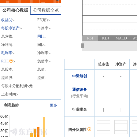
万股，总成交额848.25万元
公司核心数据
公司数据全览
收益(
-
)
:
-
PE(动):
-
每股净资产
:
-
市净率:
-
总营收:
-
同比
:
-
RSI
KDJ
MACD
W
净利润:
-
同比:
-
毛利率
:
-
净利率:
-
ROE
:
-
负债率:
-
总市值
净资产
净
总股本:
-
总值:
-
中际旭创
-
-
流通股:
-
流值:
-
每股未分配利润:
-
元
通信设备
-
-
上市时间:
-
(行业平均)
利润趋势
更多
行业排名
-
|
-
-
|
-
四分位属性