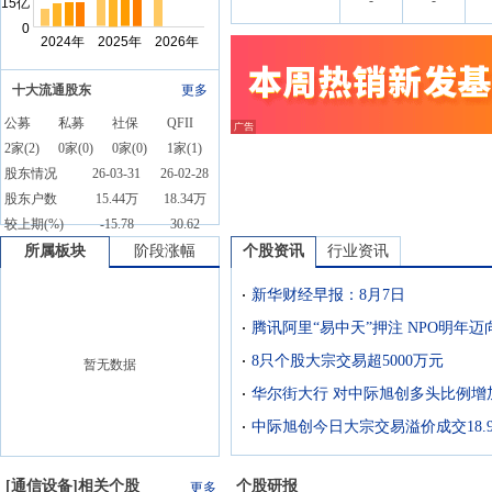
-
-
十大流通股东
更多
公募
私募
社保
QFII
2
家(
2
)
0
家(
0
)
0
家(
0
)
1
家(
1
)
股东情况
26-03-31
26-02-28
股东户数
15.44万
18.34万
较上期(%)
-15.78
30.62
所属板块
阶段涨幅
个股资讯
行业资讯
新华财经早报：8月7日
8只个股大宗交易超5000万元
暂无数据
华尔街大行 对中际旭创多头比例增
[
通信设备
]相关个股
个股研报
更多