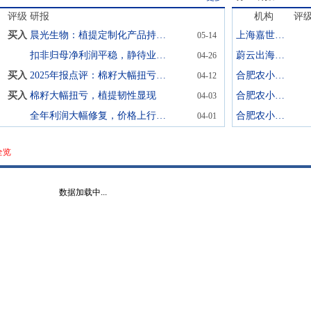
评级
研报
机构
评
买入
晨光生物：植提定制化产品持续高增，棉籽业务毛利率提升
上海嘉世营销咨询
05-14
扣非归母净利润平稳，静待业绩增速回升
蔚云出海(广州)企业咨询
04-26
买入
2025年报点评：棉籽大幅扭亏，上行拐点将至
合肥农小蜂数字科技
04-12
买入
棉籽大幅扭亏，植提韧性显现
合肥农小蜂数字科技
04-03
全年利润大幅修复，价格上行拐点渐近
合肥农小蜂数字科技
04-01
全览