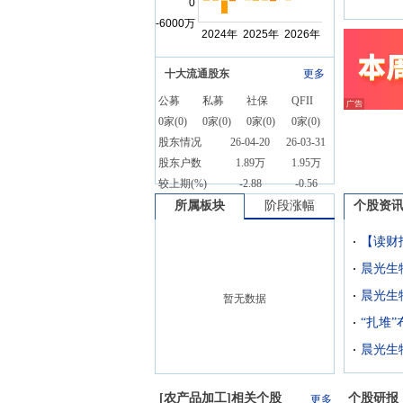
十大流通股东
更多
公募
私募
社保
QFII
0
家(
0
)
0
家(
0
)
0
家(
0
)
0
家(
0
)
股东情况
26-04-20
26-03-31
股东户数
1.89万
1.95万
较上期(%)
-2.88
-0.56
所属板块
阶段涨幅
个股资
晨光生
暂无数据
“扎堆
[
农产品加工
]相关个股
个股研报
更多