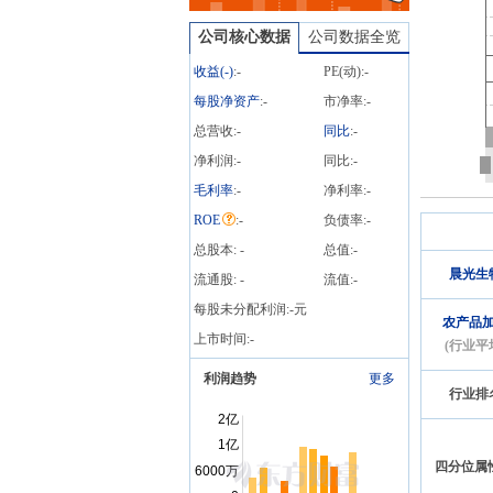
机构调研
公司核心数据
公司数据全览
收益(
-
)
:
-
PE(动):
-
每股净资产
:
-
市净率:
-
总营收:
-
同比
:
-
净利润:
-
同比:
-
毛利率
:
-
净利率:
-
ROE
:
-
负债率:
-
总股本:
-
总值:
-
晨光生
流通股:
-
流值:
-
每股未分配利润:
-
元
农产品
上市时间:
-
(行业平
利润趋势
更多
行业排
四分位属