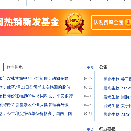
-
-
-
-
-
-
-
讯
行业资讯
公告
更多
【读财报】农林牧渔中期业绩前瞻：动物保健、食用菌板块业绩较好 生猪养殖业绩承压
08-07
晨光生物:关于
物：截至7月31日公司尚未实施回购股份
08-03
晨光生物:202
晨光生物目标价涨幅超60% 裕同科技、平安银行评级被调低丨券商评级观察
07-30
晨光生物:回购
”布局套保 新疆涉农企业风险管理再升级
07-29
晨光生物：今年印度辣椒单位价格高于国内，国内魔鬼椒成为重要原料来源
07-24
晨光生物:20
行业研报
更多