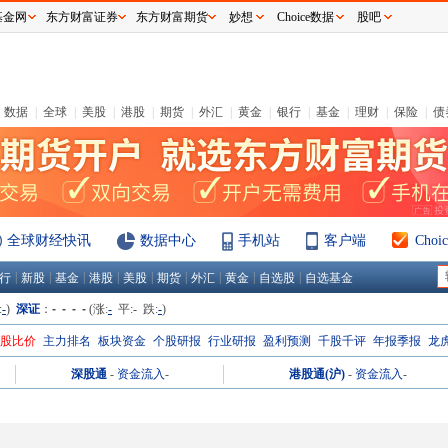
基金网
东方财富证券
东方财富期货
妙想
Choice数据
股吧
数据
|
全球
|
美股
|
港股
|
期货
|
外汇
|
黄金
|
银行
|
基金
|
理财
|
保险
|
债
全球财经快讯
数据中心
手机站
客户端
Cho
|
|
|
|
|
|
|
|
|
行
新股
基金
港股
美股
期货
外汇
黄金
自选股
自选基金
:
-
)
深证
：
- - - -
(涨:
-
平:
-
跌:
-
)
H股比价
主力排名
板块资金
个股研报
行业研报
盈利预测
千股千评
年报季报
龙
深股通
-
资金流入
-
港股通(沪)
-
资金流入
-