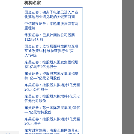
机构名家
国金证券：钠离子电池已进入产业
化落地与业绩兑现的关键窗口期
中信建投证券：本轮港股反弹有两
重理解
华安证券：已累计回购公司股票
1123.84万股
国金证券：监管层面释放两地互联
互通政策红利 维持证券行业“买
入”评级
东吴证券：控股股东国发集团拟增
持1亿元至2亿元股份
东吴证券：控股股东国发集团拟增
持1亿—2亿元公司股份
东吴证券：控股股东拟增持1亿元至
2亿元公司股份
东吴证券：控股股东拟增持1亿元-2
亿元公司股份
东吴证券：苏州国际发展集团拟1亿
—2亿元增持股份
东吴证券：控股股东拟增持1亿元至
2亿元股份
东方财富陈果：港股互联网兼具AI