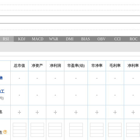
RSI
KDJ
MACD
W%R
DMI
BIAS
OBV
CCI
ROC
总市值
净资产
净利润
市盈率(动)
市净率
毛利率
净利率
物
-
-
-
-
-
-
-
加工
-
-
-
-
-
-
-
均)
名
-
|
-
-
|
-
-
|
-
-
|
-
-
|
-
-
|
-
-
|
-
性