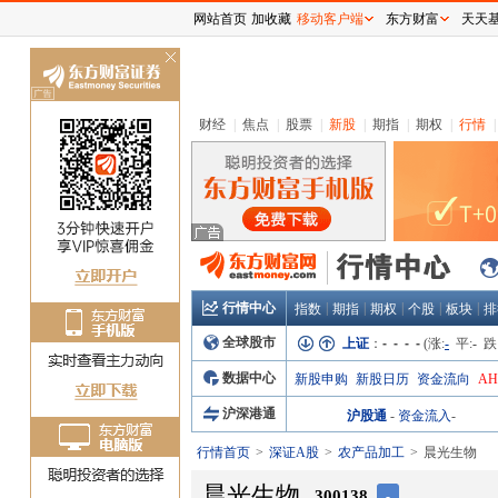
网站首页
加收藏
移动客户端
东方财富
天天
关
闭
财经
|
焦点
|
股票
|
新股
|
期指
|
期权
|
行情
|
行情中心
|
|
|
|
|
指数
期指
期权
个股
板块
排
全球股市
上证
：
- - - -
(涨:
-
平:
-
跌
数据中心
新股申购
新股日历
资金流向
A
沪深港通
沪股通
-
资金流入
-
行情首页
深证A股
农产品加工
晨光生物
晨光生物
300138
-