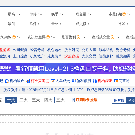
最高：
-
涨停：
-
换手：
-
成交量：
-
市盈(动)
：
-
最低：
-
跌停：
-
量比：
-
成交额：
-
市净：
-
控制架构
：
-
表决权差异
：
-
是否盈利
：
-
盘后成交量
：
-
盘后
盘必读
公司概况
经营分析
核心题材
股东研究
公司大事
股本结构
财务分析
金流向
主力控盘
机构散户
龙虎榜单
深度数据
大宗交易
智能点评
融资融券
吧
机构散户
精准买卖点
大单成交
盈利预测
机构调研
问董秘
股权质押
：
截止2026年07月24日质押总比例11.05%，质押总股数5339.00万股，质押总笔数1
股东大会
：
于2026-07-20召开2026年第二次临时股东大会
后
一天
二天
三天
四天
五天
订阅股价提醒
图片版
动
公告
：
2026年07月20日发布《晨光生物:关于回购股份予以注销并减少注册资本通知债权人的公告》等4条
股权质押
：
截止2026年07月17日质押总比例11.05%，质押总股数5339.00万股，质押总笔数1
公告
：
2026年07月17日发布《晨光生物:关于回购股份事项前十名股东及前十名无限售条件股东持股信息的公
公告
：
2026年07月16日发布《晨光生物:关于召开2026年第二次临时股东会的提示性公