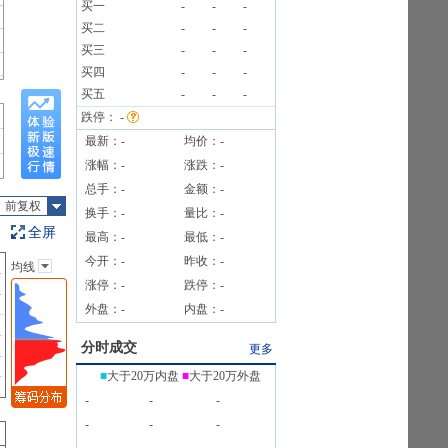
买一
-
-
-
买二
-
-
-
买三
-
-
-
0笔
买四
-
-
-
买五
-
-
-
跌停：
-
最新：
-
均价：
-
涨幅：
-
涨跌：
-
总手：
-
金额：
-
前复权
换手：
-
量比：
-
全屏
最高：
-
最低：
-
今开：
-
昨收：
-
均线
主图指标
涨停：
-
跌停：
-
无
外盘：
-
内盘：
-
均线
EXPMA
分时成交
更多
SAR
■
大于20万内盘
■
大于20万外盘
BOLL
-
-
-
BBI
-
-
-