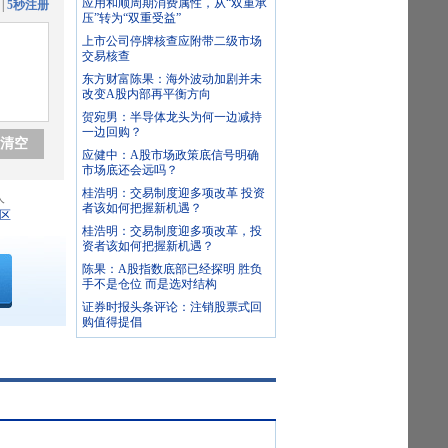
应用和顺周期消费属性，从“双重承
|
5秒注册
压”转为“双重受益”
上市公司停牌核查应附带二级市场
交易核查
东方财富陈果：海外波动加剧并未
改变A股内部再平衡方向
贺宛男：半导体龙头为何一边减持
一边回购？
清空
应健中：A股市场政策底信号明确
市场底还会远吗？
桂浩明：交易制度迎多项改革 投资
人
者该如何把握新机遇？
区
桂浩明：交易制度迎多项改革，投
资者该如何把握新机遇？
陈果：A股指数底部已经探明 胜负
手不是仓位 而是选对结构
证券时报头条评论：注销股票式回
购值得提倡