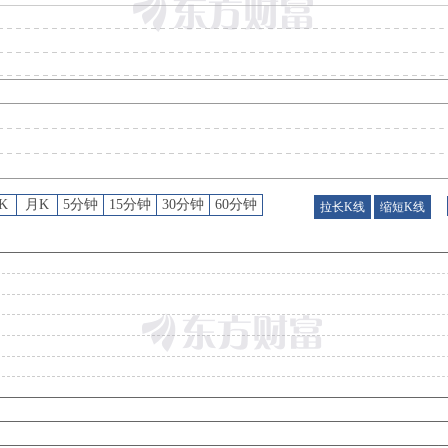
预约披露日
：
2026年半年报预约2026年08月25日披露
公告
：
2026年08月03日发布《晨光生物:关于回购公司股份的进展公告》
股权质押
：
截止2026年07月31日质押总比例11.05%，质押总股数5339.00万股，质押总笔数1
机构调研
：
2026年07月24日披露公司于2026年07月23日接待6家机构调研
K
月K
5分钟
15分钟
30分钟
60分钟
拉长K线
缩短K线