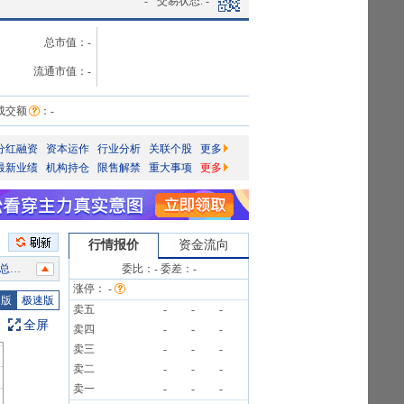
-
交易状态:
-
总市值：
-
流通市值：
-
成交额
：
-
分红融资
资本运作
行业分析
关联个股
更多
最新业绩
机构持仓
限售解禁
重大事项
更多
行情报价
资金流向
0笔
委比：
-
委差：
-
涨停：
-
图版
极速版
卖五
-
-
-
公告
全屏
卖四
-
-
-
0笔
卖三
-
-
-
告》
卖二
-
-
-
告》
卖一
-
-
-