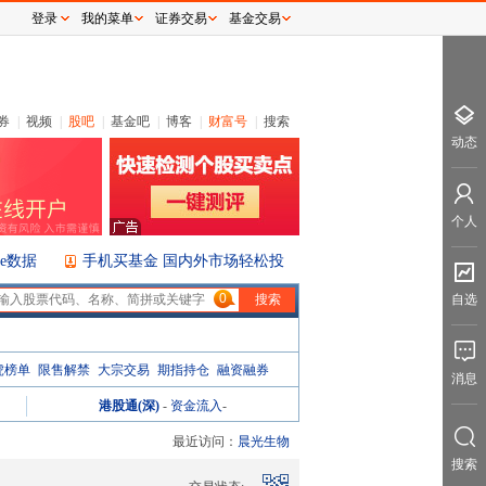
登录
我的菜单
证券交易
基金交易
券
|
视频
|
股吧
|
基金吧
|
博客
|
财富号
|
搜索
动态
个人
ice数据
手机买基金 国内外市场轻松投
0
自选
虎榜单
限售解禁
大宗交易
期指持仓
融资融券
消息
港股通(深)
-
资金流入
-
最近访问：
晨光生物
搜索