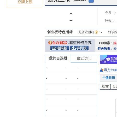
-
今开：
-
-
-
昨收：
-
创业板特色指标
是否注册制
：
-
协议
F10档案：
操
特色数据：
资
我的自选股
最近访问
-
-
-
晨光生物
个股日历
-
-
-
盘前
盘
-
-
-
-
-
-
-
-
-