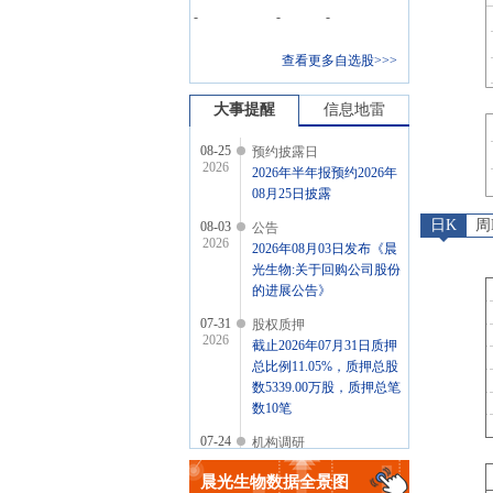
-
-
-
查看更多自选股>>>
大事提醒
信息地雷
08-25
预约披露日
2026
2026年半年报预约2026年
08月25日披露
日K
周
08-03
公告
2026
2026年08月03日发布《晨
光生物:关于回购公司股份
的进展公告》
07-31
股权质押
2026
截止2026年07月31日质押
总比例11.05%，质押总股
数5339.00万股，质押总笔
数10笔
07-24
机构调研
2026
2026年07月24日披露公司
晨光生物
数据全景图
于2026年07月23日接待6家