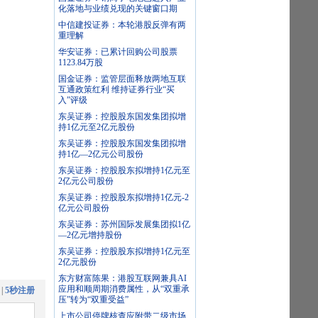
化落地与业绩兑现的关键窗口期
中信建投证券：本轮港股反弹有两
重理解
华安证券：已累计回购公司股票
1123.84万股
国金证券：监管层面释放两地互联
互通政策红利 维持证券行业“买
入”评级
东吴证券：控股股东国发集团拟增
持1亿元至2亿元股份
东吴证券：控股股东国发集团拟增
持1亿—2亿元公司股份
东吴证券：控股股东拟增持1亿元至
2亿元公司股份
东吴证券：控股股东拟增持1亿元-2
亿元公司股份
东吴证券：苏州国际发展集团拟1亿
—2亿元增持股份
东吴证券：控股股东拟增持1亿元至
2亿元股份
东方财富陈果：港股互联网兼具AI
应用和顺周期消费属性，从“双重承
|
5秒注册
压”转为“双重受益”
上市公司停牌核查应附带二级市场