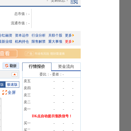
-
交易状态:
-
总市值：
-
流通市值：
-
分红融资
资本运作
行业分析
关联个股
更多
最新业绩
机构持仓
限售解禁
重大事项
更多
行情报价
资金流向
委比：
-
委差：
-
条公告
卖五
-
-
-
4条公告
图版
极速版
卖四
-
-
-
37户
全屏
卖三
-
-
-
)[正式]
卖二
-
-
-
卖一
-
-
-
427户
DK点自动提示涨跌信号！
30户
买一
-
-
-
告》
买二
-
-
-