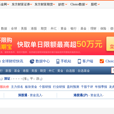
基金网
东方财富证券
东方财富期货
妙想
Choice数据
股吧
数据
|
全球
|
美股
|
港股
|
期货
|
外汇
|
黄金
|
银行
|
基金
|
理财
|
保险
|
债
全球财经快讯
数据中心
手机站
客户端
Cho
|
|
|
|
|
|
|
|
|
行
新股
基金
港股
美股
期货
外汇
黄金
自选股
自选基金
:
-
)
深证
：
- - - -
(涨:
-
平:
-
跌:
-
)
H股比价
主力排名
板块资金
个股研报
行业研报
盈利预测
千股千评
年报季报
龙
深股通
-
资金流入
-
港股通(沪)
-
资金流入
-