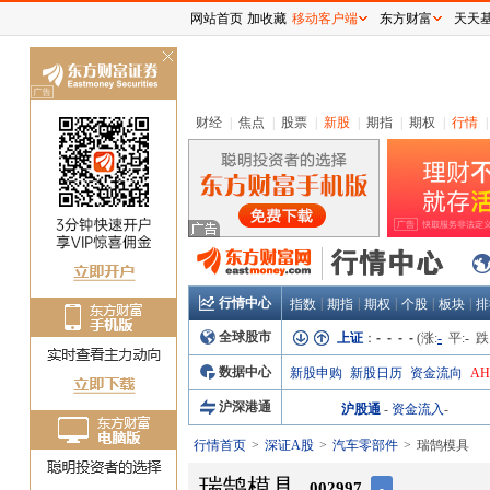
网站首页
加收藏
移动客户端
东方财富
天天
关
闭
财经
|
焦点
|
股票
|
新股
|
期指
|
期权
|
行情
|
行情中心
|
|
|
|
|
指数
期指
期权
个股
板块
排
全球股市
上证
：
- - - -
(涨:
-
平:
-
跌
数据中心
新股申购
新股日历
资金流向
A
沪深港通
沪股通
-
资金流入
-
行情首页
深证A股
汽车零部件
瑞鹄模具
瑞鹄模具
002997
-