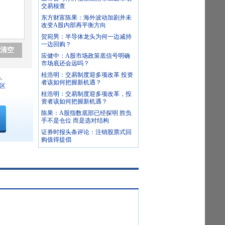
交易核查
东方财富陈果：海外波动加剧并未
改变A股内部再平衡方向
贺宛男：半导体龙头为何一边减持
一边回购？
清空
应健中：A股市场政策底信号明确
市场底还会远吗？
桂浩明：交易制度迎多项改革 投资
人
者该如何把握新机遇？
区
桂浩明：交易制度迎多项改革，投
资者该如何把握新机遇？
陈果：A股指数底部已经探明 胜负
手不是仓位 而是选对结构
证券时报头条评论：注销股票式回
购值得提倡