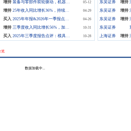
增持
装备与零部件双轮驱动，机器人业务打开成长空间
东吴证券
增持
05-12
增持
25年收入同比增长36%，持续推进产品、技术、研发升级
东吴证券
增持
04-29
买入
2025年年报&2026年一季报点评：25年业绩稳中向上，设备业务在手订单充沛
东吴证券
增持
04-26
增持
三季度收入同比增长56%，加速模具及智能机器人等项目投建
东吴证券
10-31
买入
2025年三季度报告点评：模具主业持续发力，加速布局机器人产线
上海证券
增持
10-28
全览