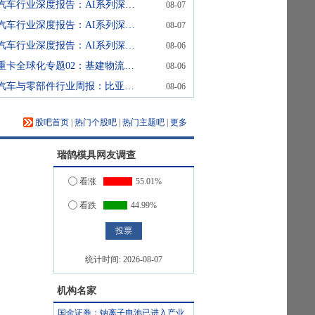
汽车行业深度报告：AI系列深度18期：生成智能如何引入Transformer？
08-07
汽车行业深度报告：AI系列深度17期：视觉智能为何引入Transformer？
08-07
汽车行业深度报告：AI系列深度16期：语言智能为何从RNN转向Transformer？
08-06
重卡全球化专题02：基建物流双轮驱动东南亚扩容，中国重卡出海进入收获期
08-06
汽车与零部件行业周报：比亚迪机器人“小迪”8月亮相，“人工智能+”赋能邮政无人机无人车加速落地
08-06
股吧首页
|
热门个股吧
|
热门主题吧
|
更多
瑞鹄模具
网友调查
看涨
55.01%
看跌
44.99%
统计时间:
2026-08-07
机构名家
国金证券：钠离子电池已进入产业