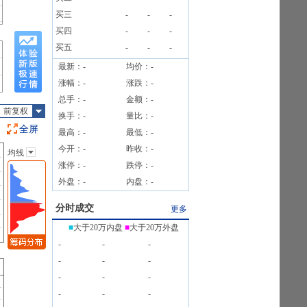
告》
买三
-
-
-
买四
-
-
-
买五
-
-
-
最新：
-
均价：
-
涨幅：
-
涨跌：
-
总手：
-
金额：
-
前复权
换手：
-
量比：
-
全屏
最高：
-
最低：
-
今开：
-
昨收：
-
均线
主图指标
涨停：
-
跌停：
-
无
外盘：
-
内盘：
-
均线
EXPMA
分时成交
更多
SAR
■
大于20万内盘
■
大于20万外盘
BOLL
-
-
-
BBI
-
-
-
-
-
-
-
-
-