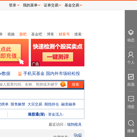
登录
我的菜单
证券交易
基金交易
券
|
视频
|
股吧
|
基金吧
|
博客
|
财富号
|
搜索
动态
个人
ice数据
手机买基金 国内外市场轻松投
2
自选
虎榜单
限售解禁
大宗交易
期指持仓
融资融券
消息
港股通(深)
-
资金流入
-
最近访问：
瑞鹄模具
搜索