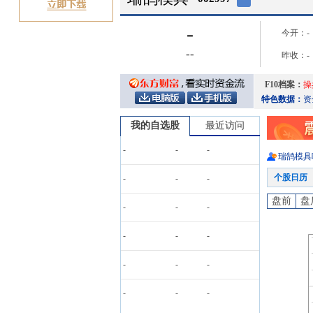
-
今开：
-
-
-
昨收：
-
F10档案：
操
特色数据：
资
我的自选股
最近访问
-
-
-
瑞鹄模具
个股日历
-
-
-
盘前
盘
-
-
-
-
-
-
-
-
-
-
-
-