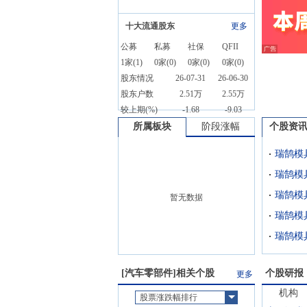
十大流通股东
更多
公募
私募
社保
QFII
1
家(
1
)
0
家(
0
)
0
家(
0
)
0
家(
0
)
股东情况
26-07-31
26-06-30
股东户数
2.51万
2.55万
较上期(%)
-1.68
-9.03
所属板块
阶段涨幅
个股资
暂无数据
瑞鹄模
[
汽车零部件
]相关个股
个股研报
更多
机构
股票涨跌幅排行