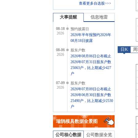
查看更多自选股>>>
大事提醒
信息地雷
08-18
预约披露日
2026
2026年半年报预约2026年
08月18日披露
日K
周
08-06
股东户数
2026
2026年08月06日公布截止
2026年07月31日股东户数
25063户，比上期减少427
户
07-09
股东户数
2026
2026年07月09日公布截止
2026年06月30日股东户数
25490户，比上期减少2530
户
06-25
公告
2026
瑞鹄模具
数据全景图
2026年06月25日发布《瑞
鹄模具:关于向不特定对象
发行可转换公司债券申请
公司核心数据
公司数据全览