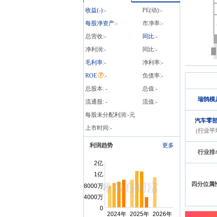
获得深圳证券交易所上市
收益(
-
)
:
-
PE(动):
-
审核委员会审核通过的公
告》
每股净资产
:
-
市净率:
-
总营收:
-
同比
:
-
净利润:
-
同比:
-
毛利率
:
-
净利率:
-
ROE
:
-
负债率:
-
总股本:
-
总值:
-
瑞鹄模
流通股:
-
流值:
-
每股未分配利润:
-
元
汽车零
上市时间:
-
(行业平
利润趋势
更多
行业排
四分位属