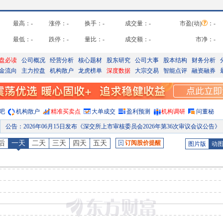
最高：
-
涨停：
-
换手：
-
成交量：
-
市盈(动)
：
-
最低：
-
跌停：
-
量比：
-
成交额：
-
市净：
-
盘必读
公司概况
经营分析
核心题材
股东研究
公司大事
股本结构
财务分析
金流向
主力控盘
机构散户
龙虎榜单
深度数据
大宗交易
智能点评
融资融券
吧
机构散户
精准买卖点
大单成交
盈利预测
机构调研
问董秘
公告
：
2026年06月15日发布《深交所上市审核委员会2026年第36次审议会议公告》
公告
：
2026年06月09日发布《2会计师关于审核问询函的回复意见(瑞鹄汽车模具股份有限公司)》等7
公告
：
2026年06月05日发布《瑞鹄模具:容诚会计师事务所(特殊普通合伙)关于瑞鹄汽车模具股份有限公司申请向不特定对象发行可转换公司债券的审核问询函中有关财务会计问题的专项说明》等
后
一天
二天
三天
四天
五天
订阅股价提醒
图片版
动
股东户数
：
2026年06月03日公布截止2026年05月29日股东户数28020户，比上期增加11
分红
：
2026年05月29日公布2025年年报分红，股权登记日：2026年06月04日；除权除息日：2026年06月05日；分配方案：10派3.00元(含税,扣税后2.70元
预约披露日
：
2026年半年报预约2026年08月18日披露
股东户数
：
2026年08月06日公布截止2026年07月31日股东户数25063户，比上期减少
股东户数
：
2026年07月09日公布截止2026年06月30日股东户数25490户，比上期减少25
公告
：
2026年06月25日发布《瑞鹄模具:关于向不特定对象发行可转换公司债券申请获得深圳证券交易所上市审核委员会审核通过的公