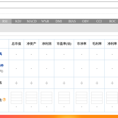
RSI
KDJ
MACD
W%R
DMI
BIAS
OBV
CCI
ROC
总市值
净资产
净利润
市盈率(动)
市净率
毛利率
净利率
具
-
-
-
-
-
-
-
部件
-
-
-
-
-
-
-
均)
名
-
|
-
-
|
-
-
|
-
-
|
-
-
|
-
-
|
-
-
|
-
性
-
-
-
-
-
-
-