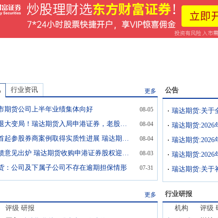
讯
行业资讯
公告
更多
市期货公司上半年业绩集体向好
08-05
一进一退大变局！瑞达期货入局申港证券，老股东股权折价退场
08-04
瑞达期货:20
期货业首起参股券商案例取得实质性进展 瑞达期货参股申港证券获反馈 证监会要求提供付款凭证
08-04
瑞达期货:202
监管反馈意见出炉 瑞达期货收购申港证券股权迎新进展
08-03
瑞达期货:20
货：公司及下属子公司不存在逾期担保情形
07-31
瑞达期货:关于
行业研报
更多
评级
研报
机构
评级