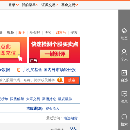
登录
我的菜单
证券交易
基金交易
券
|
视频
|
股吧
|
基金吧
|
博客
|
财富号
|
搜索
动态
个人
ice数据
手机买基金 国内外市场轻松投
1
自选
虎榜单
限售解禁
大宗交易
期指持仓
融资融券
消息
港股通(深)
-
资金流入
-
最近访问：
瑞达期货
搜索