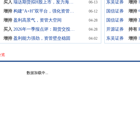
买入
瑞达期货拟H股上市，发力海外业务扩张
东吴证券
增持
06-13
增持
构建“A+H”双平台，强化资管等业务优势
国信证券
增持
06-12
增持
盈利高景气，资管大空间
国信证券
增持
04-28
买入
2026年一季报点评：期货交投活跃带动公司营收与利润大幅增长
开源证券
持有
04-28
增持
盈利能力强劲，资管壁垒稳固
东吴证券
增持
04-02
全览