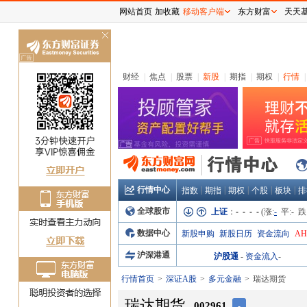
网站首页
加收藏
移动客户端
东方财富
天天
关
闭
财经
|
焦点
|
股票
|
新股
|
期指
|
期权
|
行情
|
行情中心
|
|
|
|
|
指数
期指
期权
个股
板块
排
全球股市
上证
：
- - - -
(涨:
-
平:
-
跌
数据中心
新股申购
新股日历
资金流向
A
沪深港通
沪股通
-
资金流入
-
行情首页
深证A股
多元金融
瑞达期货
瑞达期货
002961
-