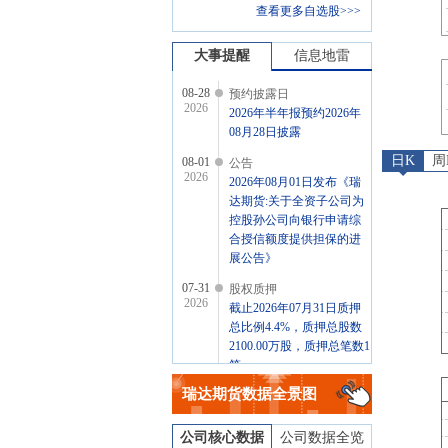
查看更多自选股>>>
大事提醒
信息地雷
08-28
预约披露日
2026
2026年半年报预约2026年
08月28日披露
日K
周
08-01
公告
2026
2026年08月01日发布《瑞
达期货:关于全资子公司为
控股孙公司向银行申请综
合授信额度提供担保的进
展公告》
07-31
股权质押
2026
截止2026年07月31日质押
总比例4.4%，质押总股数
2100.00万股，质押总笔数1
笔
瑞达期货
数据全景图
07-24
股权质押
2026
截止2026年07月24日质押
总比例4.4%，质押总股数
公司核心数据
公司数据全览