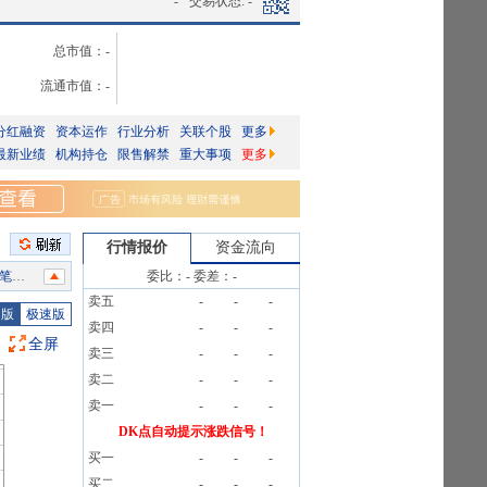
-
交易状态:
-
总市值：
-
流通市值：
-
分红融资
资本运作
行业分析
关联个股
更多
最新业绩
机构持仓
限售解禁
重大事项
更多
行情报价
资金流向
1笔
委比：
-
委差：
-
卖五
-
-
-
6%
图版
极速版
卖四
-
-
-
公告
全屏
卖三
-
-
-
卖二
-
-
-
1笔
卖一
-
-
-
1笔
DK点自动提示涨跌信号！
买一
-
-
-
告》
买二
-
-
-