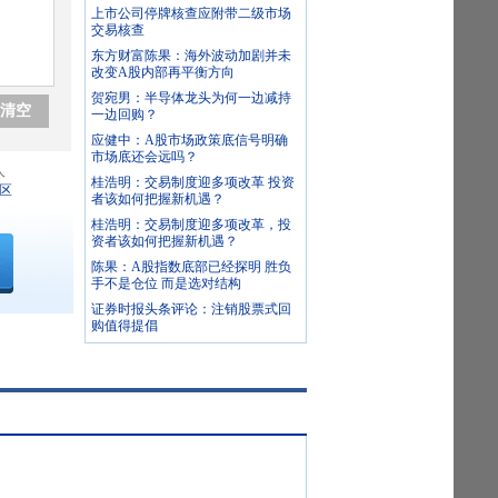
上市公司停牌核查应附带二级市场
交易核查
东方财富陈果：海外波动加剧并未
改变A股内部再平衡方向
贺宛男：半导体龙头为何一边减持
清空
一边回购？
应健中：A股市场政策底信号明确
市场底还会远吗？
人
桂浩明：交易制度迎多项改革 投资
区
者该如何把握新机遇？
桂浩明：交易制度迎多项改革，投
资者该如何把握新机遇？
陈果：A股指数底部已经探明 胜负
手不是仓位 而是选对结构
证券时报头条评论：注销股票式回
购值得提倡