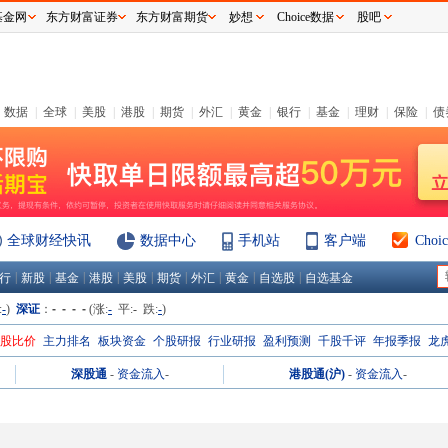
基金网
东方财富证券
东方财富期货
妙想
Choice数据
股吧
数据
|
全球
|
美股
|
港股
|
期货
|
外汇
|
黄金
|
银行
|
基金
|
理财
|
保险
|
债
全球财经快讯
数据中心
手机站
客户端
Cho
|
|
|
|
|
|
|
|
|
行
新股
基金
港股
美股
期货
外汇
黄金
自选股
自选基金
:
-
)
深证
：
- - - -
(涨:
-
平:
-
跌:
-
)
H股比价
主力排名
板块资金
个股研报
行业研报
盈利预测
千股千评
年报季报
龙
深股通
-
资金流入
-
港股通(沪)
-
资金流入
-