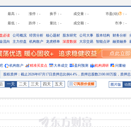
最高：
-
涨停：
-
换手：
-
成交量：
-
市盈(动)
：
-
最低：
-
跌停：
-
量比：
-
成交额：
-
市净：
-
盘必读
公司概况
经营分析
核心题材
股东研究
公司大事
股本结构
财务分析
金流向
主力控盘
机构散户
龙虎榜单
深度数据
大宗交易
智能点评
融资融券
吧
机构散户
精准买卖点
大单成交
盈利预测
机构调研
问董秘
股权质押
：
截止2026年07月17日质押总比例4.4%，质押总股数2100.00万股，质押总笔数
业绩预告
：
2026年07月14日预告，2026年中报净利润40000万元-43000万元，变动75.59%～88.7
后
一天
二天
三天
四天
五天
订阅股价提醒
图片版
动
公告
：
2026年07月14日发布《瑞达期货:2026年第二次临时股东会的法律意见书》等3条
股东大会
：
于2026-07-13召开2026年第二次临时股东大会
股权质押
：
截止2026年07月10日质押总比例4.4%，质押总股数2100.00万股，质押总笔数
股权质押
：
截止2026年07月03日质押总比例4.4%，质押总股数2100.00万股，质押总笔数
预约披露日
：
2026年半年报预约2026年08月28日披露
公告
：
2026年08月01日发布《瑞达期货:关于全资子公司为控股孙公司向银行申请综合授信额度提供担保的进展公