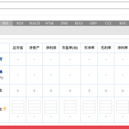
RSI
KDJ
MACD
W%R
DMI
BIAS
OBV
CCI
ROC
总市值
净资产
净利润
市盈率(动)
市净率
毛利率
净利率
货
-
-
-
-
-
-
-
融
-
-
-
-
-
-
-
均)
名
-
|
-
-
|
-
-
|
-
-
|
-
-
|
-
-
|
-
-
|
-
性
-
-
-
-
-
-
-