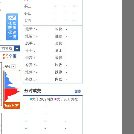
1笔
买三
-
-
-
1笔
买四
-
-
-
买五
-
-
-
最新：
-
均价：
-
涨幅：
-
涨跌：
-
总手：
-
金额：
-
前复权
换手：
-
量比：
-
全屏
最高：
-
最低：
-
今开：
-
昨收：
-
均线
主图指标
涨停：
-
跌停：
-
无
外盘：
-
内盘：
-
均线
EXPMA
分时成交
更多
SAR
■
大于20万内盘
■
大于20万外盘
BOLL
-
-
-
BBI
-
-
-
-
-
-
-
-
-