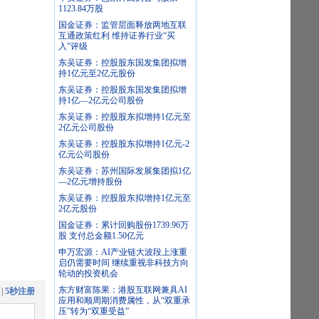
1123.84万股
国金证券：监管层面释放两地互联
互通政策红利 维持证券行业“买
入”评级
东吴证券：控股股东国发集团拟增
持1亿元至2亿元股份
东吴证券：控股股东国发集团拟增
持1亿—2亿元公司股份
东吴证券：控股股东拟增持1亿元至
2亿元公司股份
东吴证券：控股股东拟增持1亿元-2
亿元公司股份
东吴证券：苏州国际发展集团拟1亿
—2亿元增持股份
东吴证券：控股股东拟增持1亿元至
2亿元股份
国金证券：累计回购股份1739.96万
股 支付总金额1.50亿元
申万宏源：AI产业链大波段上涨重
启仍需要时间 继续重视非科技方向
轮动的投资机会
东方财富陈果：港股互联网兼具AI
|
5秒注册
应用和顺周期消费属性，从“双重承
压”转为“双重受益”