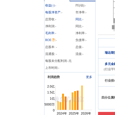
2100.00万股，质押总笔数1
收益(
-
)
:
-
PE(动):
-
笔
每股净资产
:
-
市净率:
-
总营收:
-
同比
:
-
净利润:
-
同比:
-
毛利率
:
-
净利率:
-
ROE
:
-
负债率:
-
总股本:
-
总值:
-
瑞达期
流通股:
-
流值:
-
每股未分配利润:
-
元
多元金
上市时间:
-
(行业平
利润趋势
更多
行业排
四分位属