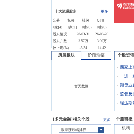
十大流通股东
更多
公募
私募
社保
QFII
4
家(
4
)
1
家(
1
)
0
家(
0
)
0
家(
0
)
股东情况
26-03-31
26-03-20
股东户数
3.57万
3.90万
较上期(%)
-8.34
14.42
所属板块
阶段涨幅
个股资
四家上
暂无数据
瑞达期
[
多元金融
]相关个股
个股研报
更多
机构
股票涨跌幅排行