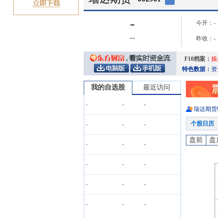
-
今开：
-
-
-
昨收：
-
F10档案：
操
特色数据：
资
我的自选股
最近访问
-
-
-
瑞达期货
个股日历
-
-
-
盘前
盘
-
-
-
-
-
-
-
-
-
-
-
-