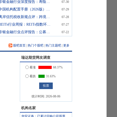
非银金融行业深度报告：寿险行业竞争格局展望：资本与监管约束强化背景下，行业分层固化格局长期延续
07-30
中国机构配置手册（2026版）之ETF篇：结构有重整，体系再进化
07-29
离岸信托税收新规点评：跨境财富管理的立体化时代
07-28
REITs行业周报：REITs指数环比下跌，产业园区、仓储物流板块本周跌幅较大
07-27
非银金融行业点评报告：公募持仓观察：保险板块减持幅度较大，券商及互金持仓边际改善——26Q2非银板块公募持仓分析
07-22
股吧首页
|
热门个股吧
|
热门主题吧
|
更多
瑞达期货
网友调查
看涨
68.37%
看跌
31.63%
统计时间:
2026-08-06
机构名家
华安证券：已累计回购公司股票