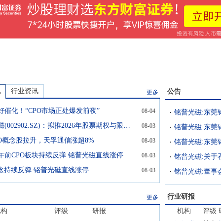
讯
行业资讯
公告
更多
好催化！“CPO市场正处爆发前夜”
08-04
铭普光磁(002902.SZ)：拟推2026年股票期权与限制性股票激励计划
08-03
PO概念股拉升，天孚通信涨超8%
08-03
日午前CPO板块持续反弹 铭普光磁直线涨停
08-03
铭普光磁:关于
概念持续反弹 铭普光磁直线涨停
08-03
行业研报
更多
机构
评级
研报
机构
评级