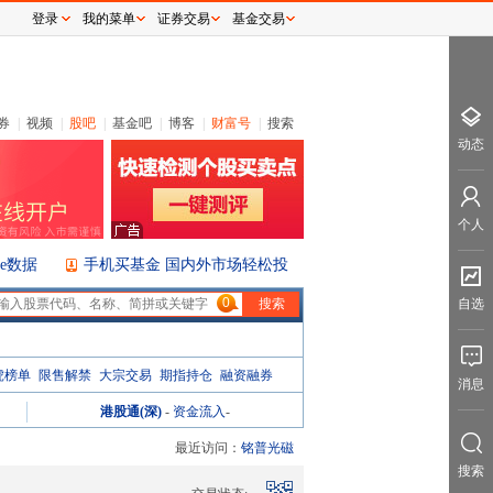
登录
我的菜单
证券交易
基金交易
券
|
视频
|
股吧
|
基金吧
|
博客
|
财富号
|
搜索
动态
个人
ice数据
手机买基金 国内外市场轻松投
0
自选
虎榜单
限售解禁
大宗交易
期指持仓
融资融券
消息
港股通(深)
-
资金流入
-
最近访问：
铭普光磁
搜索