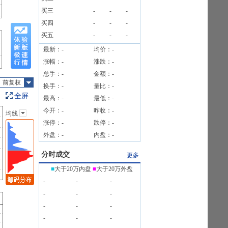
公告
买三
-
-
-
买四
-
-
-
买五
-
-
-
最新：
-
均价：
-
涨幅：
-
涨跌：
-
总手：
-
金额：
-
前复权
换手：
-
量比：
-
全屏
最高：
-
最低：
-
今开：
-
昨收：
-
均线
主图指标
涨停：
-
跌停：
-
无
外盘：
-
内盘：
-
均线
EXPMA
分时成交
更多
SAR
■
大于20万内盘
■
大于20万外盘
BOLL
-
-
-
BBI
-
-
-
-
-
-
-
-
-