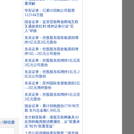
重理解
华安证券：已累计回购公司股票
1123.84万股
国金证券：监管层面释放两地互联
互通政策红利 维持证券行业“买
入”评级
东吴证券：控股股东国发集团拟增
持1亿元至2亿元股份
东吴证券：控股股东国发集团拟增
持1亿—2亿元公司股份
东吴证券：控股股东拟增持1亿元至
2亿元公司股份
东吴证券：控股股东拟增持1亿元-2
亿元公司股份
东吴证券：苏州国际发展集团拟1亿
—2亿元增持股份
东吴证券：控股股东拟增持1亿元至
2亿元股份
国金证券：累计回购股份1739.96万
股 支付总金额1.50亿元
东方财富陈果：港股互联网兼具AI
应用和顺周期消费属性，从“双重承
|
5秒注册
压”转为“双重受益”
上市公司停牌核查应附带二级市场