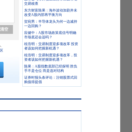
交易核查
东方财富陈果：海外波动加剧并未
改变A股内部再平衡方向
贺宛男：半导体龙头为何一边减持
一边回购？
清空
应健中：A股市场政策底信号明确
市场底还会远吗？
桂浩明：交易制度迎多项改革 投资
人
者该如何把握新机遇？
区
桂浩明：交易制度迎多项改革，投
资者该如何把握新机遇？
陈果：A股指数底部已经探明 胜负
手不是仓位 而是选对结构
证券时报头条评论：注销股票式回
购值得提倡