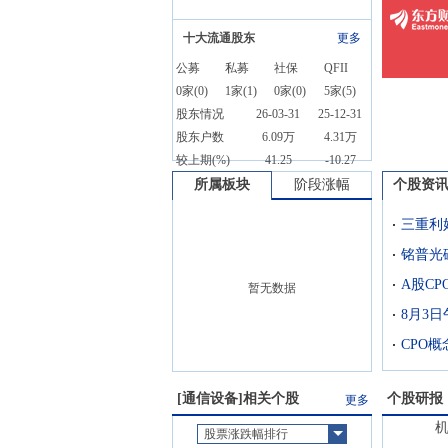
十大流通股东
更多
公募
私募
社保
QFII
0
家(
0
)
1
家(
1
)
0
家(
0
)
5
家(
5
)
股东情况
26-03-31
25-12-31
股东户数
6.09万
4.31万
较上期(%)
41.25
-10.27
所属板块
阶段涨幅
个股资
三重利
A股C
暂无数据
8月3
CPO
[
通信设备
]相关个股
个股研报
更多
股票涨跌幅排行