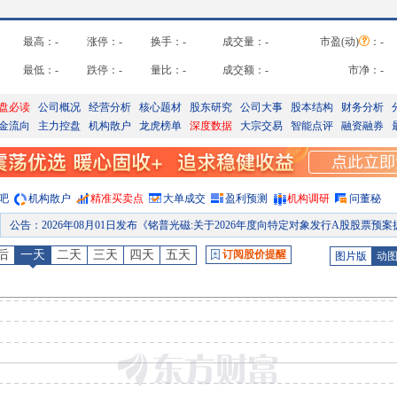
最高：
-
涨停：
-
换手：
-
成交量：
-
市盈(动)
：
-
最低：
-
跌停：
-
量比：
-
成交额：
-
市净：
-
盘必读
公司概况
经营分析
核心题材
股东研究
公司大事
股本结构
财务分析
金流向
主力控盘
机构散户
龙虎榜单
深度数据
大宗交易
智能点评
融资融券
吧
机构散户
精准买卖点
大单成交
盈利预测
机构调研
问董秘
公告
：
2026年08月01日发布《铭普光磁:关于2026年度向特定对象发行A股股票预案披露的提示性公告》等15
股权质押
：
截止2026年07月31日质押总比例8.81%，质押总股数2070.00万股，质押总笔数
后
一天
二天
三天
四天
五天
订阅股价提醒
图片版
动
股权质押
：
截止2026年07月24日质押总比例8.81%，质押总股数2070.00万股，质押总笔数
公告
：
2026年07月17日发布《铭普光磁:关于部分募集资金投资项目结项及注销募集资金专项账户的公
高管持股
：
2026年07月17日公布2026年07月17日，殷凌虹增持1笔，增持0.01万股
股权质押
：
截止2026年07月17日质押总比例8.81%，质押总股数2070.00万股，质押总笔数
预约披露日
：
2026年半年报预约2026年08月22日披露
股东大会
：
于2026-08-19召开2026年第二次临时股东大会