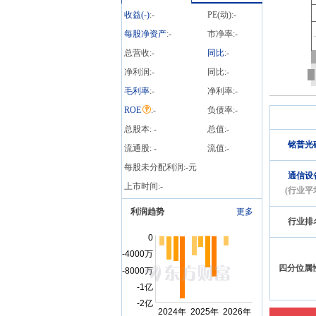
收益(
-
)
:
-
PE(动):
-
每股净资产
:
-
市净率:
-
总营收:
-
同比
:
-
净利润:
-
同比:
-
毛利率
:
-
净利率:
-
ROE
:
-
负债率:
-
总股本:
-
总值:
-
铭普光
流通股:
-
流值:
-
每股未分配利润:
-
元
通信设
上市时间:
-
(行业平
利润趋势
更多
行业排
四分位属