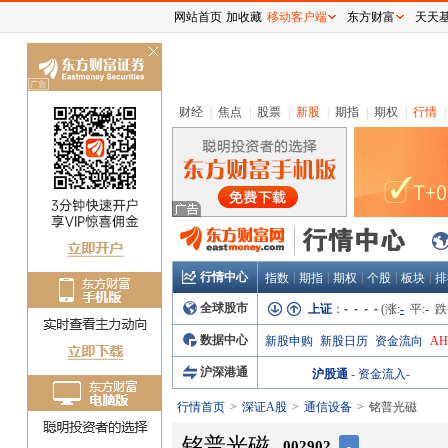
网站首页
加收藏
移动客户端
东方财富
天天
关
闭
财经
|
焦点
|
股票
|
新股
|
期指
|
期权
|
行情
|
行情中心
|
|
|
|
|
指数
期指
期权
个股
板块
排
全球股市
上证
：
- - - -
(涨:
-
平:
-
跌
数据中心
新股申购
新股日历
资金流向
A
沪深港通
沪股通
-
资金流入
-
行情首页
深证A股
通信设备
铭普光磁
铭普光磁
002902
-