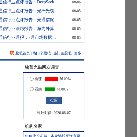
通信行业点评报告：DeepSeek官宣涨价，国产Token链核心受益
08-06
通信行业点评报告：光纤光缆配置时点已至
08-05
通信行业点评报告：光通信配置时刻已至
08-05
通信行业跟踪报告：海内外算力投入形成共振，卫星互联网加速规模化部署
08-05
通信行业月报：7月市场数据及重点事件分析
08-05
股吧首页
|
热门个股吧
|
热门主题吧
|
更多
铭普光磁
网友调查
看涨
56.00%
看跌
44.00%
统计时间:
2026-08-07
机构名家
中信建投证券：本轮港股反弹有两