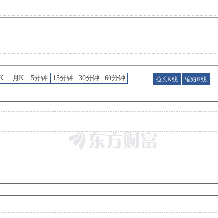
公告
：
2026年08月04日发布《铭普光磁:关于召开2026年第二次临时股东会的通知》等9条
高管持股
：
2026年08月04日公布2026年08月04日，殷凌虹增持1笔，增持0.01万股
K
月K
5分钟
15分钟
30分钟
60分钟
拉长K线
缩短K线