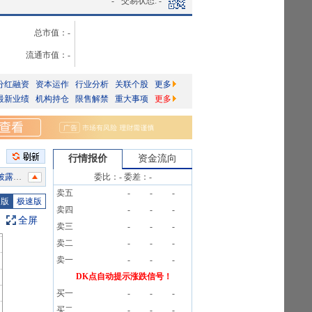
-
交易状态:
-
总市值：
-
流通市值：
-
分红融资
资本运作
行业分析
关联个股
更多
最新业绩
机构持仓
限售解禁
重大事项
更多
行情报价
资金流向
条公告
委比：
-
委差：
-
卖五
-
-
-
3笔
图版
极速版
卖四
-
-
-
3笔
全屏
卖三
-
-
-
告》
卖二
-
-
-
卖一
-
-
-
3笔
DK点自动提示涨跌信号！
买一
-
-
-
买二
-
-
-