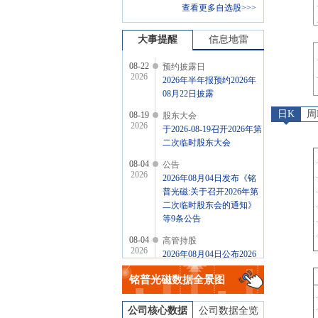
查看更多自选股>>>
大事提醒
信息地雷
08-22
预约披露日
2026
2026年半年报预约2026年
08月22日披露
日K
周
08-19
股东大会
2026
于2026-08-19召开2026年第
二次临时股东大会
08-04
公告
2026
2026年08月04日发布《铭
普光磁:关于召开2026年第
二次临时股东会的通知》
等9条公告
08-04
高管持股
2026
2026年08月04日公布2026
年08月04日，殷凌虹增持1
铭普光磁
数据全景图
笔，增持0.01万股
公司核心数据
公司数据全览