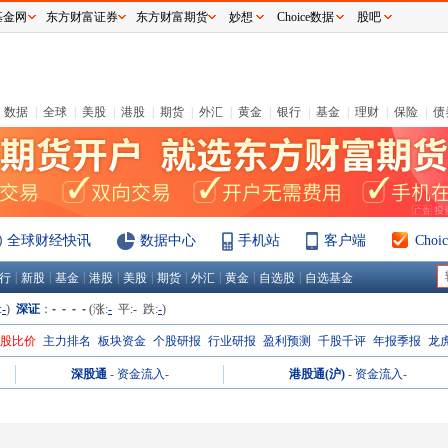
基金网
东方财富证券
东方财富期货
妙想
Choice数据
股吧
数据
|
全球
|
美股
|
港股
|
期货
|
外汇
|
黄金
|
银行
|
基金
|
理财
|
保险
|
债
全球财经快讯
数据中心
手机站
客户端
Cho
|
|
|
|
|
|
|
|
|
行
新股
基金
港股
美股
期货
外汇
黄金
自选股
自选基金
:
-
)
深证
：
- - - -
(涨:
-
平:
-
跌:
-
)
H股比价
主力排名
板块资金
个股研报
行业研报
盈利预测
千股千评
年报季报
龙
深股通
-
资金流入
-
港股通(沪)
-
资金流入
-