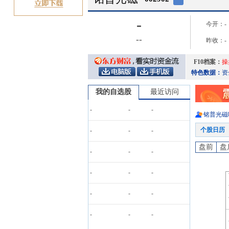
-
今开：
-
-
-
昨收：
-
F10档案：
操
特色数据：
资
我的自选股
最近访问
-
-
-
铭普光磁
个股日历
-
-
-
盘前
盘
-
-
-
-
-
-
-
-
-
-
-
-