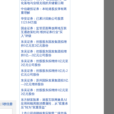
化落地与业绩兑现的关键窗口期
中信建投证券：本轮港股反弹有两
重理解
华安证券：已累计回购公司股票
1123.84万股
国金证券：监管层面释放两地互联
互通政策红利 维持证券行业“买
入”评级
东吴证券：控股股东国发集团拟增
持1亿元至2亿元股份
东吴证券：控股股东国发集团拟增
持1亿—2亿元公司股份
东吴证券：控股股东拟增持1亿元至
2亿元公司股份
东吴证券：控股股东拟增持1亿元-2
亿元公司股份
东吴证券：苏州国际发展集团拟1亿
—2亿元增持股份
东吴证券：控股股东拟增持1亿元至
2亿元股份
东方财富陈果：港股互联网兼具AI
应用和顺周期消费属性，从“双重承
|
5秒注册
压”转为“双重受益”
上市公司停牌核查应附带二级市场