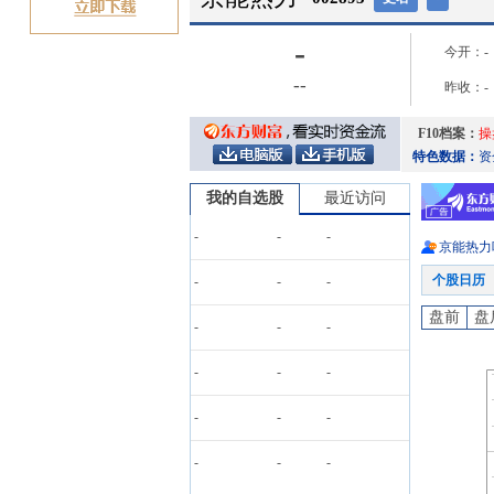
-
今开：
-
-
-
昨收：
-
F10档案：
操
特色数据：
资
我的自选股
最近访问
-
-
-
京能热力
个股日历
-
-
-
盘前
盘
-
-
-
-
-
-
-
-
-
-
-
-