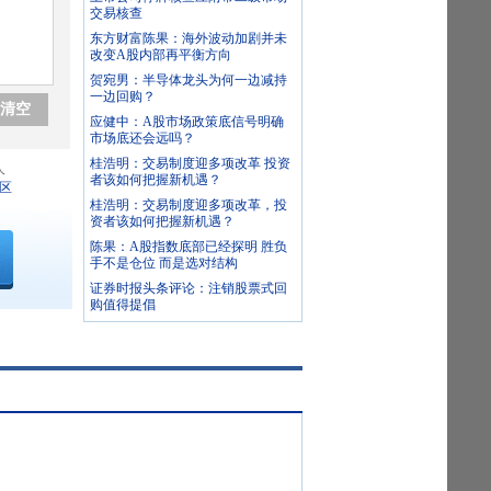
交易核查
东方财富陈果：海外波动加剧并未
改变A股内部再平衡方向
贺宛男：半导体龙头为何一边减持
一边回购？
清空
应健中：A股市场政策底信号明确
市场底还会远吗？
桂浩明：交易制度迎多项改革 投资
人
者该如何把握新机遇？
区
桂浩明：交易制度迎多项改革，投
资者该如何把握新机遇？
陈果：A股指数底部已经探明 胜负
手不是仓位 而是选对结构
证券时报头条评论：注销股票式回
购值得提倡