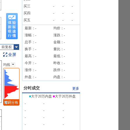
8笔
买三
-
-
-
95户
买四
-
-
-
买五
-
-
-
最新：
-
均价：
-
涨幅：
-
涨跌：
-
总手：
-
金额：
-
前复权
换手：
-
量比：
-
全屏
最高：
-
最低：
-
今开：
-
昨收：
-
均线
主图指标
涨停：
-
跌停：
-
无
外盘：
-
内盘：
-
均线
EXPMA
分时成交
更多
SAR
■
大于20万内盘
■
大于20万外盘
BOLL
-
-
-
BBI
-
-
-
-
-
-
-
-
-