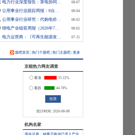
性
电力行业深度报告：算电协同新周期：电力行业价值重估
08-07
持
公用事业行业跟踪周报：8台核电机组核准，可再生能源消费目标和可再生能源电力消纳责任权重正式施行
08-04
入
公用事业行业研究：代购电价超季节性上行，红利的再深化与再拓展
08-02
持
锂电产业链双周报（2026年7月第2期）：宁德时代业绩持续高增，锂电消费税政策落地
08-02
电力运营商：《可再生能源发展“十五五”规划》发布
07-31
股吧首页
|
热门个股吧
|
热门主题吧
|
更多
京能热力
网友调查
看涨
55.22%
看跌
44.78%
统计时间:
2026-08-08
机构名家
国金证券：钠离子电池已进入产业