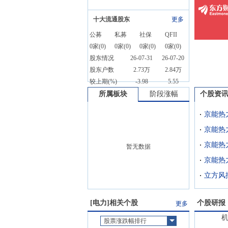
十大流通股东
更多
公募
私募
社保
QFII
0
家(
0
)
0
家(
0
)
0
家(
0
)
0
家(
0
)
股东情况
26-07-31
26-07-20
股东户数
2.73万
2.84万
较上期(%)
-3.98
5.55
所属板块
阶段涨幅
个股资
京能热
暂无数据
立方风
[
电力
]相关个股
个股研报
更多
股票涨跌幅排行