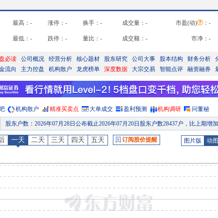
最高：
-
涨停：
-
换手：
-
成交量：
-
市盈(动)
：
-
最低：
-
跌停：
-
量比：
-
成交额：
-
市净：
-
盘必读
公司概况
经营分析
核心题材
股东研究
公司大事
股本结构
财务分析
金流向
主力控盘
机构散户
龙虎榜单
深度数据
大宗交易
智能点评
融资融券
吧
机构散户
精准买卖点
大单成交
盈利预测
机构调研
问董秘
股权质押
：
截止2026年07月24日质押总比例9.52%，质押总股数2510.60万股，质押总笔数
股东户数
：
2026年07月23日公布截止2026年07月10日股东户数26942户，比上期减少26
后
一天
二天
三天
四天
五天
订阅股价提醒
图片版
动
股权质押
：
截止2026年07月17日质押总比例9.52%，质押总股数2510.60万股，质押总笔数
公告
：
2026年07月16日发布《京能热力:关于持股5%以上股东减持计划的预披露公
股权质押
：
截止2026年07月10日质押总比例9.52%，质押总股数2510.60万股，质押总笔数
预约披露日
：
2026年半年报预约2026年08月28日披露
股权质押
：
截止2026年08月07日质押总比例9.52%，质押总股数2510.60万股，质押总笔数
股东户数
：
2026年08月05日公布截止2026年07月31日股东户数27304户，比上期减少11