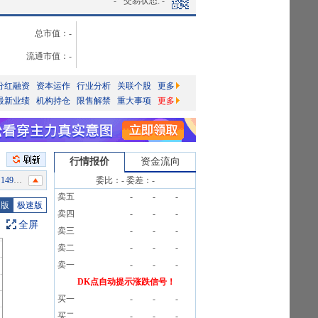
-
交易状态:
-
总市值：
-
流通市值：
-
分红融资
资本运作
行业分析
关联个股
更多
最新业绩
机构持仓
限售解禁
重大事项
更多
行情报价
资金流向
8笔
委比：
-
委差：
-
卖五
-
-
-
37户
图版
极速版
卖四
-
-
-
8笔
全屏
卖三
-
-
-
告》
卖二
-
-
-
8笔
卖一
-
-
-
DK点自动提示涨跌信号！
8笔
买一
-
-
-
33户
买二
-
-
-