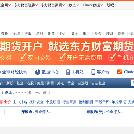
基金网
东方财富证券
东方财富期货
妙想
Choice数据
股吧
数据
|
全球
|
美股
|
港股
|
期货
|
外汇
|
黄金
|
银行
|
基金
|
理财
|
保险
|
债
全球财经快讯
数据中心
手机站
客户端
Cho
|
|
|
|
|
|
|
|
|
行
新股
基金
港股
美股
期货
外汇
黄金
自选股
自选基金
:
-
)
深证
：
- - - -
(涨:
-
平:
-
跌:
-
)
H股比价
主力排名
板块资金
个股研报
行业研报
盈利预测
千股千评
年报季报
龙
深股通
-
资金流入
-
港股通(沪)
-
资金流入
-