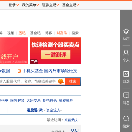
登录
我的菜单
证券交易
基金交易
券
|
视频
|
股吧
|
基金吧
|
博客
|
财富号
|
搜索
动态
个人
ice数据
手机买基金 国内外市场轻松投
0
自选
虎榜单
限售解禁
大宗交易
期指持仓
融资融券
消息
港股通(深)
-
资金流入
-
最近访问：
京能热力
搜索