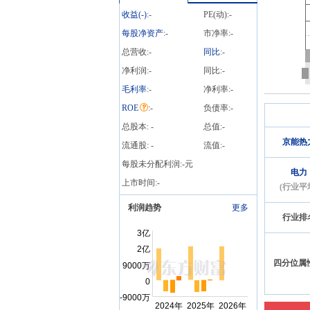
笔
收益(
-
)
:
-
PE(动):
-
每股净资产
:
-
市净率:
-
总营收:
-
同比
:
-
净利润:
-
同比:
-
毛利率
:
-
净利率:
-
ROE
:
-
负债率:
-
总股本:
-
总值:
-
京能热
流通股:
-
流值:
-
每股未分配利润:
-
元
电力
上市时间:
-
(行业平
利润趋势
更多
行业排
四分位属