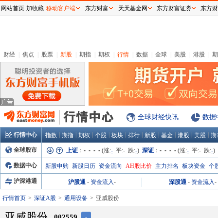
网站首页
加收藏
移动客户端
东方财富
天天基金网
东方财富证券
东方财
财经
|
焦点
|
股票
|
新股
|
期指
|
期权
|
行情
|
数据
|
全球
|
美股
|
港股
|
期
全球财经快讯
数据
行情中心
|
|
|
|
|
|
|
|
|
|
指数
期指
期权
个股
板块
排行
新股
基金
港股
美股
期
全球股市
上证
：
- - - -
(涨:
-
平:
-
跌:
-
)
深证
：
- - - -
(涨:
-
平:
-
跌:
-
)
数据中心
新股申购
新股日历
资金流向
AH股比价
主力排名
板块资金
个
沪深港通
沪股通
-
资金流入
-
深股通
-
资金流入
-
行情首页
深证A股
通用设备
亚威股份
亚威股份
002559
-