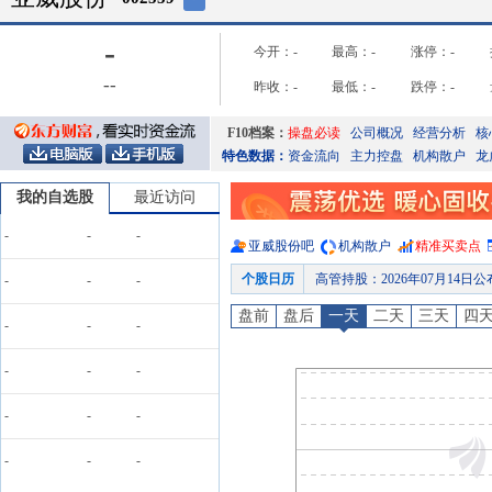
-
今开：
-
最高：
-
涨停：
-
-
-
昨收：
-
最低：
-
跌停：
-
F10档案：
操盘必读
公司概况
经营分析
核
特色数据：
资金流向
主力控盘
机构散户
龙
我的自选股
最近访问
-
-
-
亚威股份
吧
机构散户
精准买卖点
个股日历
高管持股
：
2026年07月14日
-
-
-
股本变动
：
2026年07月1
盘前
盘后
一天
二天
三天
四
-
-
-
高管持股
：
2026年07月13日
公告
：
2026年07月10日发布《亚威股份:
-
-
-
公告
：
2026年07月03日发
-
-
-
龙虎榜
：
2026年07月03日
预约披露日
：
2026年半年报预约
-
-
-
股东大会
：
于2026-08-17