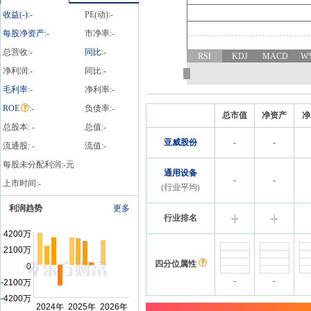
收益(
-
)
:
-
PE(动):
-
每股净资产
:
-
市净率:
-
总营收:
-
同比
:
-
RSI
KDJ
MACD
W
净利润:
-
同比:
-
毛利率
:
-
净利率:
-
ROE
:
-
负债率:
-
总市值
净资产
净
总股本:
-
总值:
-
亚威股份
-
-
流通股:
-
流值:
-
每股未分配利润:
-
元
通用设备
-
-
上市时间:
-
(行业平均)
利润趋势
更多
行业排名
-
|
-
-
|
-
四分位属性
-
-