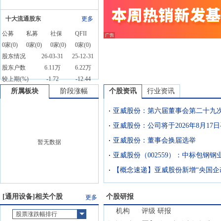
十大流通股东
更多
公募
私募
社保
QFII
0
家(
0
)
0
家(
0
)
0
家(
0
)
0
家(
0
)
股东情况
26-03-31
25-12-31
股东户数
6.11万
6.22万
较上期(%)
-1.72
-12.44
所属板块
阶段涨幅
个股资讯
行业资讯
亚威股份：第六届董事会第二十九
亚威股份：董事会换届选举
暂无数据
【概念速递】亚威股份新增“央国企
[
通用设备
]相关个股
个股研报
更多
机构
评级
研报
股票涨跌幅排行