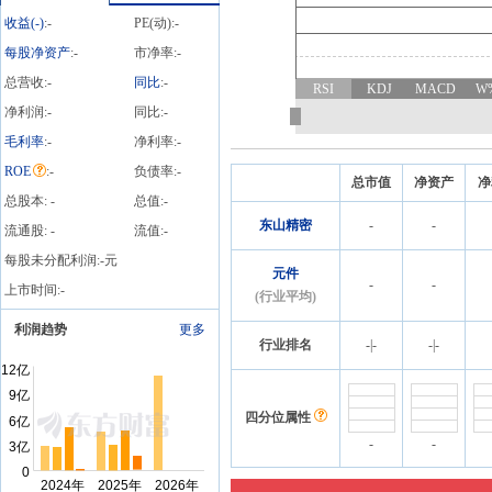
收益(
-
)
:
-
PE(动):
-
每股净资产
:
-
市净率:
-
总营收:
-
同比
:
-
RSI
KDJ
MACD
W
净利润:
-
同比:
-
毛利率
:
-
净利率:
-
ROE
:
-
负债率:
-
总市值
净资产
净
总股本:
-
总值:
-
东山精密
-
-
流通股:
-
流值:
-
每股未分配利润:
-
元
元件
-
-
上市时间:
-
(行业平均)
利润趋势
更多
行业排名
-
|
-
-
|
-
四分位属性
-
-