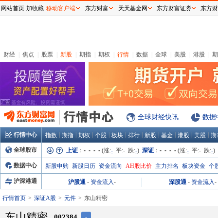
网站首页
加收藏
移动客户端
东方财富
天天基金网
东方财富证券
东方财
财经
|
焦点
|
股票
|
新股
|
期指
|
期权
|
行情
|
数据
|
全球
|
美股
|
港股
|
期
全球财经快讯
数据
行情中心
|
|
|
|
|
|
|
|
|
|
指数
期指
期权
个股
板块
排行
新股
基金
港股
美股
期
全球股市
上证
：
- - - -
(涨:
-
平:
-
跌:
-
)
深证
：
- - - -
(涨:
-
平:
-
跌:
-
)
数据中心
新股申购
新股日历
资金流向
AH股比价
主力排名
板块资金
个
沪深港通
沪股通
-
资金流入
-
深股通
-
资金流入
-
行情首页
深证A股
元件
东山精密
东山精密
002384
-