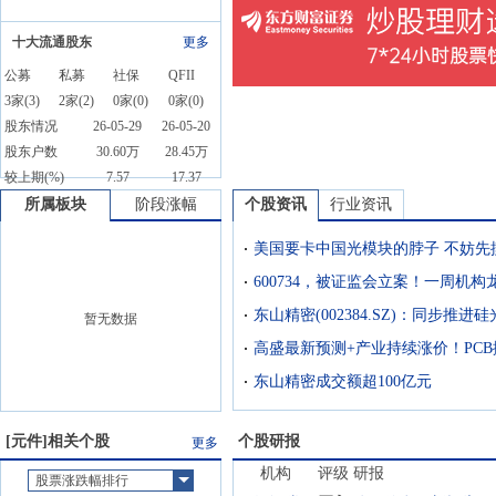
十大流通股东
更多
公募
私募
社保
QFII
3
家(
3
)
2
家(
2
)
0
家(
0
)
0
家(
0
)
股东情况
26-05-29
26-05-20
股东户数
30.60万
28.45万
较上期(%)
7.57
17.37
所属板块
阶段涨幅
个股资讯
行业资讯
美国要卡中国光模块的脖子 不妨先
暂无数据
东山精密成交额超100亿元
[
元件
]相关个股
个股研报
更多
机构
评级
研报
股票涨跌幅排行