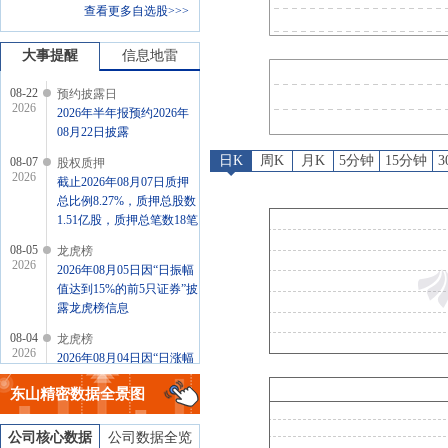
查看更多自选股>>>
龙虎榜
：
2026年08月05日
龙虎榜
：
2026年08月04日
大事提醒
信息地雷
08-22
预约披露日
2026
2026年半年报预约2026年
08月22日披露
日K
周K
月K
5分钟
15分钟
08-07
股权质押
2026
截止2026年08月07日质押
总比例8.27%，质押总股数
1.51亿股，质押总笔数18笔
08-05
龙虎榜
2026
2026年08月05日因“日振幅
值达到15%的前5只证券”披
露龙虎榜信息
08-04
龙虎榜
2026
2026年08月04日因“日涨幅
偏离值达到7%的前5只证
东山精密
数据全景图
券”披露龙虎榜信息
公司核心数据
公司数据全览