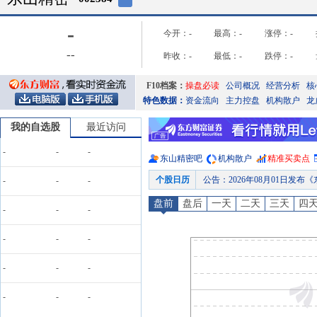
-
今开：
-
最高：
-
涨停：
-
-
-
昨收：
-
最低：
-
跌停：
-
F10档案：
操盘必读
公司概况
经营分析
核
特色数据：
资金流向
主力控盘
机构散户
龙
我的自选股
最近访问
-
-
-
东山精密
吧
机构散户
精准买卖点
个股日历
公告
：
2026年08月01日发
-
-
-
股权质押
：
截止2026年07月3
盘前
盘后
一天
二天
三天
四
-
-
-
龙虎榜
：
2026年07月30日
大宗交易
：
2026年07月29
-
-
-
公告
：
2026年07月28日发
-
-
-
股权质押
：
截止2026年07月2
预约披露日
：
2026年半年报预约
-
-
-
股权质押
：
截止2026年08月0