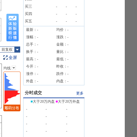
买三
-
-
-
买四
-
-
-
买五
-
-
-
最新：
-
均价：
-
涨幅：
-
涨跌：
-
总手：
-
金额：
-
前复权
换手：
-
量比：
-
全屏
最高：
-
最低：
-
今开：
-
昨收：
-
均线
主图指标
涨停：
-
跌停：
-
无
外盘：
-
内盘：
-
均线
EXPMA
分时成交
更多
SAR
■
大于20万内盘
■
大于20万外盘
BOLL
-
-
-
BBI
-
-
-
-
-
-
-
-
-