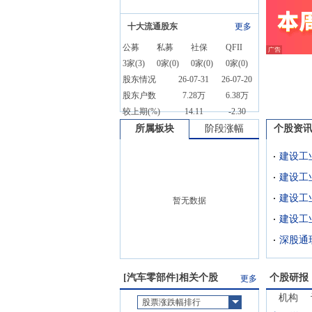
十大流通股东
更多
公募
私募
社保
QFII
3
家(
3
)
0
家(
0
)
0
家(
0
)
0
家(
0
)
股东情况
26-07-31
26-07-20
股东户数
7.28万
6.38万
较上期(%)
14.11
-2.30
所属板块
阶段涨幅
个股资
建设工
建设工
建设工
暂无数据
深股通
[
汽车零部件
]相关个股
个股研报
更多
机构
股票涨跌幅排行