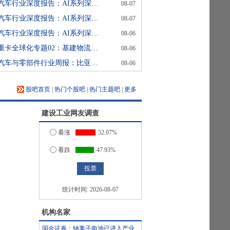
汽车行业深度报告：AI系列深度18期：生成智能如何引入Transformer？
08-07
汽车行业深度报告：AI系列深度17期：视觉智能为何引入Transformer？
08-07
汽车行业深度报告：AI系列深度16期：语言智能为何从RNN转向Transformer？
08-06
重卡全球化专题02：基建物流双轮驱动东南亚扩容，中国重卡出海进入收获期
08-06
汽车与零部件行业周报：比亚迪机器人“小迪”8月亮相，“人工智能+”赋能邮政无人机无人车加速落地
08-06
股吧首页
|
热门个股吧
|
热门主题吧
|
更多
建设工业
网友调查
看涨
52.07%
看跌
47.93%
统计时间:
2026-08-07
机构名家
国金证券：钠离子电池已进入产业