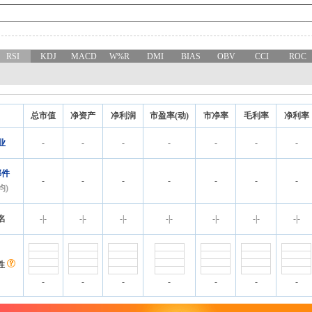
RSI
KDJ
MACD
W%R
DMI
BIAS
OBV
CCI
ROC
总市值
净资产
净利润
市盈率(动)
市净率
毛利率
净利率
业
-
-
-
-
-
-
-
部件
-
-
-
-
-
-
-
均)
名
-
|
-
-
|
-
-
|
-
-
|
-
-
|
-
-
|
-
-
|
-
性
-
-
-
-
-
-
-