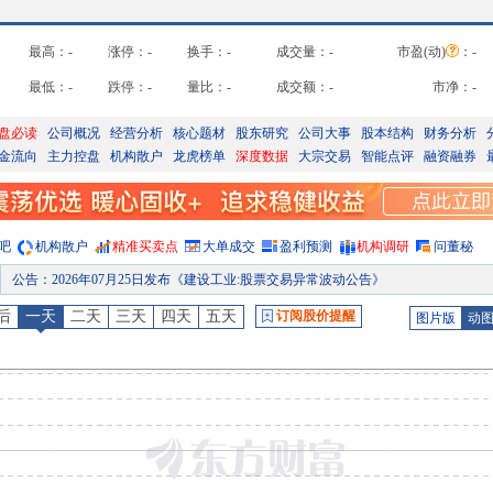
最高：
-
涨停：
-
换手：
-
成交量：
-
市盈(动)
：
-
最低：
-
跌停：
-
量比：
-
成交额：
-
市净：
-
盘必读
公司概况
经营分析
核心题材
股东研究
公司大事
股本结构
财务分析
金流向
主力控盘
机构散户
龙虎榜单
深度数据
大宗交易
智能点评
融资融券
吧
机构散户
精准买卖点
大单成交
盈利预测
机构调研
问董秘
龙虎榜
：
2026年07月24日因“连续三个交易日内，涨幅偏离值累计达到20%的证券”披露龙虎榜
股东户数
：
2026年07月22日公布截止2026年07月20日股东户数63800户，比上期减少15
后
一天
二天
三天
四天
五天
订阅股价提醒
图片版
动
股东户数
：
2026年07月16日公布截止2026年07月10日股东户数65300户，比上期增加
公告
：
2026年07月14日发布《建设工业:第七届董事会第十五次会议决议公告》等9
预约披露日
：
2026年半年报预约2026年08月27日披露
股东户数
：
2026年08月04日公布截止2026年07月31日股东户数72800户，比上期增加90
公告
：
2026年08月01日发布《建设工业:关于选举职工代表董事的公告》等4条公告
股东大会
：
于2026-07-31召开2026年第二次临时股东大会