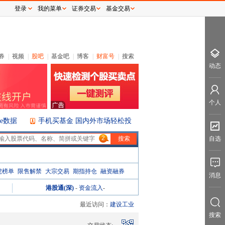
登录
我的菜单
证券交易
基金交易
券
|
视频
|
股吧
|
基金吧
|
博客
|
财富号
|
搜索
动态
个人
ice数据
手机买基金 国内外市场轻松投
2
自选
虎榜单
限售解禁
大宗交易
期指持仓
融资融券
消息
港股通(深)
-
资金流入
-
最近访问：
建设工业
搜索