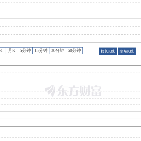
龙虎榜
：
2026年07月27日因“日振幅值达到15%的前5只证券”披露龙虎榜信息
公告
：
2026年07月25日发布《建设工业:股票交易异常波动公告》
K
月K
5分钟
15分钟
30分钟
60分钟
拉长K线
缩短K线