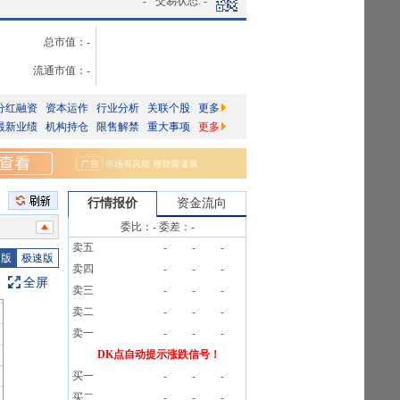
-
交易状态:
-
总市值：
-
流通市值：
-
分红融资
资本运作
行业分析
关联个股
更多
最新业绩
机构持仓
限售解禁
重大事项
更多
行情报价
资金流向
信息
委比：
-
委差：
-
卖五
-
-
-
00户
图版
极速版
卖四
-
-
-
200户
全屏
卖三
-
-
-
条公告
卖二
-
-
-
卖一
-
-
-
00户
DK点自动提示涨跌信号！
买一
-
-
-
买二
-
-
-