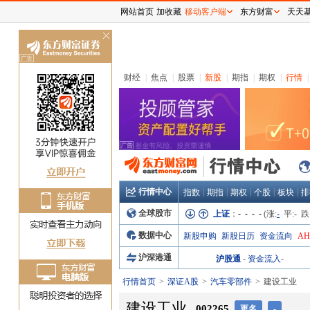
网站首页
加收藏
移动客户端
东方财富
天天
关
闭
财经
|
焦点
|
股票
|
新股
|
期指
|
期权
|
行情
|
行情中心
|
|
|
|
|
指数
期指
期权
个股
板块
排
全球股市
上证
：
- - - -
(涨:
-
平:
-
跌
数据中心
新股申购
新股日历
资金流向
A
沪深港通
沪股通
-
资金流入
-
行情首页
深证A股
汽车零部件
建设工业
建设工业
002265
更名
-