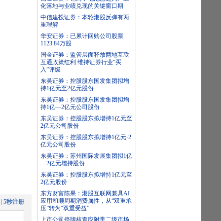
化落地与业绩兑现的关键窗口期
中信建投证券：本轮港股反弹有两
重理解
华安证券：已累计回购公司股票
1123.84万股
国金证券：监管层面释放两地互联
互通政策红利 维持证券行业“买
入”评级
东吴证券：控股股东国发集团拟增
持1亿元至2亿元股份
东吴证券：控股股东国发集团拟增
持1亿—2亿元公司股份
东吴证券：控股股东拟增持1亿元至
2亿元公司股份
东吴证券：控股股东拟增持1亿元-2
亿元公司股份
东吴证券：苏州国际发展集团拟1亿
—2亿元增持股份
东吴证券：控股股东拟增持1亿元至
2亿元股份
东方财富陈果：港股互联网兼具AI
应用和顺周期消费属性，从“双重承
|
5秒注册
压”转为“双重受益”
上市公司停牌核查应附带二级市场