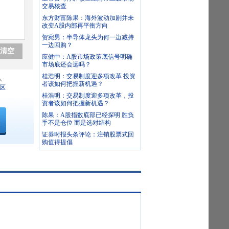
交易核查
东方财富陈果：海外波动加剧并未
改变A股内部再平衡方向
贺宛男：半导体龙头为何一边减持
一边回购？
清空
应健中：A股市场政策底信号明确
市场底还会远吗？
桂浩明：交易制度迎多项改革 投资
人
者该如何把握新机遇？
区
桂浩明：交易制度迎多项改革，投
资者该如何把握新机遇？
陈果：A股指数底部已经探明 胜负
手不是仓位 而是选对结构
证券时报头条评论：注销股票式回
购值得提倡