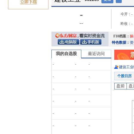
-
今开：
-
-
-
昨收：
-
F10档案：
操
特色数据：
资
我的自选股
最近访问
-
-
-
建设工业
个股日历
-
-
-
盘前
盘
-
-
-
-
-
-
-
-
-
-
-
-