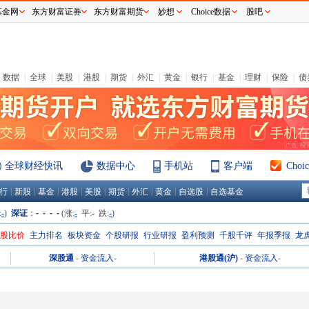
基金网
东方财富证券
东方财富期货
妙想
Choice数据
股吧
数据
|
全球
|
美股
|
港股
|
期货
|
外汇
|
黄金
|
银行
|
基金
|
理财
|
保险
|
债
全球财经快讯
数据中心
手机站
客户端
Cho
|
|
|
|
|
|
|
|
|
行
新股
基金
港股
美股
期货
外汇
黄金
自选股
自选基金
:
-
)
深证
：
- - - -
(涨:
-
平:
-
跌:
-
)
H股比价
主力排名
板块资金
个股研报
行业研报
盈利预测
千股千评
年报季报
龙
深股通
-
资金流入
-
港股通(沪)
-
资金流入
-