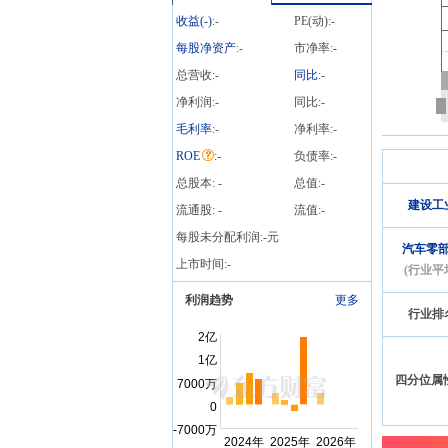
收益(
-
)
:
-
PE(动):
-
每股净资产
:
-
市净率:
-
总营收:
-
同比
:
-
净利润:
-
同比:
-
毛利率
:
-
净利率:
-
ROE
:
-
负债率:
-
总股本:
-
总值:
-
建设工
流通股:
-
流值:
-
每股未分配利润:
-
元
汽车零
上市时间:
-
(行业平
利润趋势
更多
行业排
四分位属