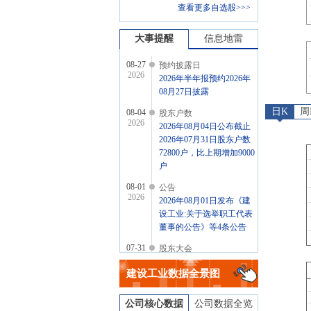
查看更多自选股>>>
大事提醒
信息地雷
08-27
预约披露日
2026
2026年半年报预约2026年
08月27日披露
日K
周
08-04
股东户数
2026
2026年08月04日公布截止
2026年07月31日股东户数
72800户，比上期增加9000
户
08-01
公告
2026
2026年08月01日发布《建
设工业:关于选举职工代表
董事的公告》等4条公告
07-31
股东大会
2026
于2026-07-31召开2026年第
建设工业
数据全景图
二次临时股东大会
公司核心数据
公司数据全览