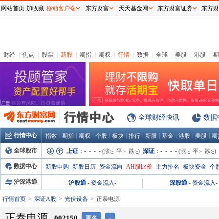
网站首页
加收藏
移动客户端
东方财富
天天基金网
东方财富证券
东方财
财经
|
焦点
|
股票
|
新股
|
期指
|
期权
|
行情
|
数据
|
全球
|
美股
|
港股
|
期
全球财经快讯
数据
行情中心
|
|
|
|
|
|
|
|
|
|
指数
期指
期权
个股
板块
排行
新股
基金
港股
美股
期
全球股市
上证
：
- - - -
(涨:
-
平:
-
跌:
-
)
深证
：
- - - -
(涨:
-
平:
-
跌:
-
)
数据中心
新股申购
新股日历
资金流向
AH股比价
主力排名
板块资金
个
沪深港通
沪股通
-
资金流入
-
深股通
-
资金流入
-
行情首页
深证A股
光伏设备
正泰电源
正泰电源
002150
更名
-