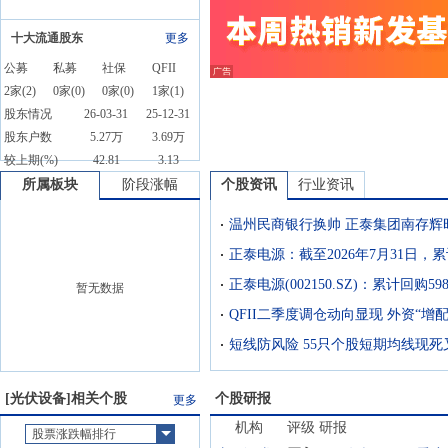
十大流通股东
更多
公募
私募
社保
QFII
2
家(
2
)
0
家(
0
)
0
家(
0
)
1
家(
1
)
股东情况
26-03-31
25-12-31
股东户数
5.27万
3.69万
较上期(%)
42.81
3.13
所属板块
阶段涨幅
个股资讯
行业资讯
暂无数据
QFII二季度调仓动向显现 外资“增
短线防风险 55只个股短期均线现死
[
光伏设备
]相关个股
个股研报
更多
机构
评级
研报
股票涨跌幅排行