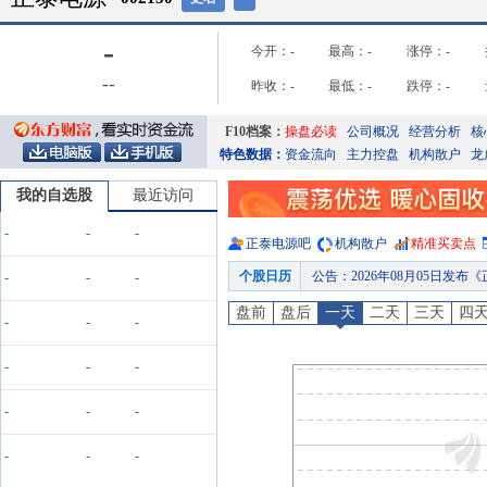
-
今开：
-
最高：
-
涨停：
-
-
-
昨收：
-
最低：
-
跌停：
-
F10档案：
操盘必读
公司概况
经营分析
核
特色数据：
资金流向
主力控盘
机构散户
龙
我的自选股
最近访问
-
-
-
正泰电源
吧
机构散户
精准买卖点
个股日历
公告
：
2026年08月05日发
-
-
-
股东增减持日
：
2026年08月01日公布20
盘前
盘后
一天
二天
三天
四
-
-
-
公告
：
2026年08月01日发布
公告
：
2026年07月29日
-
-
-
公告
：
2026年07月22日发
-
-
-
公告
：
2026年07月20日发
限售解禁日
：
2026年11月06
-
-
-
限售解禁日
：
2026年09月14