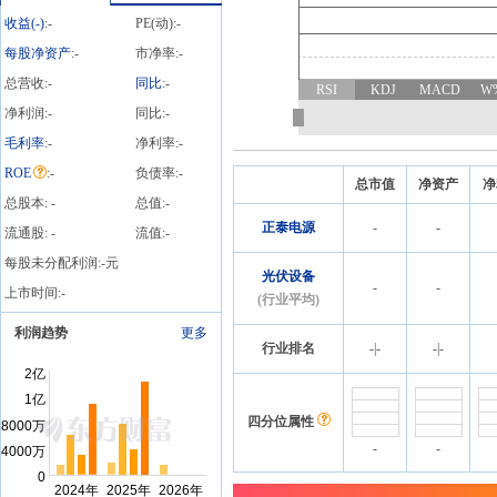
收益(
-
)
:
-
PE(动):
-
每股净资产
:
-
市净率:
-
总营收:
-
同比
:
-
RSI
KDJ
MACD
W
净利润:
-
同比:
-
毛利率
:
-
净利率:
-
ROE
:
-
负债率:
-
总市值
净资产
净
总股本:
-
总值:
-
正泰电源
-
-
流通股:
-
流值:
-
每股未分配利润:
-
元
光伏设备
-
-
上市时间:
-
(行业平均)
利润趋势
更多
行业排名
-
|
-
-
|
-
四分位属性
-
-