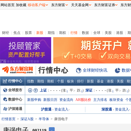
网站首页
加收藏
移动客户端
东方财富
天天基金网
东方财富证券
东方财
财经
|
焦点
|
股票
|
新股
|
期指
|
期权
|
行情
|
数据
|
全球
|
美股
|
港股
|
期
全球财经快讯
数据
行情中心
|
|
|
|
|
|
|
|
|
|
指数
期指
期权
个股
板块
排行
新股
基金
港股
美股
期
全球股市
上证
：
- - - -
(涨:
-
平:
-
跌:
-
)
深证
：
- - - -
(涨:
-
平:
-
跌:
-
)
数据中心
新股申购
新股日历
资金流向
AH股比价
主力排名
板块资金
个
沪深港通
沪股通
-
资金流入
-
深股通
-
资金流入
-
行情首页
深证A股
半导体
康强电子
康强电子
002119
-