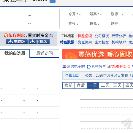
-
今开：
-
最高：
-
涨停：
-
-
-
昨收：
-
最低：
-
跌停：
-
F10档案：
操盘必读
公司概况
经营分析
核
特色数据：
资金流向
主力控盘
机构散户
龙
我的自选股
最近访问
-
-
-
康强电子
吧
机构散户
精准买卖点
个股日历
公告
：
2026年08月04日发
-
-
-
公告
：
2026年07月31日发
盘前
盘后
一天
二天
三天
四
-
-
-
股权质押
：
截止2026年07月31
公告
：
2026年07月24日发
-
-
-
股权质押
：
截止2026年07月24
-
-
-
公告
：
2026年07月17日
预约披露日
：
2026年半年报预约
-
-
-
股权质押
：
截止2026年08月07