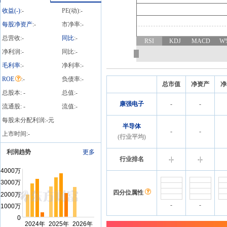
08-06
公告
2026
收益(
-
)
:
-
PE(动):
-
2026年08月06日发布《康
强电子:关于使用自有资金
每股净资产
:
-
市净率:
-
购买理财产品的进展公
总营收:
-
同比
:
-
RSI
KDJ
MACD
W
告》
净利润:
-
同比:
-
毛利率
:
-
净利率:
-
ROE
:
-
负债率:
-
总市值
净资产
净
总股本:
-
总值:
-
康强电子
-
-
流通股:
-
流值:
-
每股未分配利润:
-
元
半导体
-
-
上市时间:
-
(行业平均)
利润趋势
更多
行业排名
-
|
-
-
|
-
四分位属性
-
-