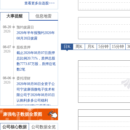
查看更多自选股>>>
委托理财
：
2026年08月06日全资子公司宁波康强微电子技术有
公告
：
2026年08月06日
大事提醒
信息地雷
08-20
预约披露日
2026
2026年半年报预约2026年
08月20日披露
日K
周K
月K
5分钟
15分钟
08-07
股权质押
2026
截止2026年08月07日质押
总比例20.71%，质押总股
数7773.87万股，质押总笔
数2笔
08-06
委托理财
2026
2026年08月06日全资子公
司宁波康强微电子技术有
限公司于2026年08月05日
认购利多多公司稳利
99JG2692期(三层看涨)
1000万元，预计年化收益
康强电子
数据全景图
率0.70或1.75或1.95%，投
资期限92天
公司核心数据
公司数据全览