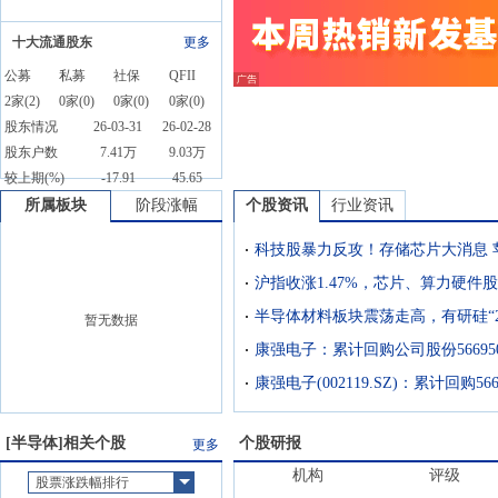
十大流通股东
更多
公募
私募
社保
QFII
2
家(
2
)
0
家(
0
)
0
家(
0
)
0
家(
0
)
股东情况
26-03-31
26-02-28
股东户数
7.41万
9.03万
较上期(%)
-17.91
45.65
所属板块
阶段涨幅
个股资讯
行业资讯
科技股暴力反攻！存储芯片大消息 
沪指收涨1.47%，芯片、算力硬件
半导体材料板块震荡走高，有研硅“2
暂无数据
康强电子：累计回购公司股份56695
[
半导体
]相关个股
个股研报
更多
机构
评级
股票涨跌幅排行