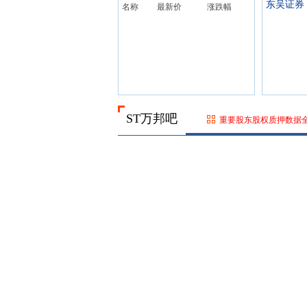
东吴证券
名称
最新价
涨跌幅
ST万邦吧
重要股东股权质押数据