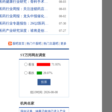
医药健康行业研究：骨科手术机器人：支付环境持续改善，行业迈入商业化提速期
08-03
医药行业周报：关注连锁药店同店增长恢复
08-03
医药行业周报：龙头中报催化临近，关注创新药产业链业绩成长
08-02
医药行业专题报告：26Q2医药持仓创新低，关注板块估值修复机会
07-30
医药产业研究深度：谁将是创新药中2025年的三星、美光和SK海力士
07-27
股吧首页
|
热门个股吧
|
热门主题吧
|
更多
ST万邦
网友调查
看涨
71.93%
看跌
28.07%
统计时间:
2026-08-08
机构名家
国金证券：钠离子电池已进入产业