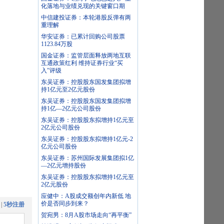
化落地与业绩兑现的关键窗口期
中信建投证券：本轮港股反弹有两
重理解
华安证券：已累计回购公司股票
1123.84万股
国金证券：监管层面释放两地互联
互通政策红利 维持证券行业“买
入”评级
东吴证券：控股股东国发集团拟增
持1亿元至2亿元股份
东吴证券：控股股东国发集团拟增
持1亿—2亿元公司股份
东吴证券：控股股东拟增持1亿元至
2亿元公司股份
东吴证券：控股股东拟增持1亿元-2
亿元公司股份
东吴证券：苏州国际发展集团拟1亿
—2亿元增持股份
东吴证券：控股股东拟增持1亿元至
2亿元股份
应健中：A股成交额创年内新低 地
价是否同步到来？
|
5秒注册
贺宛男：8月A股市场走向“再平衡”