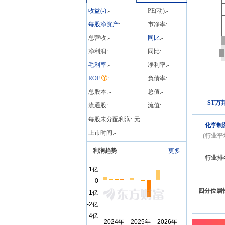
收益(
-
)
:
-
PE(动):
-
每股净资产
:
-
市净率:
-
总营收:
-
同比
:
-
净利润:
-
同比:
-
毛利率
:
-
净利率:
-
ROE
:
-
负债率:
-
总股本:
-
总值:
-
ST万
流通股:
-
流值:
-
每股未分配利润:
-
元
化学制
上市时间:
-
(行业平
利润趋势
更多
行业排
四分位属