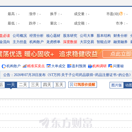
最高：
-
涨停：
-
换手：
-
成交量：
-
市盈(动)
：
-
最低：
-
跌停：
-
量比：
-
成交额：
-
市净：
-
盘必读
公司概况
经营分析
核心题材
股东研究
公司大事
股本结构
财务分析
金流向
主力控盘
机构散户
龙虎榜单
深度数据
大宗交易
智能点评
融资融券
机构散户
精准买卖点
大单成交
盈利预测
机构调研
问董秘
公告
：
2026年07月28日发布《ST万邦:关于子公司药品获得<药品注册证书>的公告
公告
：
2026年07月24日发布《ST万邦:关于股票交易异常波动的公告》
后
一天
二天
三天
四天
五天
订阅股价提醒
图片版
动
股权质押
：
截止2026年07月24日质押总比例39.66%，质押总股数2.43亿股，质押总笔数1
龙虎榜
：
2026年07月23日因“连续三个交易日内，跌幅偏离值累计达到20%的证券”披露龙虎榜
公告
：
2026年07月23日发布《ST万邦:关于控股股东及实际控制人部分股份质押的
股权质押
：
庄惠自2026-07-20起质押780万股，占所持股比例为36.82%，占总股本比1.28%，累计质押1765万股，占所持股比例为83.32%，占总股本比2
预约披露日
：
2026年半年报预约2026年08月27日披露
股权质押
：
截止2026年08月07日质押总比例39.66%，质押总股数2.43亿股，质押总笔数1