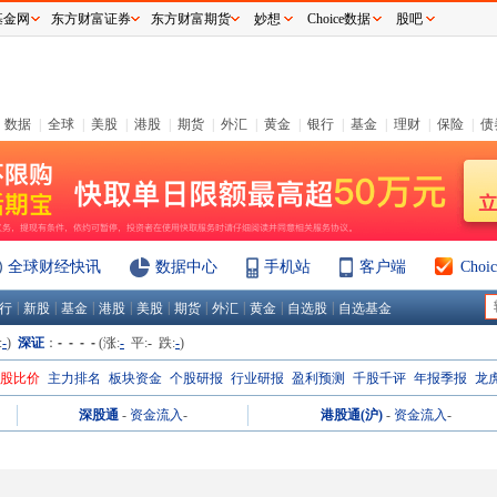
基金网
东方财富证券
东方财富期货
妙想
Choice数据
股吧
数据
|
全球
|
美股
|
港股
|
期货
|
外汇
|
黄金
|
银行
|
基金
|
理财
|
保险
|
债
全球财经快讯
数据中心
手机站
客户端
Cho
|
|
|
|
|
|
|
|
|
行
新股
基金
港股
美股
期货
外汇
黄金
自选股
自选基金
:
-
)
深证
：
- - - -
(涨:
-
平:
-
跌:
-
)
H股比价
主力排名
板块资金
个股研报
行业研报
盈利预测
千股千评
年报季报
龙
深股通
-
资金流入
-
港股通(沪)
-
资金流入
-