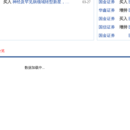
买入
神经及罕见病领域转型新星，石杉碱甲解码AD千亿蓝海
国金证券
买入
03-27
华鑫证券
增持
国金证券
买入
国信证券
增持
国金证券
全览