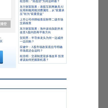
桂浩明：“高低切”为何这样难？
东方财富陈果：港股互联网兼具AI
应用和顺周期消费属性，从“双重承
压”转为“双重受益”
上市公司停牌核查应附带二级市场
交易核查
清空
东方财富陈果：海外波动加剧并未
改变A股内部再平衡方向
人
贺宛男：半导体龙头为何一边减持
区
一边回购？
应健中：A股市场政策底信号明确
市场底还会远吗？
桂浩明：交易制度迎多项改革 投资
者该如何把握新机遇？