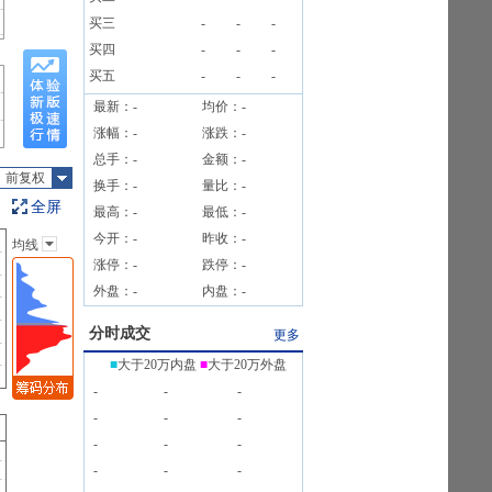
买三
-
-
-
4笔
买四
-
-
-
买五
-
-
-
最新：
-
均价：
-
涨幅：
-
涨跌：
-
总手：
-
金额：
-
前复权
换手：
-
量比：
-
全屏
最高：
-
最低：
-
今开：
-
昨收：
-
均线
主图指标
涨停：
-
跌停：
-
无
外盘：
-
内盘：
-
均线
EXPMA
分时成交
更多
SAR
■
大于20万内盘
■
大于20万外盘
BOLL
-
-
-
BBI
-
-
-
-
-
-
-
-
-