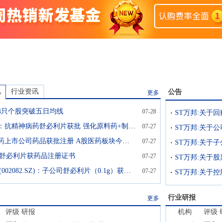
讯
行业资讯
公告
更多
64只个股突破五日均线
07-28
ST万邦:关于
万邦德：抗精神病药舒必利片获批 强化原料药+制剂一体化优势
07-27
多家医药上市公司药品获批注册 A股医药板块今日集体走强
07-27
邦舒必利片获药品注册证书
07-27
ST万邦:关于
ST万邦(002082.SZ)：子公司舒必利片（0.1g）获药品注册证书，视同通过一致性评价
07-27
行业研报
更多
评级
研报
机构
评级