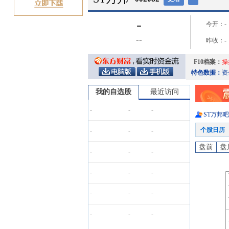
-
今开：
-
-
-
昨收：
-
F10档案：
操
特色数据：
资
我的自选股
最近访问
-
-
-
ST万邦
吧
个股日历
-
-
-
盘前
盘
-
-
-
-
-
-
-
-
-
-
-
-