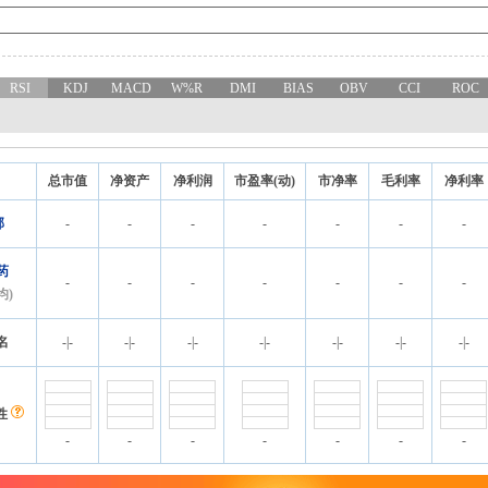
RSI
KDJ
MACD
W%R
DMI
BIAS
OBV
CCI
ROC
总市值
净资产
净利润
市盈率(动)
市净率
毛利率
净利率
邦
-
-
-
-
-
-
-
药
-
-
-
-
-
-
-
均)
名
-
|
-
-
|
-
-
|
-
-
|
-
-
|
-
-
|
-
-
|
-
性
-
-
-
-
-
-
-