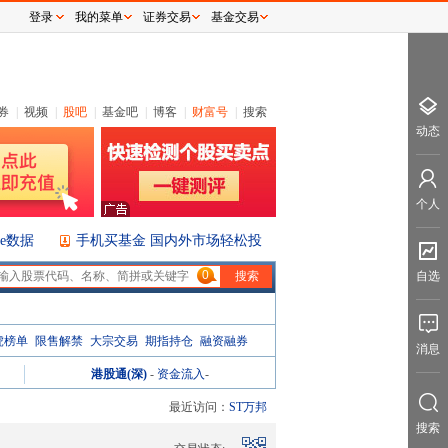
登录
我的菜单
证券交易
基金交易
券
|
视频
|
股吧
|
基金吧
|
博客
|
财富号
|
搜索
动态
个人
ice数据
手机买基金 国内外市场轻松投
0
自选
虎榜单
限售解禁
大宗交易
期指持仓
融资融券
消息
港股通(深)
-
资金流入
-
最近访问：
ST万邦
搜索