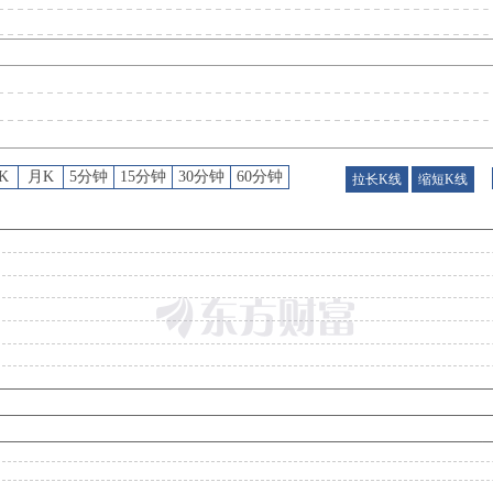
公告
：
2026年08月05日发布《ST万邦:关于回购公司股份的进展公告》等2条公告
股权质押
：
截止2026年07月31日质押总比例39.66%，质押总股数2.43亿股，质押总笔数1
K
月K
5分钟
15分钟
30分钟
60分钟
拉长K线
缩短K线