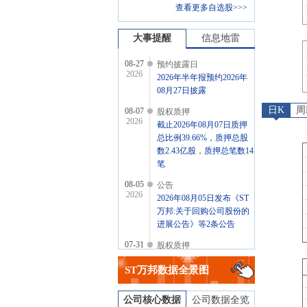
查看更多自选股>>>
大事提醒
信息地雷
08-27
预约披露日
2026
2026年半年报预约2026年
08月27日披露
日K
周
08-07
股权质押
2026
截止2026年08月07日质押
总比例39.66%，质押总股
数2.43亿股，质押总笔数14
笔
08-05
公告
2026
2026年08月05日发布《ST
万邦:关于回购公司股份的
进展公告》等2条公告
07-31
股权质押
2026
截止2026年07月31日质押
ST万邦
数据全景图
总比例39.66%，质押总股
数2.43亿股，质押总笔数14
笔
公司核心数据
公司数据全览