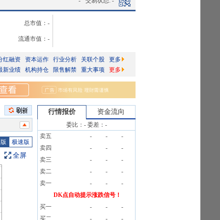
-
交易状态:
-
总市值：
-
流通市值：
-
分红融资
资本运作
行业分析
关联个股
更多
最新业绩
机构持仓
限售解禁
重大事项
更多
行情报价
资金流向
》
委比：
-
委差：
-
卖五
-
-
-
图版
极速版
卖四
-
-
-
4笔
全屏
卖三
-
-
-
信息
卖二
-
-
-
公告》
卖一
-
-
-
.89%
DK点自动提示涨跌信号！
买一
-
-
-
4笔
买二
-
-
-