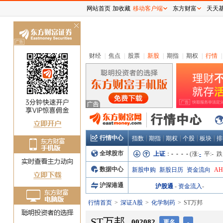
网站首页
加收藏
移动客户端
东方财富
天天
关
闭
财经
|
焦点
|
股票
|
新股
|
期指
|
期权
|
行情
|
行情中心
|
|
|
|
|
指数
期指
期权
个股
板块
排
全球股市
上证
：
- - - -
(涨:
-
平:
-
跌
数据中心
新股申购
新股日历
资金流向
A
沪深港通
沪股通
-
资金流入
-
行情首页
深证A股
化学制药
ST万邦
ST万邦
002082
更名
-