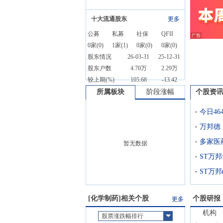
十大流通股东
更多
公募
私募
社保
QFII
0
家(
0
)
1
家(
1
)
0
家(
0
)
0
家(
0
)
股东情况
26-03-31
25-12-31
股东户数
4.70万
2.29万
较上期(%)
105.68
-13.42
所属板块
阶段涨幅
个股资
今日4
暂无数据
ST万
[
化学制药
]相关个股
个股研报
更多
机构
股票涨跌幅排行